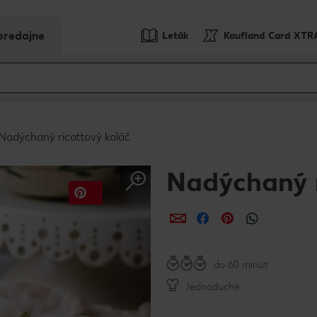
predajne
Leták
Kaufland Card XTR
Nadýchaný ricottový koláč
Nadýchaný r
Zdieľať
Zdieľať
Zdieľať
do 60 minút
Jednoduché