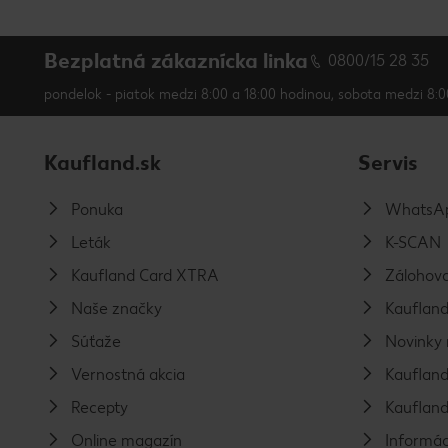
Bezplatná zákaznícka linka
0800/15 28 35
pondelok - piatok medzi 8:00 a 18:00 hodinou, sobota medzi 8:0
Kaufland.sk
Servis
Ponuka
WhatsAp
Leták
K-SCAN
Kaufland Card XTRA
Zálohova
Naše značky
Kaufland
Súťaže
Novinky 
Vernostná akcia
Kaufland
Recepty
Kaufland
Online magazín
Informác