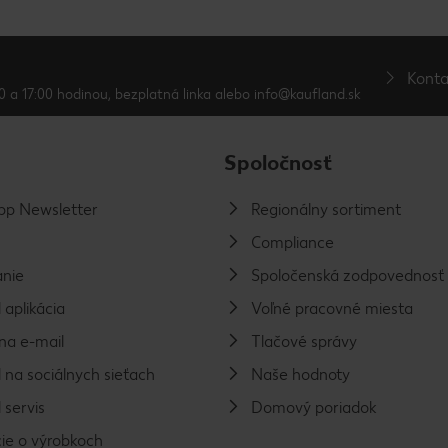
Konta
0 a 17:00 hodinou, bezplatná linka alebo info@kaufland.sk
Spoločnosť
p Newsletter
Regionálny sortiment
Compliance
nie
Spoločenská zodpovednosť
 aplikácia
Voľné pracovné miesta
na e-mail
Tlačové správy
 na sociálnych sieťach
Naše hodnoty
 servis
Domový poriadok
ie o výrobkoch