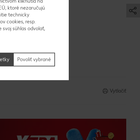
níctvom kliknutia na
EÚ, ktoré nezaručujú
itie technicky
ov cookies, resp.
 svoj súhlas odvolať,
me pri
ý.
né a
šetky
Povoliť vybrané
Vytlačiť