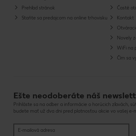
Prehľad stránok
Časté ot
Staňte sa predajcom na online trhovisku
Kontakt
Otváraci
Novely 
WiFi na 
Čím sa 
Ešte neodoberáte náš newslett
Prihláste sa na odber a informácie o horúcich zľavách, sú
budete mať už dva dni pred platnosťou akcie vo vašej e-m
E-mailová adresa