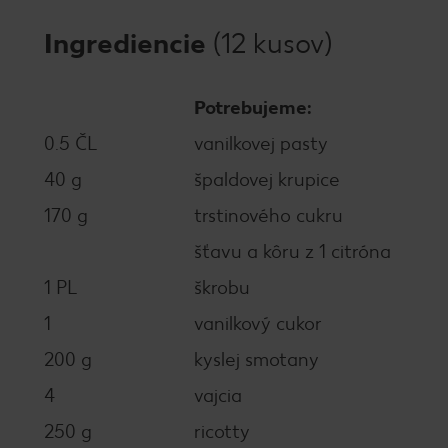
Ingrediencie
(12 kusov)
Potrebujeme:
0.5 ČL
vanilkovej pasty
40 g
špaldovej krupice
170 g
trstinového cukru
šťavu a kôru z 1 citróna
1 PL
škrobu
1
vanilkový cukor
200 g
kyslej smotany
4
vajcia
250 g
ricotty