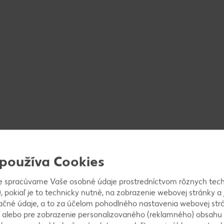
cujeme ricottu a kyslú smotanu. Na záver krupicu, š
šame.
 používa Cookies
e spracúvame Vaše osobné údaje prostredníctvom rôznych tech
, pokiaľ je to technicky nutné, na zobrazenie webovej stránky a 
ačné údaje, a to za účelom pohodlného nastavenia webovej strá
 alebo pre zobrazenie personalizovaného (reklamného) obsahu
. Sneh po tretinách zapracujeme do pripraveného ces