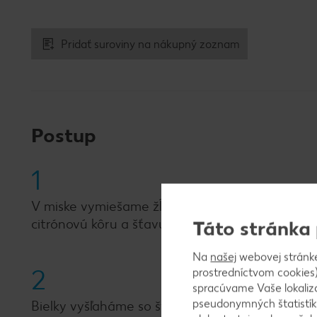
Pridať suroviny na nákupný zoznam
Postup
1
V miske vymiešame žĺtky s cukrom. Potom zapra
citrónovú kôru a šťavu. Cesto poriadne premie
Táto stránka
Na
našej
webovej stránk
2
prostredníctvom cookies)
spracúvame Vaše lokaliz
pseudonymných štatistík
Bielky vyšľaháme so štipkou soli na tuhý sneh