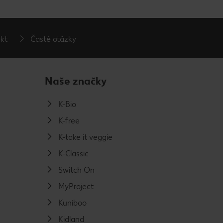
kt
Časté otázky
Naše značky
K-Bio
K-free
K-take it veggie
K-Classic
Switch On
MyProject
Kuniboo
Kidland