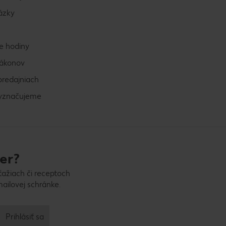
ázky
e hodiny
zákonov
predajniach
vyznačujeme
er?
ťažiach či receptoch
ailovej schránke.
Prihlásiť sa