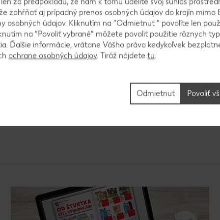
k len za predpokladu, že nám k tomu udelíte svoj súhlas prostred
haný.
ôže zahŕňať aj prípadný prenos osobných údajov do krajín mimo 
 osobných údajov. Kliknutím na “Odmietnuť ” povolíte len použ
knutím na “Povoliť vybrané” môžete povoliť použitie rôznych typ
tia. Ďalšie informácie, vrátane Vášho práva kedykoľvek bezplatne
ách
ochrane osobných údajov
. Tiráž nájdete
tu
.
lanej papierom na pečenie s priemerom 22 cm. Pečie
na povrchu zlatistú farbu a nie je poriadne nafúknut
skne, no vnútro zostane aj tak pekne nadýchané, jem
Odmietnuť
Povoliť v
krom.