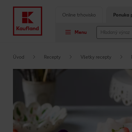
Online trhovisko
Ponuka 
Menu
Prejsť na
Úvod
Recepty
Všetky recepty
Hlavný obsah
Päta
Vyskakovací bočný panel