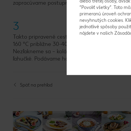
alebo tretej osoby, avša
zapracúvame postupne, aby zostal koláč nadýc
“Povoliť všetky”. Toto m
primeranú úroveň ochrany
nevyhnutých cookies. Kli
3
jednotlivé spôsoby použi
nájdete v našich Zásad
Takto pripravené cesto vylejeme do formy vyst
160 °C približne 30-40 minút - kým nemá koláč 
Nezľakneme sa – koláčik po vybratí z rúry spľa
ľahučké. Podávame ho posypaný práškovým cu
Späť na prehľad