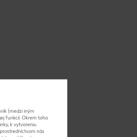
krob a
ník (medzi iným
jej funkcií. Okrem toho
nky, k vytvoreniu
 prostredníctvom nás
ta. Sneh