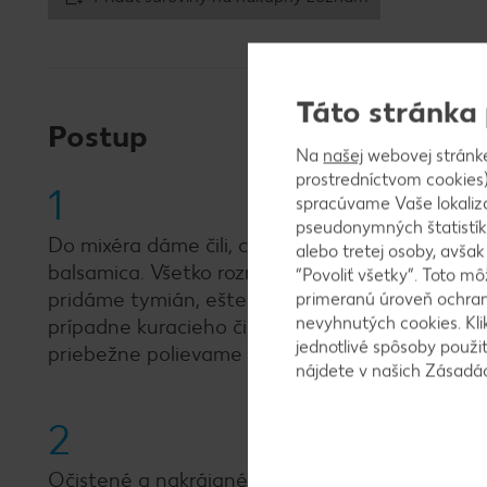
Táto stránka
Postup
Na
našej
webovej stránk
prostredníctvom cookies)
1
spracúvame Vaše lokaliz
pseudonymných štatistík
Do mixéra dáme čili, cesnak, cibuľu, mletú paprik
alebo tretej osoby, avša
balsamica. Všetko rozmixujeme. Vytvorí sa past
“Povoliť všetky”. Toto m
pridáme tymián, ešte trochu čerstvého mletého
primeranú úroveň ochrany
nevyhnutých cookies. Kli
prípadne kuracieho či zeleninového vývaru. Pe
jednotlivé spôsoby použi
priebežne polievame výpekom. Nemusíme sa báť
nájdete v našich Zásad
2
Očistené a nakrájané zemiaky, cibuľu, mrkvu a z