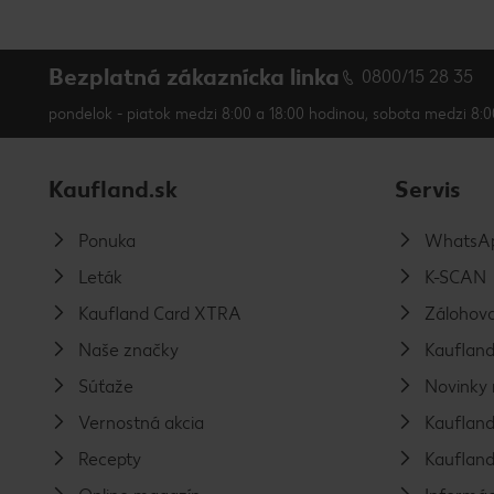
Bezplatná zákaznícka linka
0800/15 28 35
pondelok - piatok medzi 8:00 a 18:00 hodinou, sobota medzi 8:0
Kaufland.sk
Servis
Ponuka
WhatsAp
Leták
K-SCAN
Kaufland Card XTRA
Zálohova
Naše značky
Kaufland
Súťaže
Novinky 
Vernostná akcia
Kaufland
Recepty
Kaufland