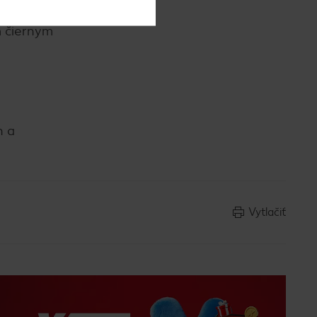
cký
m čiernym
h a
Vytlačiť