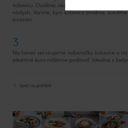
šošovicu. Osolíme, okoreníme a úplne zalejeme v
nádych. Varíme, kým šošovica zmäkne, scedíme
korením.
3
Na tanier servírujeme naberačku šošovice a na 
pikantné kura môžeme podávať. Ideálne s biely
Späť na prehľad