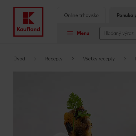
Online trhovisko
Ponuka 
Menu
Prejsť na
Úvod
Recepty
Všetky recepty
Hlavný obsah
Päta
Vyskakovací bočný panel