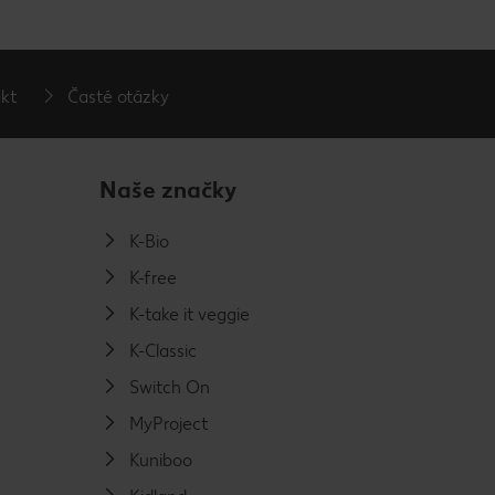
kt
Časté otázky
Naše značky
K-Bio
K-free
K-take it veggie
K-Classic
Switch On
MyProject
Kuniboo