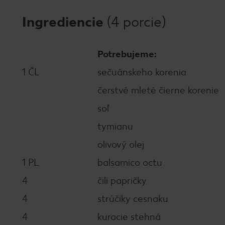
Ingrediencie
(4 porcie)
Potrebujeme:
1 ČL
sečuánskeho korenia
čerstvé mleté čierne korenie
soľ
tymianu
olivový olej
1 PL
balsamico octu
4
čili papričky
4
strúčiky cesnaku
4
kuracie stehná