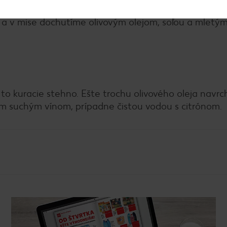
odou. Pridáme lyžičku karí, šošovici pridá jemný indi
 a v mise dochutíme olivovým olejom, soľou a mletý
to kuracie stehno. Ešte trochu olivového oleja navrc
m suchým vínom, prípadne čistou vodou s citrónom.