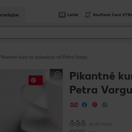
predajne
Leták
Kaufland Card XTR
Pikantné kura so šošovicou od Petra Vargu
Pikantné ku
Petra Varg
Zdieľať
Zdieľať
Zdieľať
do 60 minút