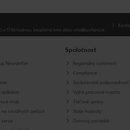
Konta
0 a 17:00 hodinou, bezplatná linka alebo info@kaufland.sk
Spoločnosť
p Newsletter
Regionálny sortiment
Compliance
nie
Spoločenská zodpovednosť
 aplikácia
Voľné pracovné miesta
na e-mail
Tlačové správy
 na sociálnych sieťach
Naše hodnoty
 servis
Domový poriadok