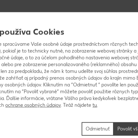
 používa Cookies
e spracúvame Vaše osobné údaje prostredníctvom rôznych tech
, pokiaľ je to technicky nutné, na zobrazenie webovej stránky a 
ačné údaje, a to za účelom pohodlného nastavenia webovej strá
 alebo pre zobrazenie personalizovaného (reklamného) obsahu
u, sečuánske korenie, soľ, dve lyžice olivového oleja a
k len za predpokladu, že nám k tomu udelíte svoj súhlas prostred
a, ktorou potrieme kuracie stehná z každej strany. N
ôže zahŕňať aj prípadný prenos osobných údajov do krajín mimo 
 korenia a soli. Vložíme do pekáča a podlejeme troc
 osobných údajov. Kliknutím na “Odmietnuť ” povolíte len použ
knutím na “Povoliť vybrané” môžete povoliť použitie rôznych typ
čieme na 200 °C asi 45 minút. Čas pečenia kontroluj
tia. Ďalšie informácie, vrátane Vášho práva kedykoľvek bezplatne
 pálivosti, pečením sa zjemní.
ách
ochrane osobných údajov
. Tiráž nájdete
tu
.
Odmietnuť
Povoliť v
eler jemne orestujeme na olivovom oleji a po chvíli 