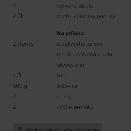
1
červenú cibuľu
2 ČL
mletej červenej papriky
Na prílohu:
2 stonky
stopkového zeleru
menšiu červenú cibuľu
olivový olej
1 ČL
karí
500 g
šošovice
2
mrkvy
2
väčšie zemiaky
Pridať suroviny na nákupný zoznam