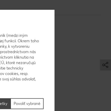
ník (medzi iným
jej funkcií. Okrem toho
nky, k vytvoreniu
 prostredníctvom nás
 lyžicu
níctvom kliknutia na
a stehná
EÚ, ktoré nezaručujú
hou vody,
itie technicky
ov cookies, resp.
eme a mäso
 svoj súhlas odvolať,
šetky
Povoliť vybrané
pridáme