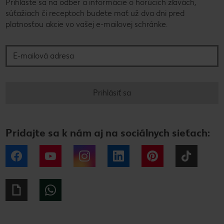
Prihláste sa na odber a informácie o horúcich zľavách,
súťažiach či receptoch budete mať už dva dni pred
platnosťou akcie vo vašej e-mailovej schránke.
E-mailová adresa
Prihlásiť sa
Pridajte sa k nám aj na sociálnych sieťach:
Facebook
YouTube
Instagram
LinkedIn
Pinterest
Tiktok
Giphy
WhatsApp