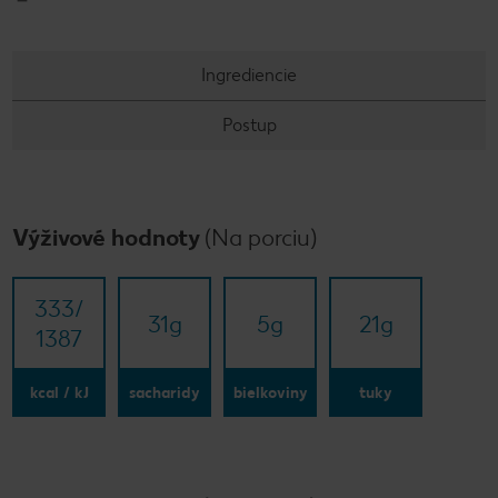
Ingrediencie
Postup
Výživové hodnoty
(Na porciu)
333/​
31
g
5
g
21
g
1387
kcal / kJ
sacharidy
bielkoviny
tuky