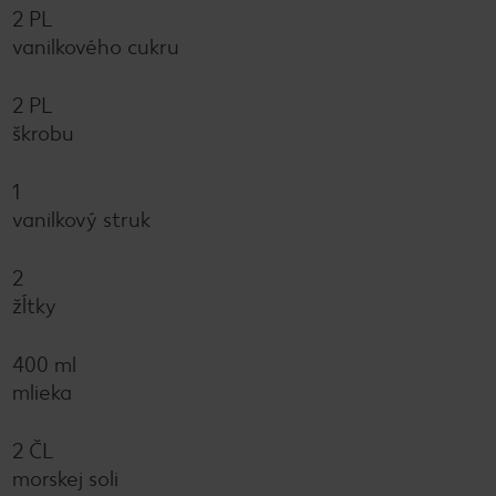
2 PL
vanilkového cukru
2 PL
škrobu
1
vanilkový struk
2
žĺtky
400 ml
mlieka
2 ČL
morskej soli