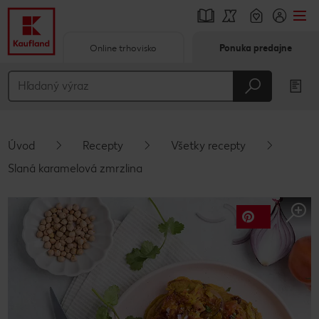
Online trhovisko
Ponuka predajne
Prejsť na
Hlavný obsah
Päta
Úvod
Recepty
Všetky recepty
Vyskakovací bočný panel
Slaná karamelová zmrzlina