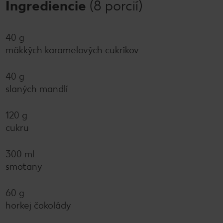
Ingrediencie
(8 porcií)
40 g
mäkkých karamelových cukríkov
40 g
slaných mandlí
120 g
cukru
300 ml
smotany
60 g
horkej čokolády