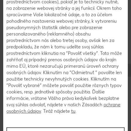
prostredníctvom cookies), pokiaľ je to technicky nutné,
pridáme k zmesi, dáme do zmrzlinového stroja a
na zobrazenie webovej stránky a jej funkcií. Okrem toho
necháme zmraziť.
spracúvame Vaše lokalizačné údaje, a to za účelom
pohodlného nastavenia webovej stránky, k vytvoreniu
pseudonymných štatistík alebo pre zobrazenie
2
personalizovaného (reklamného) obsahu
prostredníctvom nás alebo tretej osoby, avšak len za
Pre prípravu vanilkovej polevy rozrežeme
predpokladu, že nám k tomu udelíte svoj súhlas
prostredníctvom kliknutia na “Povoliť všetky”. Toto môže
vanilkový struk po dĺžke, dreň vyškriabeme
zahŕňať aj prípadný prenos osobných údajov do krajín
špicatým nožom a so zvyšným mliekom (4 lyžice
mimo EÚ, ktoré nezaručujú primeranú úroveň ochrany
odložíme bokom) a vanilkovým cukrom uvedieme
osobných údajov. Kliknutím na “Odmietnuť ” povolíte len
do varu. Škrob rozmiešame s mliekom, ktoré sme
použitie technicky nevyhnutých cookies. Kliknutím na
odložili bokom a primiešame do vriacej vody. Pre
“Povoliť vybrané” môžete povoliť použitie rôznych typov
prípravu čokoládovej polevy čokoládu nahrubo
cookies, resp. jednotlivé spôsoby použitia. Ďalšie
posekáme. Smotanu zohrejeme a necháme v nej
informácie, vrátane Vášho práva kedykoľvek bezplatne
svoj súhlas odvolať, nájdete v našich Zásadách
ochrane
rozpustiť čokoládu. Mandle nahrubo nasekáme.
osobných údajov
. Tiráž nájdete
tu
.
3