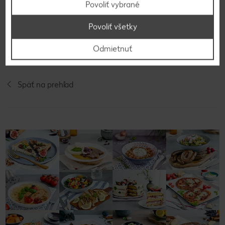
Povoliť vybrané
Zmrzlinu zjemníme morskou soľou, naporcujeme
do tvaru kopčekov, polejeme polevami, ozdobíme
Povoliť všetky
mandľami a podávame.
Odmietnuť
Späť na prehľad