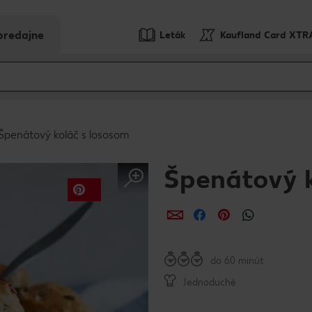
predajne
Leták
Kaufland Card XTR
Špenátový koláč s lososom
Špenátový k
Zdieľať
Zdieľať
Zdieľať
do 60 minút
Jednoduché