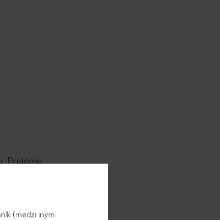
a. Pridáme
 soľou,
ník (medzi iným