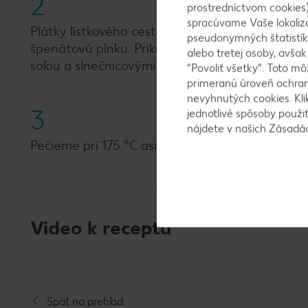
2
prostredníctvom cookies)
spracúvame Vaše lokaliz
Plátky lístkového cesta spojíme a vyložíme ni
pseudonymných štatistík
špenátovú plnku. Prikryjeme cestom a kraje 
alebo tretej osoby, avša
soľou a slnečnicovými semienkami.
“Povoliť všetky”. Toto m
primeranú úroveň ochrany
nevyhnutých cookies. Kli
3
jednotlivé spôsoby použi
nájdete v našich Zásad
Pečieme pri 175 °C asi 45 minút, dozlata a chr
Video k receptu
Späť na prehľad