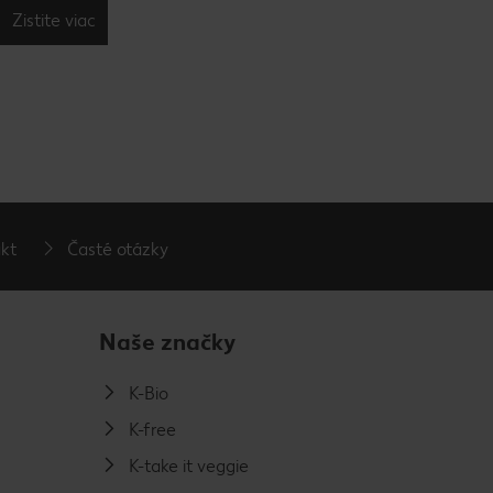
Zistite viac
kt
Časté otázky
Naše značky
K-Bio
K-free
K-take it veggie