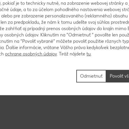
, pokiaľ je to technicky nutné, na zobrazenie webovej stránky a 
ačné údaje, a to za účelom pohodlného nastavenia webovej strá
mi formu na pečenie. Na spodok dáme údeného lososa
 alebo pre zobrazenie personalizovaného (reklamného) obsahu
zahneme. Potrieme zvyšným bielkom, posypeme hrubo
k len za predpokladu, že nám k tomu udelíte svoj súhlas prostred
ôže zahŕňať aj prípadný prenos osobných údajov do krajín mimo 
 osobných údajov. Kliknutím na “Odmietnuť ” povolíte len použ
knutím na “Povoliť vybrané” môžete povoliť použitie rôznych typ
tia. Ďalšie informácie, vrátane Vášho práva kedykoľvek bezplatne
ách
ochrane osobných údajov
. Tiráž nájdete
tu
.
umkava.
Odmietnuť
Povoliť v