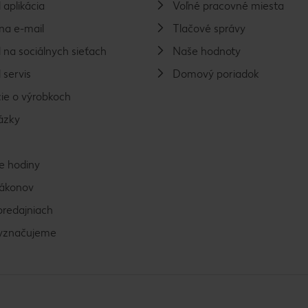
 aplikácia
Voľné pracovné miesta
na e-mail
Tlačové správy
 na sociálnych sieťach
Naše hodnoty
 servis
Domový poriadok
ie o výrobkoch
ázky
e hodiny
zákonov
predajniach
vyznačujeme