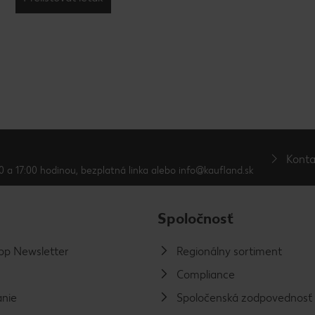
Konta
0 a 17:00 hodinou, bezplatná linka alebo info@kaufland.sk
Spoločnosť
p Newsletter
Regionálny sortiment
Compliance
nie
Spoločenská zodpovednosť