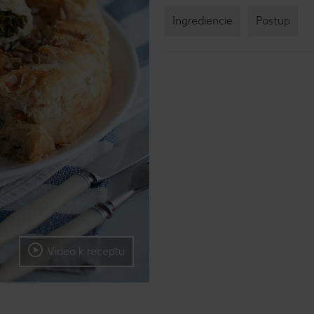
Ingrediencie
Postup
Video k receptu