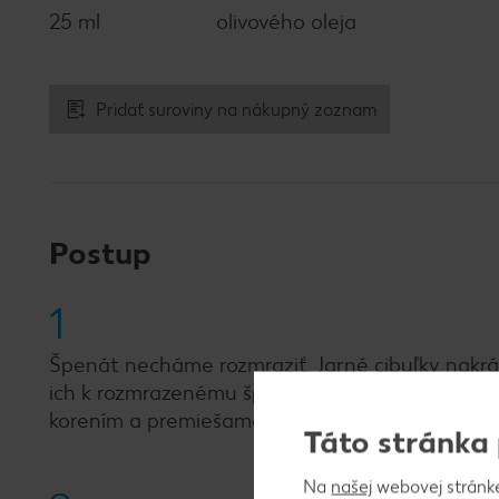
25 ml
olivového oleja
Pridať suroviny na nákupný zoznam
Postup
1
Špenát necháme rozmraziť. Jarné cibuľky nakr
ich k rozmrazenému špenátu spolu s balkánsky
korením a premiešame.
Táto stránka
Na
našej
webovej stránk