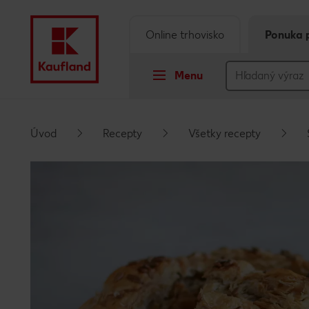
Online trhovisko
Ponuka 
Menu
Prejsť na
Úvod
Recepty
Všetky recepty
Hlavný obsah
Päta
Vyskakovací bočný panel