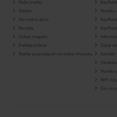
Naše značky
Kaufland
Súťaže
Novinky 
Vernostná akcia
Kaufland
Recepty
Kaufland
Online magazín
Informác
Prehľad stránok
Časté ot
Staňte sa predajcom na online trhovisku
Kontakt
Otváraci
Novely 
WiFi na 
Čím sa 