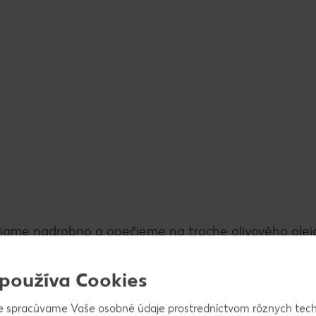
ájame nadrobno a opečieme na troche olivového olej
m syrom, dvoma žĺtkami a jedným bielkom. Dochutíme
 používa Cookies
e spracúvame Vaše osobné údaje prostredníctvom rôznych tech