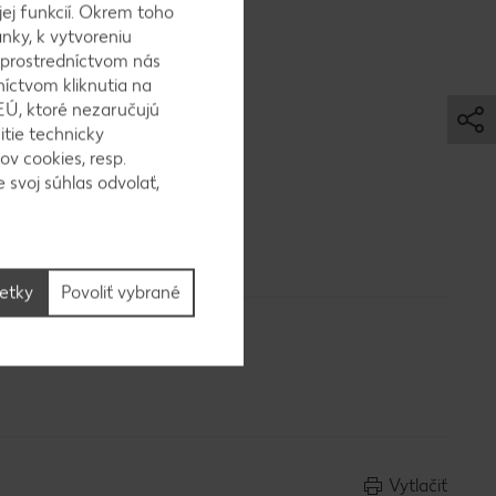
jej funkcií. Okrem toho
nky, k vytvoreniu
 a na vrch
 prostredníctvom nás
zrnnou
níctvom kliknutia na
EÚ, ktoré nezaručujú
itie technicky
ov cookies, resp.
 svoj súhlas odvolať,
šetky
Povoliť vybrané
Vytlačiť