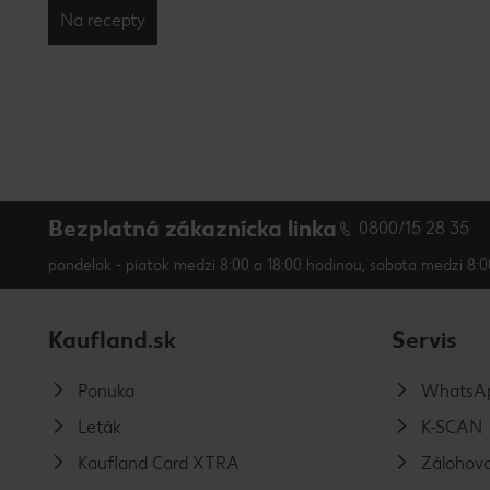
Na recepty
Bezplatná zákaznícka linka
0800/15 28 35
pondelok - piatok medzi 8:00 a 18:00 hodinou, sobota medzi 8:0
Kaufland.sk
Servis
Ponuka
WhatsAp
Leták
K-SCAN
Kaufland Card XTRA
Zálohova