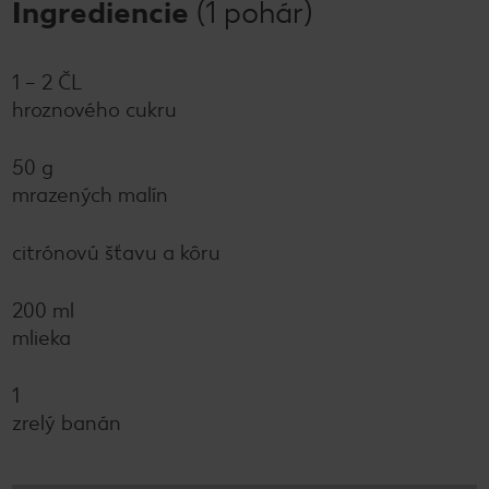
Ingrediencie
(1 pohár)
1 – 2 ČL
hroznového cukru
50 g
mrazených malín
citrónovú šťavu a kôru
200 ml
mlieka
1
zrelý banán