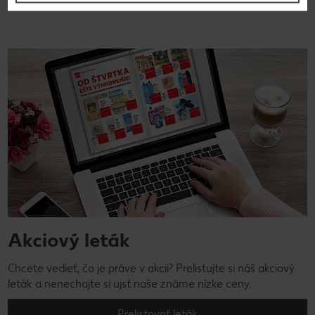
Akciový leták
Chcete vedieť, čo je práve v akcii? Prelistujte si náš akciový
leták a nenechajte si ujsť naše známe nízke ceny.
Prelistovať leták