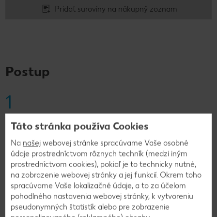
Pridať suroviny na nákupný zoznam
Postup
1
Banán ošúpeme a rozmixujeme s malinami,
Táto stránka používa Cookies
mliekom, citrónovou šťavou a kôrou a osladíme
Na
našej
webovej stránke spracúvame Vaše osobné
hroznovým cukrom.
údaje prostredníctvom rôznych techník (medzi iným
prostredníctvom cookies), pokiaľ je to technicky nutné,
na zobrazenie webovej stránky a jej funkcií. Okrem toho
spracúvame Vaše lokalizačné údaje, a to za účelom
Späť na prehľad
pohodlného nastavenia webovej stránky, k vytvoreniu
pseudonymných štatistík alebo pre zobrazenie