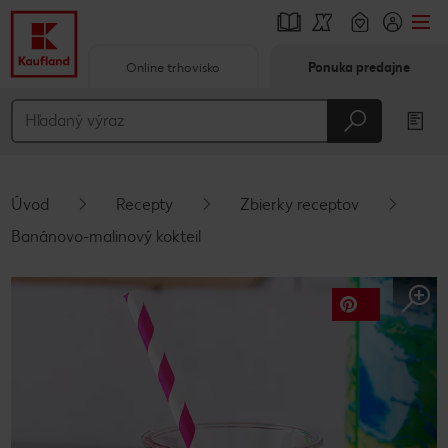
Online trhovisko
Ponuka predajne
Prejsť na
Hlavný obsah
Päta
Úvod
Recepty
Zbierky receptov
Vyskakovací bočný panel
Banánovo-malinový kokteil