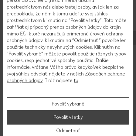
personalizovaného (reklamného) obsahu
prostredníctvom nás alebo tretej osoby, avšak len za
predpokladu, že nám k tomu udelíte svoj súhlas
prostredníctvom kliknutia na “Povoliť všetky”. Toto môže
zahŕňať aj prípadný prenos osobných údajov do krajín
mimo EÚ, ktoré nezaručujú primeranú úroveň ochrany
osobných údajov. Kliknutím na “Odmietnuť ” povolíte len
použitie technicky nevyhnutých cookies. Kliknutím na
“Povoliť vybrané” môžete povoliť použitie rôznych typov
cookies, resp. jednotlivé spôsoby použitia. Ďalšie
informácie, vrátane Vášho práva kedykoľvek bezplatne
svoj súhlas odvolať, nájdete v našich Zásadách
ochrane
osobných údajov
. Tiráž nájdete
tu
.
Stovky chutných receptov
Hľadáte inšpiráciu na varenie? Tak ste tu správne!
Povoliť vybrané
Nahliadnite do našej on-line kuchárky a vyberajte z
množstva chutných receptov.
Povoliť všetky
Na recepty
Odmietnuť