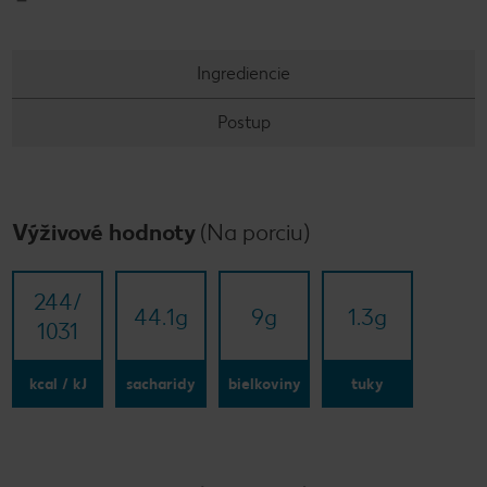
Ingrediencie
Postup
Výživové hodnoty
(Na porciu)
244/​
44.1
g
9
g
1.3
g
1031
kcal / kJ
sacharidy
bielkoviny
tuky