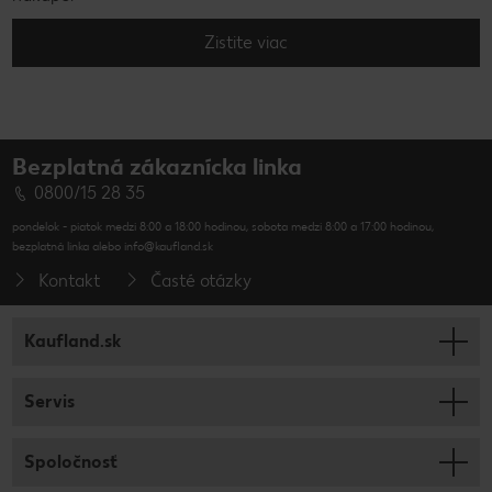
Zistite viac
Bezplatná zákaznícka linka
0800/15 28 35
pondelok - piatok medzi 8:00 a 18:00 hodinou, sobota medzi 8:00 a 17:00 hodinou,
bezplatná linka alebo info@kaufland.sk
Kontakt
Časté otázky
Kaufland.sk
Servis
Spoločnosť