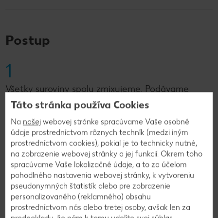
Postup
1
Všetky suroviny spolu zmixujeme. Podávame
vychladené.
Táto stránka používa Cookies
Na
našej
webovej stránke spracúvame Vaše osobné
údaje prostredníctvom rôznych techník (medzi iným
prostredníctvom cookies), pokiaľ je to technicky nutné,
Späť na prehľad
na zobrazenie webovej stránky a jej funkcií. Okrem toho
spracúvame Vaše lokalizačné údaje, a to za účelom
pohodlného nastavenia webovej stránky, k vytvoreniu
pseudonymných štatistík alebo pre zobrazenie
personalizovaného (reklamného) obsahu
prostredníctvom nás alebo tretej osoby, avšak len za