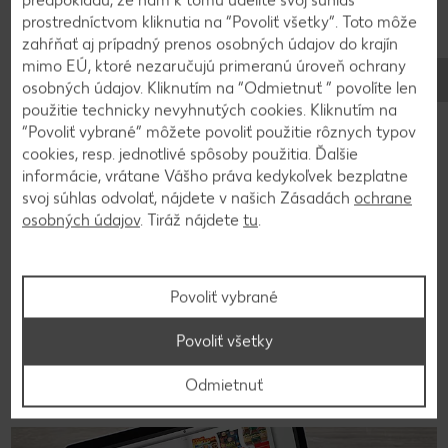
predpokladu, že nám k tomu udelíte svoj súhlas
prostredníctvom kliknutia na “Povoliť všetky”. Toto môže
zahŕňať aj prípadný prenos osobných údajov do krajín
mimo EÚ, ktoré nezaručujú primeranú úroveň ochrany
osobných údajov. Kliknutím na “Odmietnuť ” povolíte len
použitie technicky nevyhnutých cookies. Kliknutím na
“Povoliť vybrané” môžete povoliť použitie rôznych typov
cookies, resp. jednotlivé spôsoby použitia. Ďalšie
informácie, vrátane Vášho práva kedykoľvek bezplatne
svoj súhlas odvolať, nájdete v našich Zásadách
ochrane
Stovky chutných receptov
osobných údajov
. Tiráž nájdete
tu
.
Hľadáte inšpiráciu na varenie? Tak ste tu správne!
Nahliadnite do našej on-line kuchárky a vyberajte z
množstva chutných receptov.
Povoliť vybrané
Na recepty
Povoliť všetky
Odmietnuť