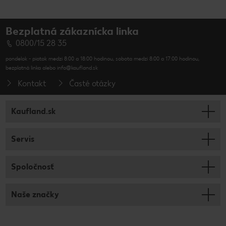
Bezplatná zákaznícka linka
0800/15 28 35
pondelok - piatok medzi 8:00 a 18:00 hodinou, sobota medzi 8:00 a 17:00 hodinou,
bezplatná linka alebo info@kaufland.sk
Kontakt
Časté otázky
Kaufland.sk
Servis
Spoločnosť
Naše značky