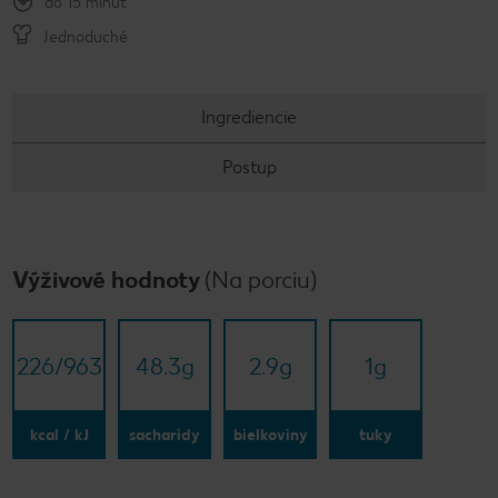
do 15 minút
Jednoduché
Ingrediencie
Postup
Výživové hodnoty
(Na porciu)
226/​963
48.3
g
2.9
g
1
g
kcal / kJ
sacharidy
bielkoviny
tuky