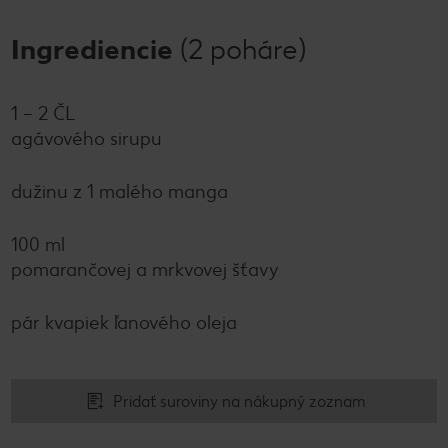
Ingrediencie
(2 poháre)
1 – 2 ČL
agávového sirupu
dužinu z 1 malého manga
100 ml
pomarančovej a mrkvovej šťavy
pár kvapiek ľanového oleja
Pridať suroviny na nákupný zoznam