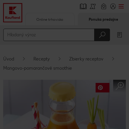
Online trhovisko
Ponuka predajne
Prejsť na
Hlavný obsah
Päta
Úvod
Recepty
Zbierky receptov
Vyskakovací bočný panel
Mangovo-pomarančové smoothie