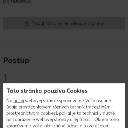
pomaranče
Pridať suroviny na nákupný zoznam
Postup
1
Pomaranče a grapefruit olúpeme, nakrájame na
Táto stránka používa Cookies
mesiačiky a pritom zachytávame šťavu. Ovocie
Na
našej
webovej stránke spracúvame Vaše osobné
zmiešame s cmarom, ovsenými vločkami,
údaje prostredníctvom rôznych techník (medzi iným
zachytenou šťavou a medom na jemnú kašu,
prostredníctvom cookies), pokiaľ je to technicky nutné,
naplníme do pohárov a servírujeme.
na zobrazenie webovej stránky a jej funkcií. Okrem toho
spracúvame Vaše lokalizačné údaje, a to za účelom