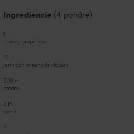
Ingrediencie
(4 poháre)
1
ružový grapefruit
30 g
jemných ovsených vločiek
500 ml
cmaru
2 PL
medu
2