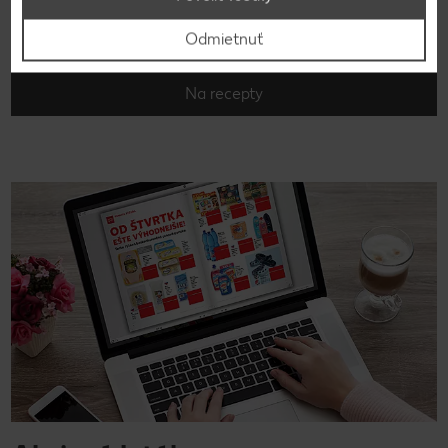
Hľadáte inšpiráciu na varenie? Tak ste tu správne!
Nahliadnite do našej on-line kuchárky a vyberajte z
Odmietnuť
množstva chutných receptov.
Na recepty