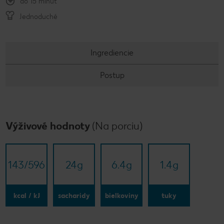
do 15 minút
Jednoduché
Ingrediencie
Postup
Výživové hodnoty
(Na porciu)
143/​596
24
g
6.4
g
1.4
g
kcal / kJ
sacharidy
bielkoviny
tuky