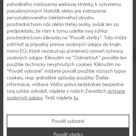
pohodlného nastavenia webovej stránky, k vytvoreniu
pseudonymných štatistík alebo pre zobrazenie
Späť na prehľad
personalizovaného (reklamného) obsahu
prostredníctvom nás alebo tretej osoby, avšak len za
predpokladu, že nám k tomu udelíte svoj súhlas
prostredníctvom kliknutia na “Povoliť všetky”. Toto môže
zahŕňať aj prípadný prenos osobných údajov do krajín
mimo EÚ, ktoré nezaručujú primeranú úroveň ochrany
osobných údajov. Kliknutím na “Odmietnuť ” povolíte len
použitie technicky nevyhnutých cookies. Kliknutím na
“Povoliť vybrané” môžete povoliť použitie rôznych typov
cookies, resp. jednotlivé spôsoby použitia. Ďalšie
informácie, vrátane Vášho práva kedykoľvek bezplatne
svoj súhlas odvolať, nájdete v našich Zásadách
ochrane
osobných údajov
. Tiráž nájdete
tu
.
Povoliť vybrané
Stovky chutných receptov
Povoliť všetky