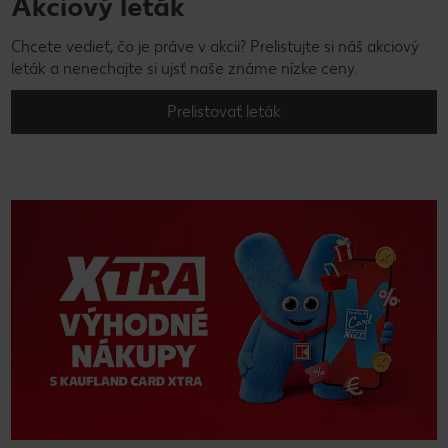
Akciový leták
Chcete vedieť, čo je práve v akcii? Prelistujte si náš akciový
leták a nenechajte si ujsť naše známe nízke ceny.
Prelistovať leták