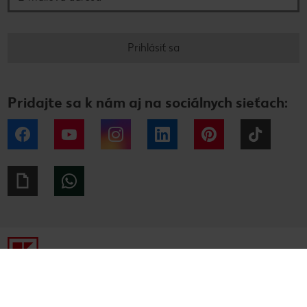
Prihlásiť sa
Pridajte sa k nám aj na sociálnych sieťach:
Facebook
YouTube
Instagram
LinkedIn
Pinterest
Tiktok
Giphy
WhatsApp
Tiráž
Ochrana osobných údajov
Alternatívne riešenie sporov