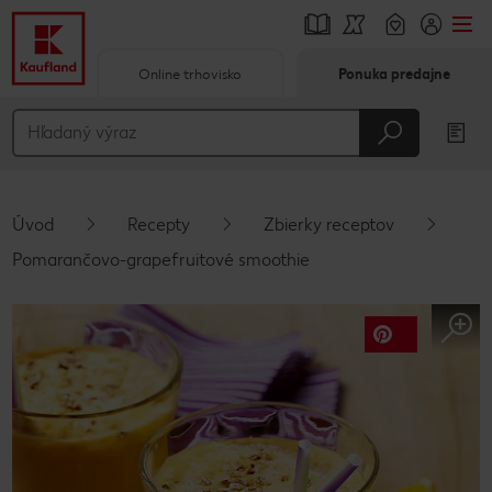
Online trhovisko
Ponuka predajne
Prejsť na
Hlavný obsah
Päta
Úvod
Recepty
Zbierky receptov
Vyskakovací bočný panel
Pomarančovo-grapefruitové smoothie