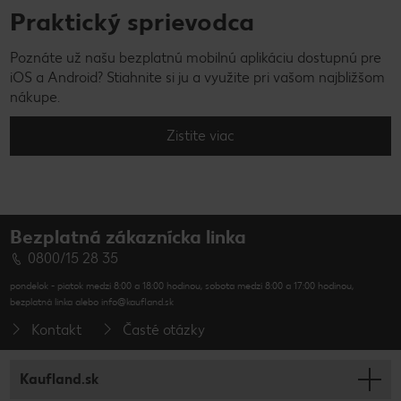
Praktický sprievodca
Poznáte už našu bezplatnú mobilnú aplikáciu dostupnú pre
iOS a Android? Stiahnite si ju a využite pri vašom najbližšom
nákupe.
Zistite viac
Bezplatná zákaznícka linka
0800/15 28 35
pondelok - piatok medzi 8:00 a 18:00 hodinou, sobota medzi 8:00 a 17:00 hodinou,
bezplatná linka alebo info@kaufland.sk
Kontakt
Časté otázky
Kaufland.sk