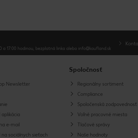
Konta
0 a 17:00 hodinou, bezplatná linka alebo info@kaufland.sk
Spoločnosť
p Newsletter
Regionálny sortiment
Compliance
nie
Spoločenská zodpovednosť
 aplikácia
Voľné pracovné miesta
na e-mail
Tlačové správy
 na sociálnych sieťach
Naše hodnoty