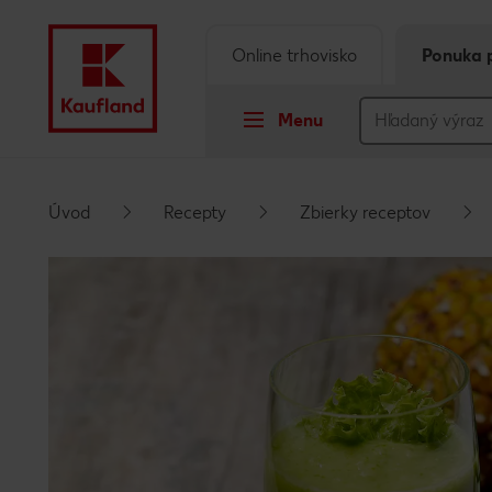
Online trhovisko
Ponuka 
Menu
Prejsť na
Úvod
Recepty
Zbierky receptov
Hlavný obsah
Päta
Vyskakovací bočný panel