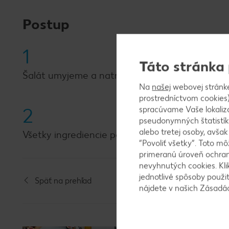
Postup
1
Táto stránka
Šalát umyjeme a natrháme na kusy. Pomaranč 
Na
našej
webovej stránk
prostredníctvom cookies)
2
spracúvame Vaše lokaliz
pseudonymných štatistík
alebo tretej osoby, avša
Všetky ingrediencie pomixujeme spolu so 100 m
“Povoliť všetky”. Toto m
primeranú úroveň ochrany
nevyhnutých cookies. Kli
jednotlivé spôsoby použi
Späť na prehľad
nájdete v našich Zásad