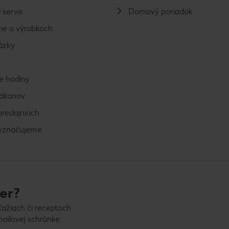
 servis
Domový poriadok
ie o výrobkoch
ázky
e hodiny
zákonov
predajniach
vyznačujeme
er?
ťažiach či receptoch
ailovej schránke.