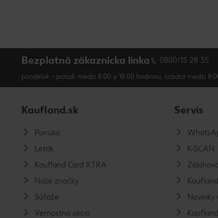
Bezplatná zákaznícka linka
0800/15 28 35
pondelok - piatok medzi 8:00 a 18:00 hodinou, sobota medzi 8:0
Kaufland.sk
Servis
Ponuka
WhatsAp
Leták
K-SCAN
Kaufland Card XTRA
Zálohova
Naše značky
Kaufland
Súťaže
Novinky 
Vernostná akcia
Kaufland