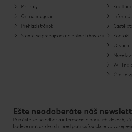
Recepty
Kaufland
Online magazín
Informác
Prehľad stránok
Časté ot
Staňte sa predajcom na online trhovisku
Kontakt
Otváraci
Novely 
WiFi na 
Čím sa 
Ešte neodoberáte náš newslett
Prihláste sa na odber a informácie o horúcich zľavách, sú
budete mať už dva dni pred platnosťou akcie vo vašej e-m