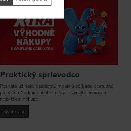
Praktický sprievodca
Poznáte už našu bezplatnú mobilnú aplikáciu dostupnú
pre iOS a Android? Stiahnite si ju a využite pri vašom
najbližšom nákupe.
Zistite viac