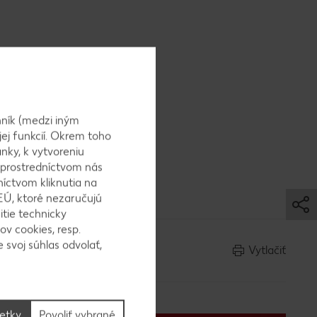
.
ník (medzi iným
jej funkcií. Okrem toho
nky, k vytvoreniu
 prostredníctvom nás
níctvom kliknutia na
EÚ, ktoré nezaručujú
itie technicky
ov cookies, resp.
 svoj súhlas odvolať,
Vytlačiť
šetky
Povoliť vybrané