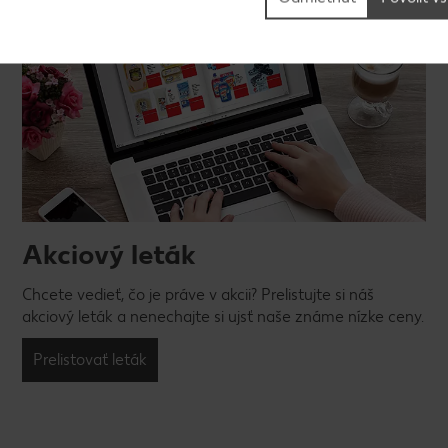
Akciový leták
Chcete vedieť, čo je práve v akcii? Prelistujte si náš
akciový leták a nenechajte si ujsť naše známe nízke ceny.
Prelistovať leták