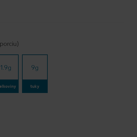
porciu)
1.9
g
9
g
elkoviny
tuky