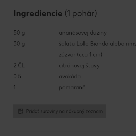
Ingrediencie
(1 pohár)
50 g
ananásovej dužiny
30 g
šalátu Lollo Biondo alebo rím
zázvor (cca 1 cm)
2 ČL
citrónovej štavy
0.5
avokáda
1
pomaranč
Pridať suroviny na nákupný zoznam