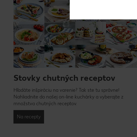
Stovky chutných receptov
Hľadáte inšpiráciu na varenie? Tak ste tu správne!
Nahliadnite do našej on-line kuchárky a vyberajte z
množstva chutných receptov.
Na recepty