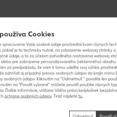
 používa Cookies
ošúpeme a rozdelíme na mesiačiky. Zázvor ošúpeme
e spracúvame Vaše osobné údaje prostredníctvom rôznych tech
, pokiaľ je to technicky nutné, na zobrazenie webovej stránky a 
ačné údaje, a to za účelom pohodlného nastavenia webovej strá
 alebo pre zobrazenie personalizovaného (reklamného) obsahu
k len za predpokladu, že nám k tomu udelíte svoj súhlas prostred
l studenej vody na smoothie.
ôže zahŕňať aj prípadný prenos osobných údajov do krajín mimo 
 osobných údajov. Kliknutím na “Odmietnuť ” povolíte len použ
knutím na “Povoliť vybrané” môžete povoliť použitie rôznych typ
tia. Ďalšie informácie, vrátane Vášho práva kedykoľvek bezplatne
ách
ochrane osobných údajov
. Tiráž nájdete
tu
.
Odmietnuť
Povoliť v