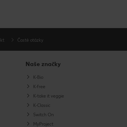
kt
Časté otázky
Naše značky
K-Bio
K-free
K-take it veggie
K-Classic
Switch On
MyProject