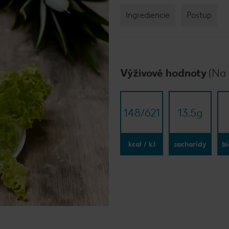
Ingrediencie
Postup
Výživové hodnoty
(Na 
148/​621
13.5
g
kcal / kJ
sacharidy
bi