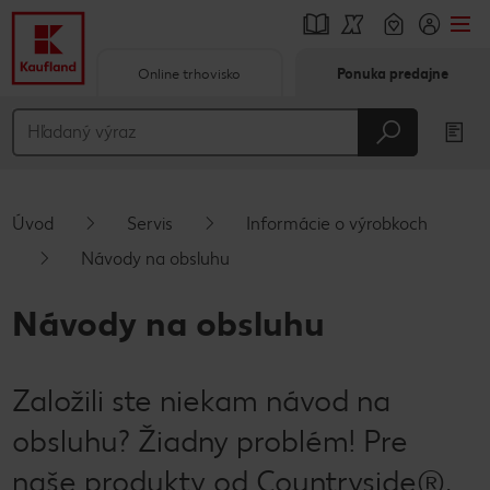
Online trhovisko
Ponuka predajne
Prejsť na
Hlavný obsah
Päta
Úvod
Servis
Informácie o výrobkoch
Vyskakovací bočný panel
Návody na obsluhu
Návody na obsluhu
Založili ste niekam návod na
obsluhu? Žiadny problém! Pre
naše produkty od Countryside®,