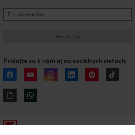
E-mailová adresa
Prihlásiť sa
Pridajte sa k nám aj na sociálnych sieťach:
Facebook
YouTube
Instagram
LinkedIn
Pinterest
Tiktok
Giphy
WhatsApp