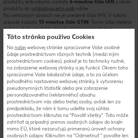
produktu, jednoducho zadajte
6-miestne číslo IAN
z obalu
produktu do
vyhľadávacieho poľa
nižšie.
Na niektorých obaloch nie je uvedené číslo IAN. V takom
prípade zadajte
13-miestne číslo GTIN
. Tento údaj nájdete
tiež na obale produktu, hneď pod čiarovým kódom.
Ak už obal nemáte, môžete svoj produkt vyhľadať aj
Táto stránka používa Cookies
prostredníctvom funkcie filtra.
Na
našej
webovej stránke spracúvame Vaše osobné
Mimochodom: Elektrické spotrebiče majú tiež malý štítok,
údaje prostredníctvom rôznych techník (medzi iným
ktorý je umiestnený priamo na výrobku. Nájdete na ňom aj
prostredníctvom cookies), pokiaľ je to technicky nutné,
6-miestne číslo IAN alebo 13-miestne číslo GTIN.
na zobrazenie webovej stránky a jej funkcií. Okrem toho
spracúvame Vaše lokalizačné údaje, a to za účelom
pohodlného nastavenia webovej stránky, k vytvoreniu
pseudonymných štatistík alebo pre zobrazenie
personalizovaného (reklamného) obsahu
prostredníctvom nás alebo tretej osoby, avšak len za
predpokladu, že nám k tomu udelíte svoj súhlas
prostredníctvom kliknutia na “Povoliť všetky”. Toto môže
zahŕňať aj prípadný prenos osobných údajov do krajín
mimo EÚ, ktoré nezaručujú primeranú úroveň ochrany
osobných údajov. Kliknutím na “Odmietnuť ” povolíte len