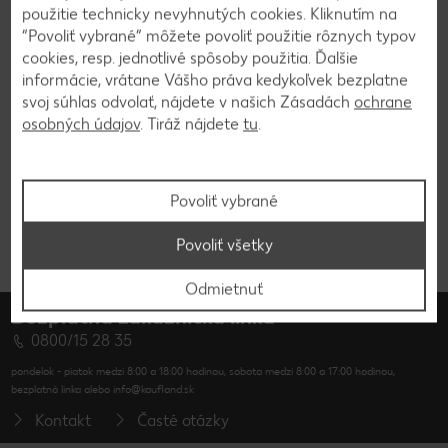
použitie technicky nevyhnutých cookies. Kliknutím na
“Povoliť vybrané” môžete povoliť použitie rôznych typov
cookies, resp. jednotlivé spôsoby použitia. Ďalšie
informácie, vrátane Vášho práva kedykoľvek bezplatne
Čísla IAN a GTIN na obale produktu
svoj súhlas odvolať, nájdete v našich Zásadách
ochrane
osobných údajov
. Tiráž nájdete
tu
.
13-miestne číslo GTIN na štítku produktu
Povoliť vybrané
Povoliť všetky
Odmietnuť
Bezplatná zákaznícka linka
0800/15 28 35
pondelok - piatok medzi 8:00 a 18:00 hodinou, sobota medzi 8:00 a 17:00 hodinou,
bezplatná linka alebo info@kaufland.sk
Kontakt
Časté otázky