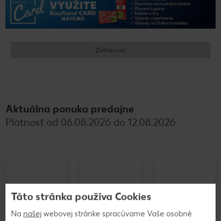
Zistite viac
Aktuálna ponuka predajne
Platnosť od 06.08.2026 do 12.08.2026
Táto stránka používa Cookies
Na
našej
webovej stránke spracúvame Vaše osobné
Hortenzia ker