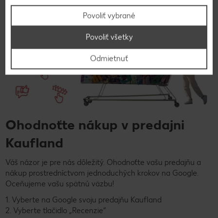
Povoliť vybrané
Povoliť všetky
Odmietnuť
Ohodnoťte nákup v predajni
Kaufland
Váš názor je pre nás dôležitý. Ohodnoťte vašu predajňu a
nákup prostredníctvom jednoduchých krokov na Google.
Oceňujeme vašu spätnú väzbu!
1. Vyberte na Google svoju predajňu Kaufland
2. Vyberte tlačidlo „Recenzie“