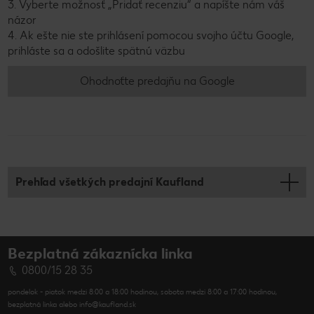
3. Vyberte možnosť „Pridať recenziu“ a napíšte nám váš
názor
4. Ak ešte nie ste prihlásení pomocou svojho účtu Google,
prihláste sa a odošlite spätnú väzbu
Ohodnoťte predajňu na Google
Prehľad všetkých predajní Kaufland
Bezplatná zákaznícka linka
0800/15 28 35
pondelok - piatok medzi 8:00 a 18:00 hodinou, sobota medzi 8:00 a 17:00 hodinou,
bezplatná linka alebo info@kaufland.sk