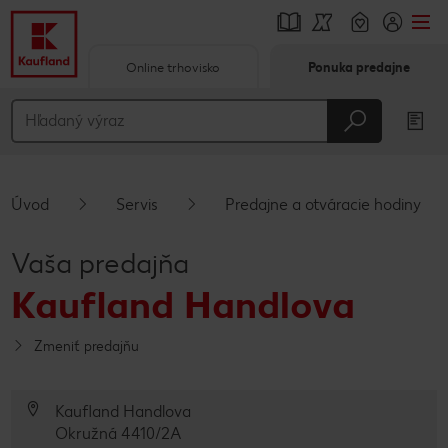
Online trhovisko
Ponuka predajne
Prejsť na
Hlavný obsah
Päta
Úvod
Servis
Predajne a otváracie hodiny
Vyskakovací bočný panel
Vaša predajňa
Kaufland Handlova
Zmeniť predajňu
Kaufland Handlova
Okružná 4410/2A