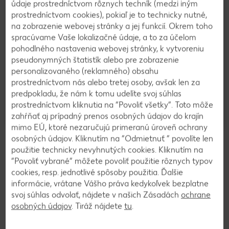
údaje prostredníctvom rôznych techník (medzi iným
(Hydrangea
Nebeský
prostredníctvom cookies), pokiaľ je to technicky nutné,
macrophylla)
bambus
na zobrazenie webovej stránky a jej funkcií. Okrem toho
priemer
XXL Monstera
(Nandina
kvetináča: 19
spracúvame Vaše lokalizačné údaje, a to za účelom
skvelá
domestica)
cm
pohodlného nastavenia webovej stránky, k vytvoreniu
(Monstera
priemer
1 kus
pseudonymných štatistík alebo pre zobrazenie
deliciosa)
kvetináča: 13
priemer
personalizovaného (reklamného) obsahu
cm
kvetináča: 21
prostredníctvom nás alebo tretej osoby, avšak len za
1 kus
cm
predpokladu, že nám k tomu udelíte svoj súhlas
1 kus
prostredníctvom kliknutia na “Povoliť všetky”. Toto môže
iba
iba
iba
7,99
11,99
16,99
zahŕňať aj prípadný prenos osobných údajov do krajín
mimo EÚ, ktoré nezaručujú primeranú úroveň ochrany
osobných údajov. Kliknutím na “Odmietnuť ” povolíte len
Zobraziť ďalšie produkty
použitie technicky nevyhnutých cookies. Kliknutím na
“Povoliť vybrané” môžete povoliť použitie rôznych typov
Výrobky sú v ponuke do vypredania zásob. Predaj len v obvyklom
cookies, resp. jednotlivé spôsoby použitia. Ďalšie
množstve. Zobrazenia sú len ilustračné. Za chyby neručíme.
informácie, vrátane Vášho práva kedykoľvek bezplatne
svoj súhlas odvolať, nájdete v našich Zásadách
ochrane
osobných údajov
. Tiráž nájdete
tu
.
Hodnotenie predajne