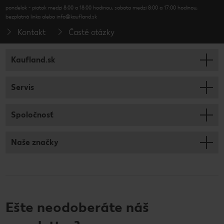
pondelok - piatok medzi 8:00 a 18:00 hodinou, sobota medzi 8:00 a 17:00 hodinou,
bezplatná linka alebo info@kaufland.sk
Kontakt
Časté otázky
Kaufland.sk
Servis
Spoločnosť
Naše značky
Ešte neodoberáte náš