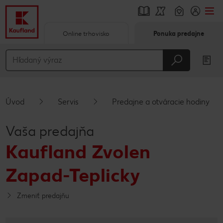
Online trhovisko
Ponuka predajne
Prejsť na
Hlavný obsah
Päta
Úvod
Servis
Predajne a otváracie hodiny
Vyskakovací bočný panel
Vaša predajňa
Kaufland Zvolen
Zapad-Teplicky
Zmeniť predajňu