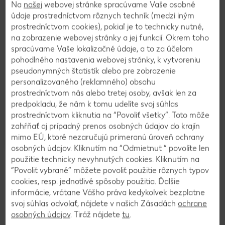
Na
našej
webovej stránke spracúvame Vaše osobné
údaje prostredníctvom rôznych techník (medzi iným
Hortenzia ker
prostredníctvom cookies), pokiaľ je to technicky nutné,
(Hydrangea
Nebeský
na zobrazenie webovej stránky a jej funkcií. Okrem toho
macrophylla)
bambus
spracúvame Vaše lokalizačné údaje, a to za účelom
priemer
XXL Monstera
(Nandina
pohodlného nastavenia webovej stránky, k vytvoreniu
kvetináča: 19
skvelá
domestica)
cm
pseudonymných štatistík alebo pre zobrazenie
(Monstera
priemer
1 kus
personalizovaného (reklamného) obsahu
deliciosa)
kvetináča: 13
priemer
prostredníctvom nás alebo tretej osoby, avšak len za
cm
kvetináča: 21
predpokladu, že nám k tomu udelíte svoj súhlas
1 kus
cm
prostredníctvom kliknutia na “Povoliť všetky”. Toto môže
1 kus
zahŕňať aj prípadný prenos osobných údajov do krajín
iba
iba
iba
7,99
11,99
16,99
mimo EÚ, ktoré nezaručujú primeranú úroveň ochrany
osobných údajov. Kliknutím na “Odmietnuť ” povolíte len
použitie technicky nevyhnutých cookies. Kliknutím na
Zobraziť ďalšie produkty
“Povoliť vybrané” môžete povoliť použitie rôznych typov
cookies, resp. jednotlivé spôsoby použitia. Ďalšie
Výrobky sú v ponuke do vypredania zásob. Predaj len v obvyklom
informácie, vrátane Vášho práva kedykoľvek bezplatne
množstve. Zobrazenia sú len ilustračné. Za chyby neručíme.
svoj súhlas odvolať, nájdete v našich Zásadách
ochrane
osobných údajov
. Tiráž nájdete
tu
.