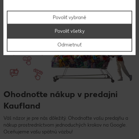
Hodnotenie predajne
Povoliť vybrané
Povoliť všetky
Odmietnuť
Ohodnoťte nákup v predajni
Kaufland
Váš názor je pre nás dôležitý. Ohodnoťte vašu predajňu a
nákup prostredníctvom jednoduchých krokov na Google.
Oceňujeme vašu spätnú väzbu!