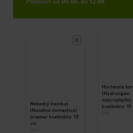
Platnosť od 06.08. do 12.08.
Hortenzia ker
(Hydrangea
macrophylla)
Nebeský bambus
kvetináča: 19
(Nandina domestica)
1 kus
priemer kvetináča: 13
cm
1 kus