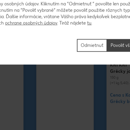
 osobných údajov. Kliknutím na “Odmietnuť ” povolíte len použ
knutím na “Povoliť vybrané” môžete povoliť použitie rôznych typ
tia. Ďalšie informácie, vrátane Vášho práva kedykoľvek bezplatne
ách
ochrane osobných údajov
. Tiráž nájdete
tu
.
Mimoriadna ponuka!
Odmietnuť
Povoliť v
KRI KRI
Grécky j
150 g
(=1 kg 5,40) 
Cena s K
Grécky bi