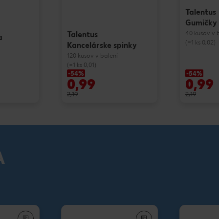
Talentus
Gumičky
40 kusov v 
Talentus
a
(=1 ks 0,02)
Kancelárske spinky
120 kusov v balení
(=1 ks 0,01)
-54%
-54%
0,99
0,99
2,19
2,19
A