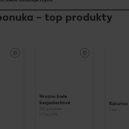
ponuka – top produkty
Hrozno biele
bezjadierkové
Kukurica
500 g balenie
1 kus
(=1 kg 2,50)