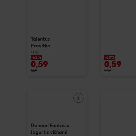
Talentus
Pravítko
1 kus
-62%
-60%
0,59
0,59
1,59
1,49
Danone Fantasia
Jogurt s višňami