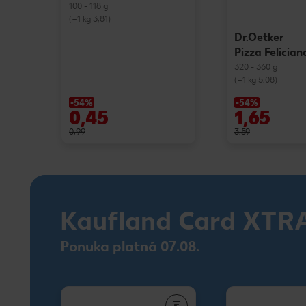
100 - 118 g
(=1 kg 3,81)
Dr.Oetker
Pizza Felician
320 - 360 g
(=1 kg 5,08)
-54%
-54%
0,45
1,65
0,99
3,59
Kaufland Card XTR
Ponuka platná 07.08.