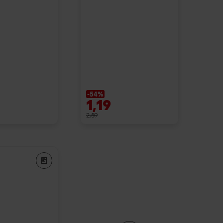
-54%
1,19
2,59