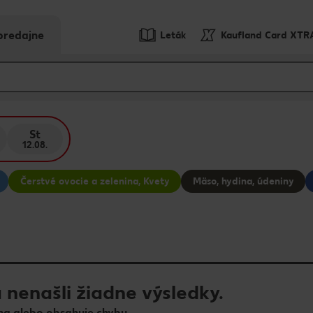
predajne
Leták
Kaufland Card XTR
St
12.08.
Čerstvé ovocie a zelenina, Kvety
Mäso, hydina, údeniny
 nenašli žiadne výsledky.
a alebo obsahuje chybu.