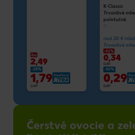
K-Classic
Trvanlivé mli
polotučné
1 l
nad 20 € mlie
Trvanlivé mlie
-42%
0,34
iba
2,49
0,59
-28%
-50%
1,79
0,29
2,49
0,59
Čerstvé ovocie a zel