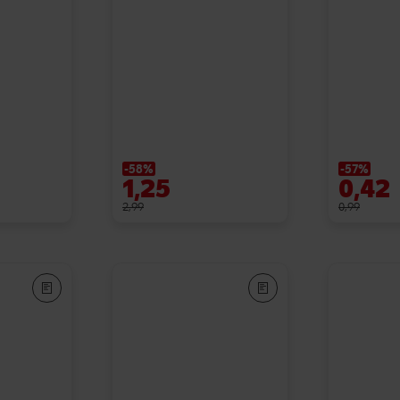
-58%
-57%
1,25
0,42
2,99
0,99