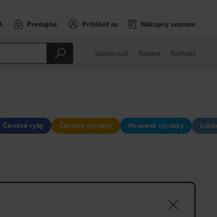
A
Predajňa:
Prihlásiť sa
Nákupný zoznam
Spoločnosť
Kariéra
Kontakt
Čerstvé ryby
Čerstvé výrobky
Mrazené výrobky
Lahô