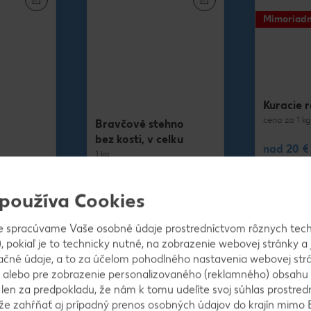
Mimoriadn
Kuracie 
cena za 1 kg
Bravčové stehno
bez kosti, v celku
nad 20 €
1 kg
Kuracie 
 čer.
nad 20 € br.stehno
 používa Cookies
Bravčové stehno
-30%
-27%
e spracúvame Vaše osobné údaje prostredníctvom rôznych tech
2,79
5,19
, pokiaľ je to technicky nutné, na zobrazenie webovej stránky a 
3,99
7,19
ačné údaje, a to za účelom pohodlného nastavenia webovej strá
-35%
-31%
 alebo pre zobrazenie personalizovaného (reklamného) obsahu
2,59
4,8
k len za predpokladu, že nám k tomu udelíte svoj súhlas prostred
ôže zahŕňať aj prípadný prenos osobných údajov do krajín mimo 
3,99
7,19