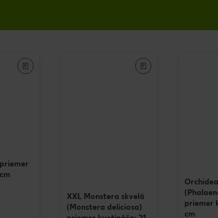
 priemer
 cm
Orchidea
(Phalaen
XXL Monstera skvelá
priemer 
(Monstera deliciosa)
cm
priemer kvetináča: 21