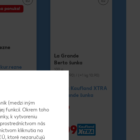
a ponuka!
rezne
La Grande
Berto šunka
 kur.rezne
100 g
rezne prsné
(=1 kg 11,90) / (=1 kg 10,90)
Cena s Kaufland XTRA
La Grande šunka
-20%
ník (medzi iným
1,19
jej funkcií. Okrem toho
1,49
nky, k vytvoreniu
-26%
 prostredníctvom nás
9
1,09
níctvom kliknutia na
EÚ, ktoré nezaručujú
1,49