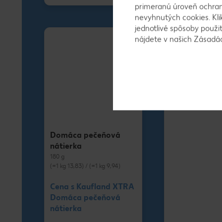
primeranú úroveň ochrany
nevyhnutých cookies. Kli
jednotlivé spôsoby použi
nájdete v našich Zásad
Domáca pečeňová
nátierka
180 g
(=1 kg 13,83) / (=1 kg 9,94)
Cena s Kaufland XTRA
Domáca pečeňová
nátierka