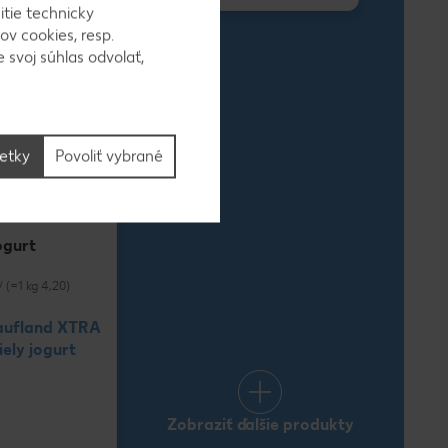
itie technicky
ov cookies, resp.
 svoj súhlas odvolať,
šetky
Povoliť vybrané
ogurt
/ (=1 kg 4,20)
aufland XTRA
ely jogurt
Zobraziť ďalšie produkty