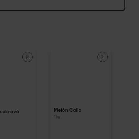
Melón Galia
 cukrová
1 kg