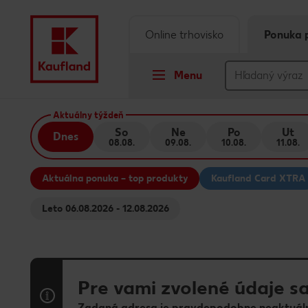
Online trhovisko
Ponuka 
Menu
Prejsť na
Aktuálny týždeň
So
Ne
Po
Ut
Dnes
08.08.
09.08.
10.08.
11.08.
Hlavný obsah
Aktuálna ponuka – top produkty
Kaufland Card XTRA
Päta
Leto 06.08.2026 - 12.08.2026
Vyskakovací bočný panel
Pre vami zvolené údaje sa
Zadaná adresa je pravdepodobne neaktuáln