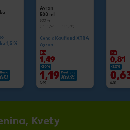
Ayran
eko
500 ml
500 ml
(=1 l 2,98) / (=1 l 2,38)
ko
Cena s Kaufland XTRA
ko 1,5 %
Ayran
iba
iba
1,49
0,81
-20%
-22%
1,19
0,6
1,49
0,81
enina, Kvety