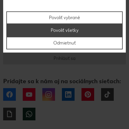
Prihláste sa na odber a informácie o horúcich zľavách,
súťažiach či receptoch budete mať už dva dni pred
Povoliť vybrané
platnosťou akcie vo vašej e-mailovej schránke.
E-mailová adresa
Povoliť všetky
Odmietnuť
Prihlásiť sa
Pridajte sa k nám aj na sociálnych sieťach:
Facebook
YouTube
Instagram
LinkedIn
Pinterest
Tiktok
Giphy
WhatsApp