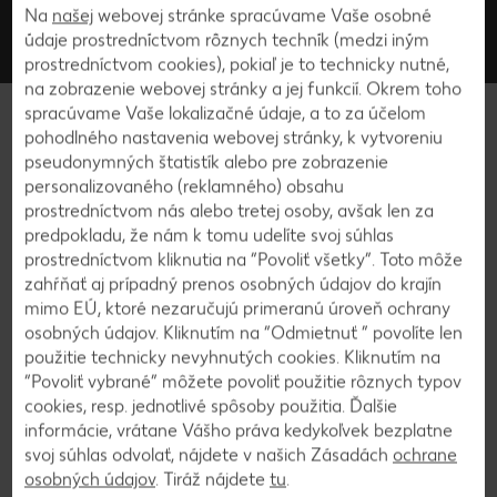
pondelok - piatok medzi 8:00 a 18:00 hodinou, sobota medzi 8:00 a 17:00 hodinou,
Na
našej
webovej stránke spracúvame Vaše osobné
bezplatná linka alebo info@kaufland.sk
údaje prostredníctvom rôznych techník (medzi iným
Kontakt
Časté otázky
prostredníctvom cookies), pokiaľ je to technicky nutné,
na zobrazenie webovej stránky a jej funkcií. Okrem toho
spracúvame Vaše lokalizačné údaje, a to za účelom
Kaufland.sk
pohodlného nastavenia webovej stránky, k vytvoreniu
pseudonymných štatistík alebo pre zobrazenie
Servis
personalizovaného (reklamného) obsahu
prostredníctvom nás alebo tretej osoby, avšak len za
predpokladu, že nám k tomu udelíte svoj súhlas
Spoločnosť
prostredníctvom kliknutia na “Povoliť všetky”. Toto môže
zahŕňať aj prípadný prenos osobných údajov do krajín
Naše značky
mimo EÚ, ktoré nezaručujú primeranú úroveň ochrany
osobných údajov. Kliknutím na “Odmietnuť ” povolíte len
použitie technicky nevyhnutých cookies. Kliknutím na
“Povoliť vybrané” môžete povoliť použitie rôznych typov
cookies, resp. jednotlivé spôsoby použitia. Ďalšie
informácie, vrátane Vášho práva kedykoľvek bezplatne
Ešte neodoberáte náš
svoj súhlas odvolať, nájdete v našich Zásadách
ochrane
newsletter?
osobných údajov
. Tiráž nájdete
tu
.