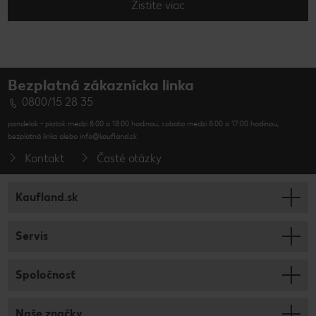
Zistite viac
Bezplatná zákaznícka linka
0800/15 28 35
pondelok - piatok medzi 8:00 a 18:00 hodinou, sobota medzi 8:00 a 17:00 hodinou,
bezplatná linka alebo info@kaufland.sk
Kontakt
Časté otázky
Kaufland.sk
Servis
Spoločnosť
Naše značky