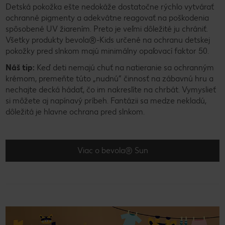
Detská pokožka ešte nedokáže dostatočne rýchlo vytvárať
ochranné pigmenty a adekvátne reagovať na poškodenia
spôsobené UV žiarením. Preto je veľmi dôležité ju chrániť.
Všetky produkty bevola®-Kids určené na ochranu detskej
pokožky pred slnkom majú minimálny opaľovací faktor 50.
Náš tip:
Keď deti nemajú chuť na natieranie sa ochranným
krémom, premeňte túto „nudnú“ činnosť na zábavnú hru a
nechajte decká hádať, čo im nakreslíte na chrbát. Vymyslieť
si môžete aj napínavý príbeh. Fantázii sa medze nekladú,
dôležitá je hlavne ochrana pred slnkom.
Viac o bevola® Sun