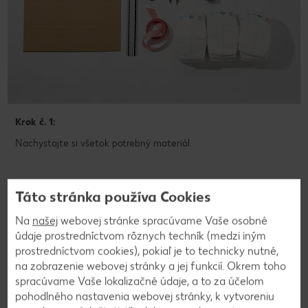
Krok č. 1:
Nachystajte si všetok potrebný materiál.
Táto stránka používa Cookies
Na
našej
webovej stránke spracúvame Vaše osobné
údaje prostredníctvom rôznych techník (medzi iným
prostredníctvom cookies), pokiaľ je to technicky nutné,
na zobrazenie webovej stránky a jej funkcií. Okrem toho
spracúvame Vaše lokalizačné údaje, a to za účelom
pohodlného nastavenia webovej stránky, k vytvoreniu
Deti a juniori