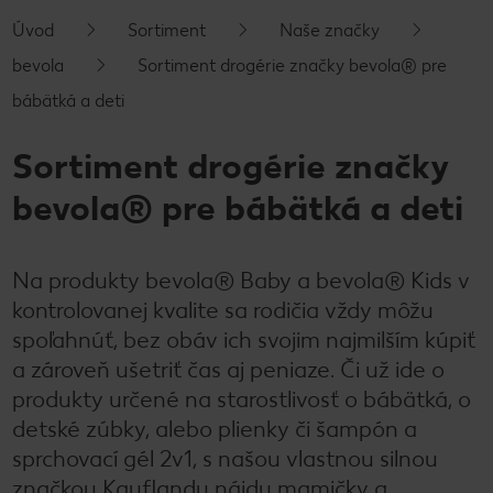
Úvod
Sortiment
Naše značky
bevola
Sortiment drogérie značky bevola® pre
bábätká a deti
Sortiment drogérie značky
bevola® pre bábätká a deti
Na produkty bevola® Baby a bevola® Kids v
kontrolovanej kvalite sa rodičia vždy môžu
spoľahnúť, bez obáv ich svojim najmilším kúpiť
a zároveň ušetriť čas aj peniaze. Či už ide o
produkty určené na starostlivosť o bábätká, o
detské zúbky, alebo plienky či šampón a
sprchovací gél 2v1, s našou vlastnou silnou
značkou Kauflandu nájdu mamičky a