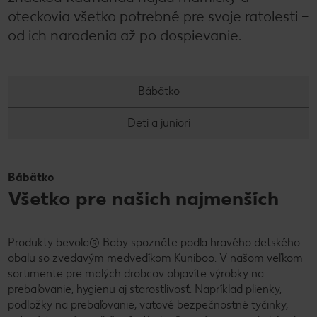
oteckovia všetko potrebné pre svoje ratolesti –
od ich narodenia až po dospievanie.
Bábätko
Deti a juniori
Bábätko
Všetko pre našich najmenších
Produkty bevola® Baby spoznáte podľa hravého detského
obalu so zvedavým medvedíkom Kuniboo. V našom veľkom
sortimente pre malých drobcov objavíte výrobky na
prebaľovanie, hygienu aj starostlivosť. Napríklad plienky,
podložky na prebaľovanie, vatové bezpečnostné tyčinky,