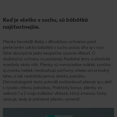
Keď je všetko v suchu, sú bábätká
najšťastnejšie.
Plienky bevola®-Baby s dlhodobou ochranou pred
pretečením udržia bábätká v suchu počas dňa aj v noci.
Silné absorpčné jadro bezpečne uzavrie vlhkosť. O
dodatočnú ochranu sa postarajú flexibilné lemy a elastické
manžety okolo nôh. Plienky sú mimoriadne mäkké, zvnútra
aj zvonku hebké, neobsahujú parfumy, mlieko ani prírodný
latex, a tak nedráždia jemnú detskú pokožku.
Dermatologické testy potvrdili znášanlivosť plienok aj u detí
s vysoko citlivou pokožkou. Praktický bonus: plienky vo
veľkosti 1 a 2 majú indikátor vlhkosti, ktorý zmenou farby
ukazuje, kedy je potrebné plienku vymeniť.