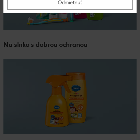
Odmietnuť
Na slnko s dobrou ochranou