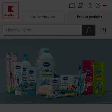
Online trhovisko
Ponuka predajne
Prejsť na
Hlavný obsah
Päta
Vyskakovací bočný panel