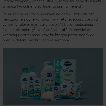
vatové tampóny, vlhčené utierky, šampóny, peny do kúpeľa
a množstvo ďalšieho sortimentu pre najmenších.
Pri našich produktoch určených na detskú starostlivosť
nepoznáme žiadne kompromisy. Preto receptúry všetkých
výrobkov telovej kozmetiky bevola® Baby neobsahujú
1
žiadne mikroplasty
. Nezávislé laboratóriá pravidelne
kontrolujú kvalitu produktov, ku ktorým patria napríklad
plienky, detské mydlá či detské šampóny.