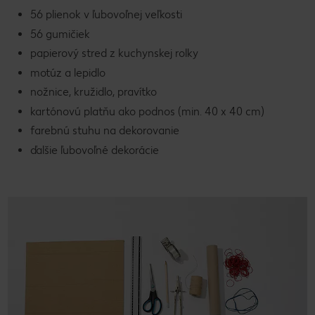
56 plienok v ľubovoľnej veľkosti
56 gumičiek
papierový stred z kuchynskej rolky
motúz a lepidlo
nožnice, kružidlo, pravítko
kartónovú platňu ako podnos (min. 40 x 40 cm)
farebnú stuhu na dekorovanie
ďalšie ľubovoľné dekorácie