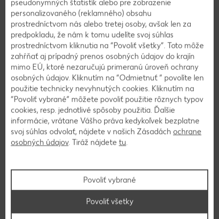
pseudonymných štatistík alebo pre zobrazenie
Správna starostlivosť pre malé
personalizovaného (reklamného) obsahu
aj veľké deti
prostredníctvom nás alebo tretej osoby, avšak len za
predpokladu, že nám k tomu udelíte svoj súhlas
prostredníctvom kliknutia na “Povoliť všetky”. Toto môže
zahŕňať aj prípadný prenos osobných údajov do krajín
S výrobkami bevola®-Kids a -Junior premeníte kúpeľňu na
mimo EÚ, ktoré nezaručujú primeranú úroveň ochrany
obľúbenú detskú oázu. Pretože náš sortiment drogérie a
osobných údajov. Kliknutím na “Odmietnuť ” povolíte len
kozmetiky je ako ušitý na mieru pre potreby vašich detí. S
použitie technicky nevyhnutých cookies. Kliknutím na
typickým detským sortimentom, ku ktorému patrí napríklad
“Povoliť vybrané” môžete povoliť použitie rôznych typov
šampón a gél 2v1 alebo produkty zubnej hygieny, sa
cookies, resp. jednotlivé spôsoby použitia. Ďalšie
každodenná rutina mení na zábavu. Decká tak majú
informácie, vrátane Vášho práva kedykoľvek bezplatne
príležitosť objavovať vždy niečo nové a rodičia môžu bez
svoj súhlas odvolať, nájdete v našich Zásadách
ochrane
obáv siahnuť po kontrolovanej kvalite.
osobných údajov
. Tiráž nájdete
tu
.
Povoliť vybrané
Povoliť všetky