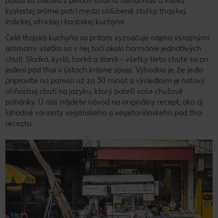
pasta sa získava z plodov stromu tamarindu a vďaka
kyslastej aróme patrí medzi obľúbené zložky thajskej,
indickej, africkej i karibskej kuchyne.
Celá thajská kuchyňa sa pritom vyznačuje najmä výraznými
arómami: všetko sa v nej točí okolo harmónie jednotlivých
chutí. Sladká, kyslá, horká a slaná – všetky tieto chute sa pri
jedení pad thai v ústach krásne spoja. Výhodou je, že jedlo
pripravíte na panvici už za 30 minút a výsledkom je hotový
ohňostroj chutí na jazyku, ktorý poteší vaše chuťové
poháriky. U nás nájdete návod na originálny recept, ako aj
lahodné varianty vegánskeho a vegetariánskeho pad thai
receptu.