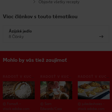
Objavte všetky recepty
Viac článkov s touto tématikou
Ázijské jedlo
8 Články
Mohlo by vás tiež zaujímať
RADOSŤ V KUCHYNI
RADOSŤ V KUCHYNI
RADOSŤ V KUCHYNI
© FomaA –
© Sam
© juliedeshaies -
stock.adobe.com
Edwards/Caia
stock.adobe.com