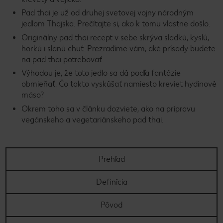
Pad thai je už od druhej svetovej vojny národným
jedlom Thajska. Prečítajte si, ako k tomu vlastne došlo.
Originálny pad thai recept v sebe skrýva sladkú, kyslú,
horkú i slanú chuť. Prezradíme vám, aké prísady budete
na pad thai potrebovať.
Výhodou je, že toto jedlo sa dá podľa fantázie
obmieňať. Čo takto vyskúšať namiesto kreviet hydinové
mäso?
Okrem toho sa v článku dozviete, ako na prípravu
vegánskeho a vegetariánskeho pad thai.
Prehľad
Definícia
Pôvod