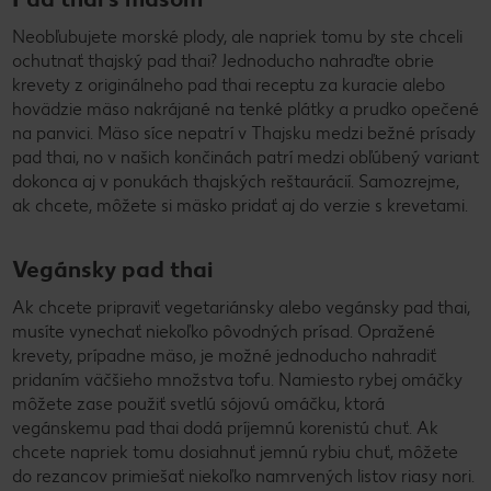
Neobľubujete morské plody, ale napriek tomu by ste chceli
ochutnať thajský pad thai? Jednoducho nahraďte obrie
krevety z originálneho pad thai receptu za kuracie alebo
hovädzie mäso nakrájané na tenké plátky a prudko opečené
na panvici. Mäso síce nepatrí v Thajsku medzi bežné prísady
pad thai, no v našich končinách patrí medzi obľúbený variant
dokonca aj v ponukách thajských reštaurácií. Samozrejme,
ak chcete, môžete si mäsko pridať aj do verzie s krevetami.
Vegánsky pad thai
Ak chcete pripraviť vegetariánsky alebo vegánsky pad thai,
musíte vynechať niekoľko pôvodných prísad. Opražené
krevety, prípadne mäso, je možné jednoducho nahradiť
pridaním väčšieho množstva tofu. Namiesto rybej omáčky
môžete zase použiť svetlú sójovú omáčku, ktorá
vegánskemu pad thai dodá príjemnú korenistú chuť. Ak
chcete napriek tomu dosiahnuť jemnú rybiu chuť, môžete
do rezancov primiešať niekoľko namrvených listov riasy nori.