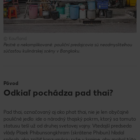
© Kaufland
Pestré a nekomplikované: pouliční predajcovia sú neodmysliteľnou
súčasťou kulinárskej scény v Bangkoku.
Pôvod
Odkiaľ pochádza pad thai?
Pad thai, označovaný aj ako phat thai, nie je len obyčajné
pouličné jedlo: ide o národný thajský pokrm, ktorý sa tomuto
statusu teší už od druhej svetovej vojny. Vtedajší predseda
vlády Plaek Phibunsongkhram (skrátene Phibun) hľadal
spôsob, ako znížiť konzumáciu ryže v krajine, aby mohol túto