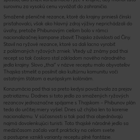
surovinu za vysokú cenu vyvážať do zahraničia.
Smažené pšeničné rezance, ktoré do krajiny priniesli čínski
prisťahovalci, však ako hlavný zdroj výživy neprichádzali do
úvahy, pretože Phibunovým cieľom bolo v rámci
nacionalizačnej kampane zbaviť Thajsko závislosti od Číny.
Stavil na ryžové rezance, ktoré sa dali lacno vyrobiť
z polámaných ryžových zrniek. Vtedy už známy pad thai
recept sa tak čoskoro stal základom nového národného
jedla krajiny. Slovo „thai“ v názve receptu malo obyvateľov
Thajska stmeliť a posilniť ako kultúrnu komunitu voči
ostatným štátom a európskym kolóniám.
Konzumácia pad thai sa preto kedysi považovala za prejav
patriotizmu. Dodnes si toto jedlo zo smažených ryžových
rezancov jednoznačne spájame s Thajskom – Phibunov plán
teda do určitej miery vyšiel. Dnes už chýba len to korenie
nacionalizmu. V súčasnosti si tak pad thai objednávajú
najmä dovolenkujúci turisti. Toto thajské národné jedlo sa
medzičasom začalo variť prakticky na celom svete
a postupne vznikli varianty receptu plné fantázie.