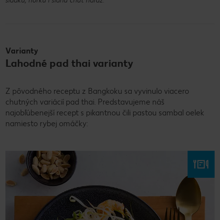
sladkú, horkú i slanú chuť naraz.
Varianty
Lahodné pad thai varianty
Z pôvodného receptu z Bangkoku sa vyvinulo viacero
chutných variácií pad thai. Predstavujeme náš
najobľúbenejší recept s pikantnou čili pastou sambal oelek
namiesto rybej omáčky: