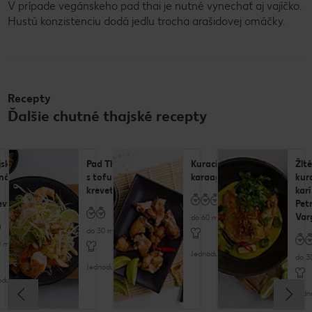
V prípade vegánskeho pad thai je nutné vynechať aj vajíčko.
Hustú konzistenciu dodá jedlu trocha arašidovej omáčky.
Recepty
Ďalšie chutné thajské recepty
jská
Pad Thai
Kuracie
Žlté
ená
s tofu a
karaage
kur
krevetami
karí
evka
Pet
Var
do 60 minút
do 30 minút
 minút
Jednoduché
do 3
Jednoduché
oduché
Jedn