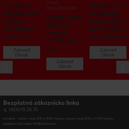
Image –
Populárna
Cloud bread:
stock.adobe.com
tapioka: bezl
nadýchaný
Nezabudnut
epková,
nízkosachari
eľný Deň
všestranná
dový chlieb si
matiek?
a chutná
vás podmaní
Prinášame
tipy.
Zobraziť
Zobraziť
článok
článok
Zobraziť
článok
Bezplatná zákaznícka linka
0800/15 28 35
pondelok - piatok medzi 8:00 a 18:00 hodinou, sobota medzi 8:00 a 17:00 hodinou,
bezplatná linka alebo info@kaufland.sk