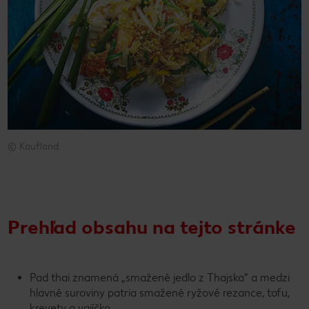
© Kaufland
© Kaufland
Prehľad obsahu na tejto stránke
Pad thai znamená „smažené jedlo z Thajska“ a medzi
hlavné suroviny patria smažené ryžové rezance, tofu,
krevety a vajíčko.