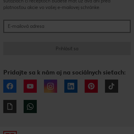
súťažiach či receptoch budete mať už dva dni pred
platnosťou akcie vo vašej e-mailovej schránke.
E-mailová adresa
Prihlásiť sa
Pridajte sa k nám aj na sociálnych sieťach:
Facebook
YouTube
Instagram
LinkedIn
Pinterest
Tiktok
Giphy
WhatsApp