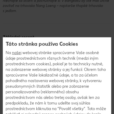
Nechajte sa očariť a pochutnajte si: v Bangkoku by ste mali určite
zavítať na trhovisko Nang Loeng – najstaršie thajské trhovisko
s jedlom.
Základný recept
Originálny pad thai recept
Táto stránka používa Cookies
Na
našej
webovej stránke spracúvame Vaše osobné
údaje prostredníctvom rôznych techník (medzi iným
Krok 1:
Najprv naložte sušené ryžové rezance podľa návodu
prostredníctvom cookies), pokiaľ je to technicky nutné,
na obale do misy s teplou vodou. Keď zmäknú a začnú byť
na zobrazenie webovej stránky a jej funkcií. Okrem toho
ohybné, zlejte ich cez sitko a odložte ich zatiaľ nabok.
spracúvame Vaše lokalizačné údaje, a to za účelom
Krok 2:
Kým sú rezance namočené vo vode, pripravte si
pohodlného nastavenia webovej stránky, k vytvoreniu
ostatné prísady: predvarené krevety omyte a osušte, tofu
pseudonymných štatistík alebo pre zobrazenie
nakrájajte na kocky a nakladanú reďkovku nakrájajte
personalizovaného (reklamného) obsahu
nadrobno. Klíčky mungo fazule omyte a nechajte odkvapkať
prostredníctvom nás alebo tretej osoby, avšak len za
cez sitko. Jarnú cibuľku opláchnite studenou vodou, osušte
predpokladu, že nám k tomu udelíte svoj súhlas
a nakrájajte na kúsky veľké 2 – 3 cm. Limetku opláchnite
prostredníctvom kliknutia na “Povoliť všetky”. Toto môže
horúcou vodou, osušte a nakrájajte na štvrtiny. Pražené