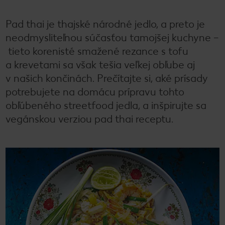
Pad thai je thajské národné jedlo, a preto je
neodmysliteľnou súčasťou tamojšej kuchyne –
tieto korenisté smažené rezance s tofu
a krevetami sa však tešia veľkej obľube aj
v našich končinách. Prečítajte si, aké prísady
potrebujete na domácu prípravu tohto
obľúbeného streetfood jedla, a inšpirujte sa
vegánskou verziou pad thai receptu.