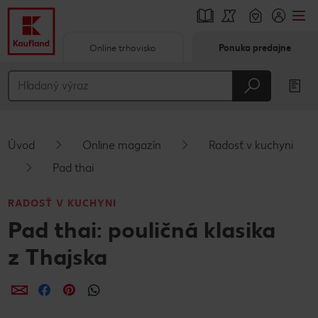
Online trhovisko
Ponuka predajne
Prejsť na
Hlavný obsah
Päta
Úvod
Online magazín
Radosť v kuchyni
Vyskakovací bočný panel
Pad thai
RADOSŤ V KUCHYNI
Pad thai: pouličná klasika
z Thajska
Zdieľať
Zdieľať
Zdieľať