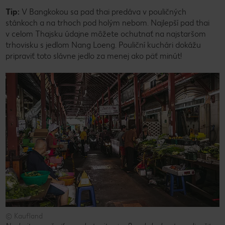
Tip:
V Bangkokou sa pad thai predáva v pouličných
stánkoch a na trhoch pod holým nebom. Najlepší pad thai
v celom Thajsku údajne môžete ochutnať na najstaršom
trhovisku s jedlom Nang Loeng. Pouliční kuchári dokážu
pripraviť toto slávne jedlo za menej ako päť minút!
© Kaufland