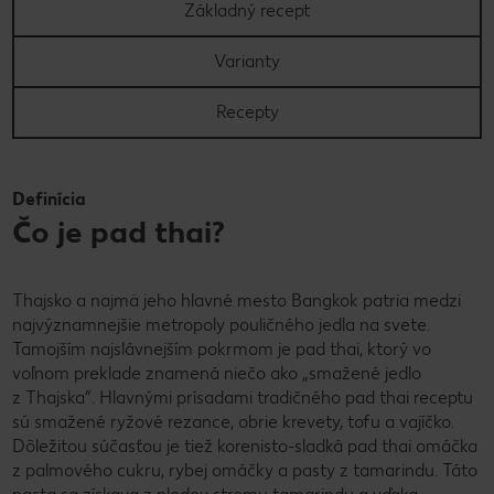
Základný recept
Varianty
Recepty
Definícia
Čo je pad thai?
Thajsko a najmä jeho hlavné mesto Bangkok patria medzi
najvýznamnejšie metropoly pouličného jedla na svete.
Tamojším najslávnejším pokrmom je pad thai, ktorý vo
voľnom preklade znamená niečo ako „smažené jedlo
z Thajska“. Hlavnými prísadami tradičného pad thai receptu
sú smažené ryžové rezance, obrie krevety, tofu a vajíčko.
Dôležitou súčasťou je tiež korenisto-sladká pad thai omáčka
z palmového cukru, rybej omáčky a pasty z tamarindu. Táto