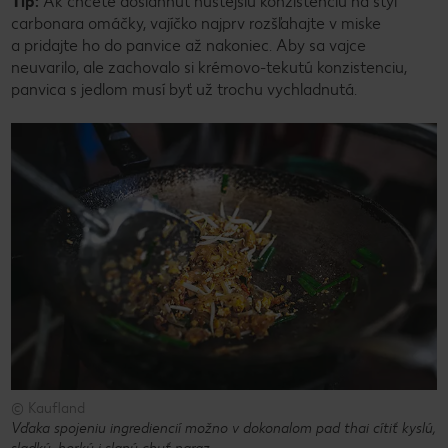
Tip:
Ak chcete dosiahnuť hustejšiu konzistenciu na štýl
carbonara omáčky, vajíčko najprv rozšľahajte v miske
a pridajte ho do panvice až nakoniec. Aby sa vajce
neuvarilo, ale zachovalo si krémovo-tekutú konzistenciu,
panvica s jedlom musí byť už trochu vychladnutá.
© Kaufland
Vďaka spojeniu ingrediencií možno v dokonalom pad thai cítiť kyslú,