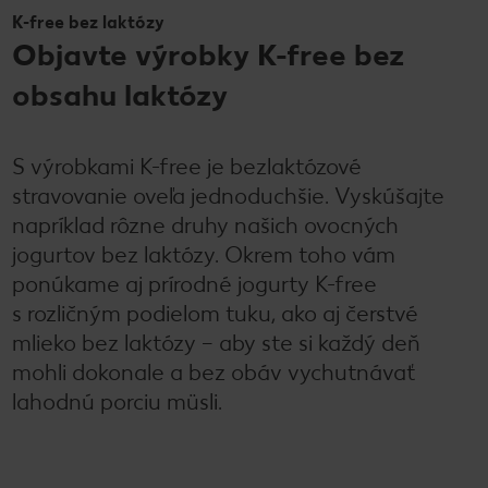
K-free bez laktózy
Objavte výrobky K-free bez
obsahu laktózy
S výrobkami K-free je bezlaktózové
stravovanie oveľa jednoduchšie. Vyskúšajte
napríklad rôzne druhy našich ovocných
jogurtov bez laktózy. Okrem toho vám
ponúkame aj prírodné jogurty K-free
s rozličným podielom tuku, ako aj čerstvé
mlieko bez laktózy – aby ste si každý deň
mohli dokonale a bez obáv vychutnávať
lahodnú porciu müsli.