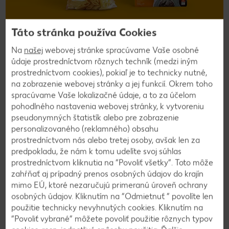
Táto stránka používa Cookies
Chutnému stravovaniu s
Na
našej
webovej stránke spracúvame Vaše osobné
výrobkami K-free bez gluténu
údaje prostredníctvom rôznych techník (medzi iným
prostredníctvom cookies), pokiaľ je to technicky nutné,
už nič nestojí v ceste
na zobrazenie webovej stránky a jej funkcií. Okrem toho
spracúvame Vaše lokalizačné údaje, a to za účelom
Pozrieť ponuku
pohodlného nastavenia webovej stránky, k vytvoreniu
pseudonymných štatistík alebo pre zobrazenie
personalizovaného (reklamného) obsahu
K-free bez gluténu
prostredníctvom nás alebo tretej osoby, avšak len za
Objavte výrobky K-free bez
predpokladu, že nám k tomu udelíte svoj súhlas
prostredníctvom kliknutia na “Povoliť všetky”. Toto môže
obsahu gluténu
zahŕňať aj prípadný prenos osobných údajov do krajín
mimo EÚ, ktoré nezaručujú primeranú úroveň ochrany
osobných údajov. Kliknutím na “Odmietnuť ” povolíte len
Bezgluténové stravovanie? Žiaden problém
použitie technicky nevyhnutých cookies. Kliknutím na
s našou novou značkou K-free plnou skvelých
“Povoliť vybrané” môžete povoliť použitie rôznych typov