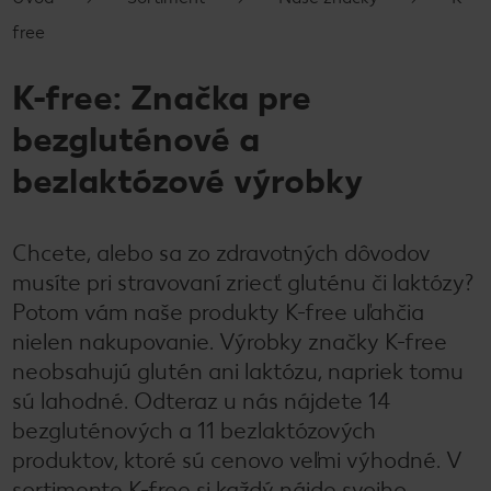
free
K-free: Značka pre
bezgluténové a
bezlaktózové výrobky
Chcete, alebo sa zo zdravotných dôvodov
musíte pri stravovaní zriecť gluténu či laktózy?
Potom vám naše produkty K-free uľahčia
nielen nakupovanie. Výrobky značky K-free
neobsahujú glutén ani laktózu, napriek tomu
sú lahodné. Odteraz u nás nájdete 14
bezgluténových a 11 bezlaktózových
produktov, ktoré sú cenovo veľmi výhodné. V
sortimente K-free si každý nájde svojho