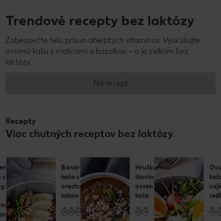
Trendové recepty bez laktózy
Zabezpečte telu prísun dôležitých vitamínov. Vyskúšajte
ovsenú kašu s malinami a bazalkou – a je celkom bez
laktózy.
Na recept
Recepty
Viac chutných receptov bez laktózy
ená
Banánová
Hruškovo-
Ovs
 s
kaša s
škoricová
kaš
gom,
orechmi a
ovsená
vaj
kakaom
kaša
reď
osovými
ami