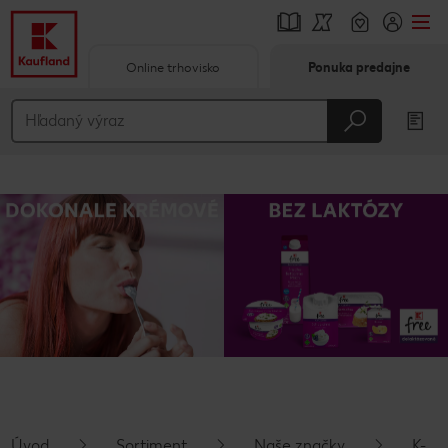
Online trhovisko
Ponuka predajne
Prejsť na
Hlavný obsah
Päta
Vyskakovací bočný panel
Úvod
Sortiment
Naše značky
K-