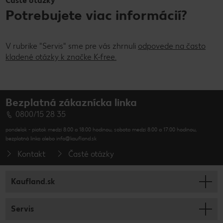
Časté otázky
Potrebujete viac informácií?
V rubrike "Servis" sme pre vás zhrnuli
odpovede na často
kladené otázky k značke K-free.
Bezplatná zákaznícka linka
0800/15 28 35
pondelok - piatok medzi 8:00 a 18:00 hodinou, sobota medzi 8:00 a 17:00 hodinou,
bezplatná linka alebo info@kaufland.sk
Kontakt
Časté otázky
Kaufland.sk
Servis