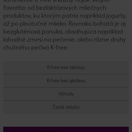
favorita: od bezlaktózových mliečnych
produktov, ku ktorým patria napríklad jogurty,
až po plnotučné mlieko. Rovnako bohatá je aj
bezgluténová ponuka, obsahujúca napríklad
lahodné zmesi na pečenie, alebo rôzne druhy
chutného pečiva K-free.
K-free bez laktózy
K-free bez gluténu
Výhody
Časté otázky