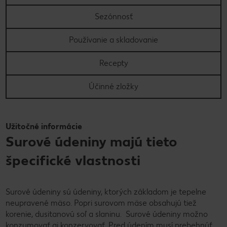
Sezónnosť
Používanie a skladovanie
Recepty
Účinné zložky
Užitočné informácie
Surové údeniny majú tieto
špecifické vlastnosti
Surové údeniny sú údeniny, ktorých základom je tepelne
neupravené mäso. Popri surovom mäse obsahujú tiež
korenie, dusitanovú soľ a slaninu. Surové údeniny možno
konzumovať aj konzervovať. Pred údením musí prebehnúť