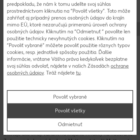
Jedným z najznámejších a najobľúbenejších druhov surových
predpokladu, že nám k tomu udelíte svoj súhlas
údenín je saláma. Obsahuje bravčové mäso a ďalšie druhy,
prostredníctvom kliknutia na “Povoliť všetky”. Toto môže
napr. hovädzinu. Jej červená farba pochádza zo solenia
zahŕňať aj prípadný prenos osobných údajov do krajín
dusitanovou soľou. Pod pojmom trvanlivé údeniny sa zas
mimo EÚ, ktoré nezaručujú primeranú úroveň ochrany
rozumejú tie druhy surových údenín, ktoré sú konzervované
osobných údajov. Kliknutím na “Odmietnuť ” povolíte len
údením, sušením na vzduchu a pomocou baktérií mliečneho
použitie technicky nevyhnutých cookies. Kliknutím na
kvasenia. Typickým znakom trvanlivých údenín je to, že ich
“Povoliť vybrané” môžete povoliť použitie rôznych typov
možno uchovávať bez chladenia a sú vhodné na
cookies, resp. jednotlivé spôsoby použitia. Ďalšie
konzumáciu za surova. Typickými trvanlivými údeninami sú:
informácie, vrátane Vášho práva kedykoľvek bezplatne
svoj súhlas odvolať, nájdete v našich Zásadách
ochrane
kabanos
osobných údajov
. Tiráž nájdete
tu
.
plockwurst
cervelat
sušená saláma
Povoliť vybrané
ahle wurst
landjäger
Povoliť všetky
Odmietnuť
Klobása Mettwurst sa skladá z hovädziny a bravčoviny.
Existuje ako tvrdý variant na krájanie i mäkký na natieranie.