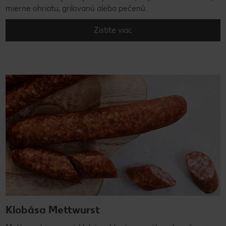
mierne ohriatu, grilovanú alebo pečenú.
Zistite viac
Klobása Mettwurst