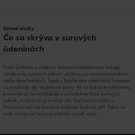
Účinné zložky
Čo sa skrýva v surových
údeninách
Kvôli rýchlemu a stálemu skvaseniu klobásoviny siahajú
výrobcovia surových údenín väčšinou po monosacharidoch
alebo disacharidoch. Spolu s baktériami mliečneho kvasenia
sa používajú ako doplnkové živiny. Ak sa baktérie mliečneho
kvasenia už nenachádzajú v prirodzenej flóre surových
údenín, možno ich primiešať ako štartovaciu kultúru.
Pomocou nich sa dosiahne zníženie hodnoty pH. Takto sa
zníži schopnosť surovej údeniny viazať vodu.