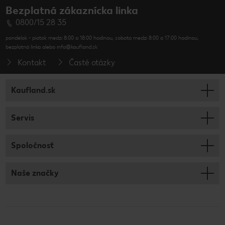
Bezplatná zákaznícka linka
0800/15 28 35
pondelok - piatok medzi 8:00 a 18:00 hodinou, sobota medzi 8:00 a 17:00 hodinou,
bezplatná linka alebo info@kaufland.sk
Kontakt
Časté otázky
Kaufland.sk
Servis
Spoločnosť
Naše značky