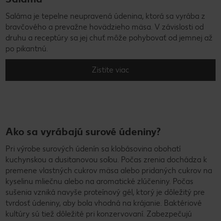
Saláma je tepelne neupravená údenina, ktorá sa vyrába z
bravčového a prevažne hovädzieho mäsa. V závislosti od
druhu a receptúry sa jej chuť môže pohybovať od jemnej až
po pikantnú.
Zistite viac
Ako sa vyrábajú surové údeniny?
Pri výrobe surových údenín sa klobásovina obohatí
kuchynskou a dusitanovou soľou. Počas zrenia dochádza k
premene vlastných cukrov mäsa alebo pridaných cukrov na
kyselinu mliečnu alebo na aromatické zlúčeniny. Počas
sušenia vzniká navyše proteínový gél, ktorý je dôležitý pre
tvrdosť údeniny, aby bola vhodná na krájanie. Baktériové
kultúry sú tiež dôležité pri konzervovaní. Zabezpečujú