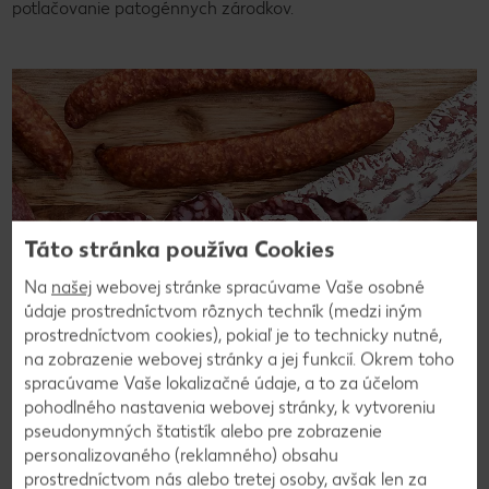
potlačovanie patogénnych zárodkov.
Táto stránka používa Cookies
Na
našej
webovej stránke spracúvame Vaše osobné
údaje prostredníctvom rôznych techník (medzi iným
prostredníctvom cookies), pokiaľ je to technicky nutné,
na zobrazenie webovej stránky a jej funkcií. Okrem toho
spracúvame Vaše lokalizačné údaje, a to za účelom
pohodlného nastavenia webovej stránky, k vytvoreniu
pseudonymných štatistík alebo pre zobrazenie
Aké druhy surových údenín existujú?
personalizovaného (reklamného) obsahu
prostredníctvom nás alebo tretej osoby, avšak len za