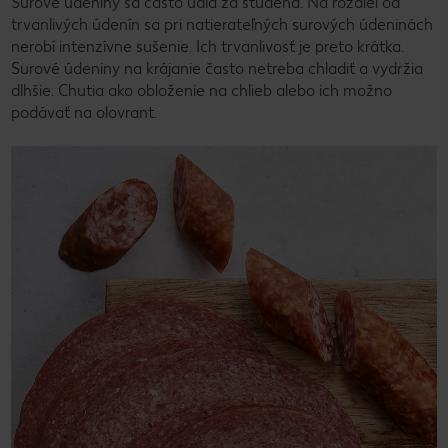
Surové údeniny sa často údia za studena. Na rozdiel od
trvanlivých údenín sa pri natierateľných surových údeninách
nerobí intenzívne sušenie. Ich trvanlivosť je preto krátka.
Surové údeniny na krájanie často netreba chladiť a vydržia
dlhšie. Chutia ako obloženie na chlieb alebo ich možno
podávať na olovrant.