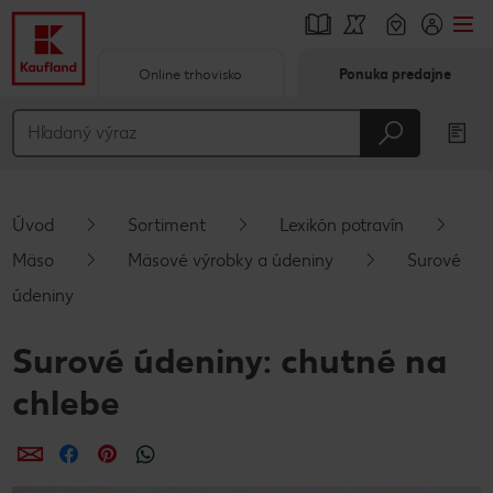
Online trhovisko
Ponuka predajne
Prejsť na
Hlavný obsah
Päta
Úvod
Sortiment
Lexikón potravín
Vyskakovací bočný panel
Mäso
Mäsové výrobky a údeniny
Surové
údeniny
Surové údeniny: chutné na
chlebe
Zdieľať
Zdieľať
Zdieľať