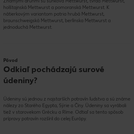
Známymi druhmi sú šunková Mettwurst, tvrdá Mettwurst,
holštajnská Mettwurst a pomoranská Mettwurst. K
nátierkovým variantom patria hrubá Mettwurst,
braunschweigská Mettwurst, berlínska Mettwurst a
jednoduchá Mettwurst.
Pôvod
Odkiaľ pochádzajú surové
údeniny?
Údeniny sú jednou z najstarších potravín ľudstva a sú známe
nálezy zo Starého Egypta, Sýrie a Číny. Údeniny sa vyrábali
tiež v starovekom Grécku a Ríme. Odtiaľ sa tento spôsob
prípravy potravín rozšíril do celej Európy.