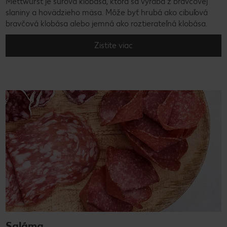
Mettwurst je surová klobása, ktorá sa vyrába z bravčovej
slaniny a hovädzieho mäsa. Môže byť hrubá ako cibuľová
bravčová klobása alebo jemná ako roztierateľná klobása.
Zistite viac
Saláma