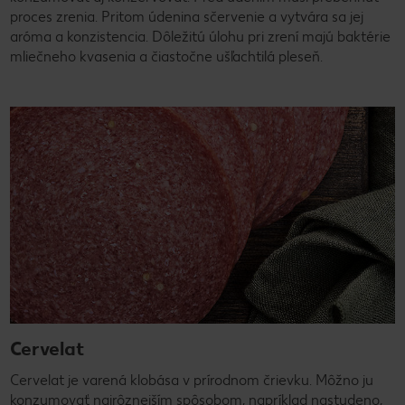
proces zrenia. Pritom údenina sčervenie a vytvára sa jej
aróma a konzistencia. Dôležitú úlohu pri zrení majú baktérie
mliečneho kvasenia a čiastočne ušľachtilá pleseň.
Cervelat
Cervelat je varená klobása v prírodnom črievku. Môžno ju
konzumovať najrôznejším spôsobom, napríklad nastudeno,