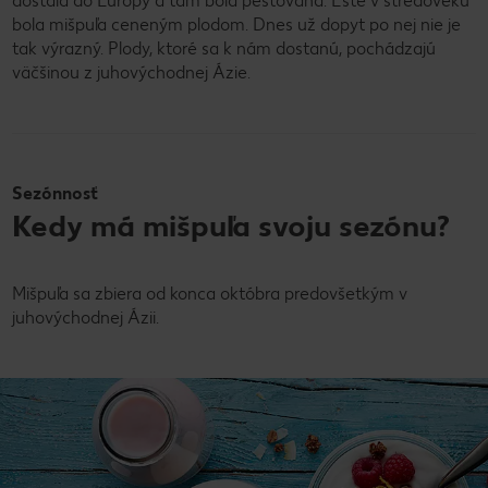
dostala do Európy a tam bola pestovaná. Ešte v stredoveku
bola mišpuľa ceneným plodom. Dnes už dopyt po nej nie je
tak výrazný. Plody, ktoré sa k nám dostanú, pochádzajú
väčšinou z juhovýchodnej Ázie.
Sezónnosť
Kedy má mišpuľa svoju sezónu?
Mišpuľa sa zbiera od konca októbra predovšetkým v
juhovýchodnej Ázii.