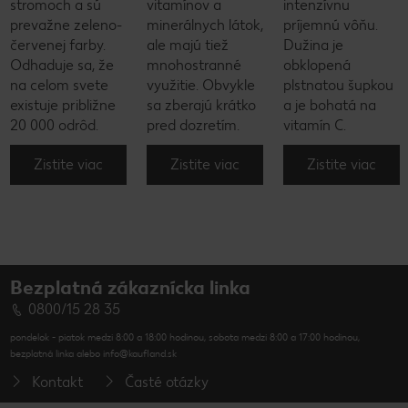
stromoch a sú
vitamínov a
intenzívnu
prevažne zeleno-
minerálnych látok,
príjemnú vôňu.
červenej farby.
ale majú tiež
Dužina je
Odhaduje sa, že
mnohostranné
obklopená
na celom svete
využitie. Obvykle
plstnatou šupkou
existuje približne
sa zberajú krátko
a je bohatá na
20 000 odrôd.
pred dozretím.
vitamín C.
Zistite viac
Zistite viac
Zistite viac
Bezplatná zákaznícka linka
0800/15 28 35
pondelok - piatok medzi 8:00 a 18:00 hodinou, sobota medzi 8:00 a 17:00 hodinou,
bezplatná linka alebo info@kaufland.sk
Kontakt
Časté otázky