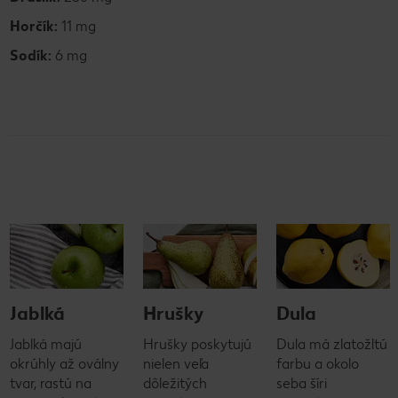
Horčík:
11 mg
Sodík:
6 mg
Jablká
Hrušky
Dula
Jablká majú
Hrušky poskytujú
Dula má zlatožltú
okrúhly až oválny
nielen veľa
farbu a okolo
tvar, rastú na
dôležitých
seba šíri