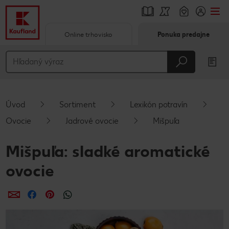
Online trhovisko
Ponuka predajne
Prejsť na
Hlavný obsah
Päta
Úvod
Sortiment
Lexikón potravín
Vyskakovací bočný panel
Ovocie
Jadrové ovocie
Mišpuľa
Mišpuľa: sladké aromatické
ovocie
Zdieľať
Zdieľať
Zdieľať