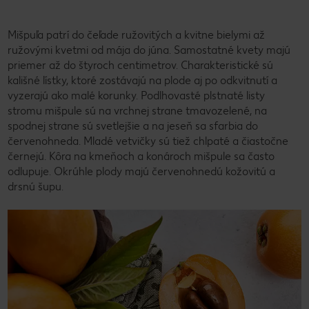
Mišpuľa patrí do čeľade ružovitých a kvitne bielymi až
ružovými kvetmi od mája do júna. Samostatné kvety majú
priemer až do štyroch centimetrov. Charakteristické sú
kališné lístky, ktoré zostávajú na plode aj po odkvitnutí a
vyzerajú ako malé korunky. Podlhovasté plstnaté listy
stromu mišpule sú na vrchnej strane tmavozelené, na
spodnej strane sú svetlejšie a na jeseň sa sfarbia do
červenohneda. Mladé vetvičky sú tiež chlpaté a čiastočne
černejú. Kôra na kmeňoch a konároch mišpule sa často
odlupuje. Okrúhle plody majú červenohnedú kožovitú a
drsnú šupu.