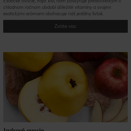
Exotické ovocie, napr. kivi, nám poskytuje predovšetkým v
chladnom ročnom období dôležité vitamíny a svojimi
exotickými arómami obohacuje náš jedálny lístok.
Zistite viac
Jadrové ovocie