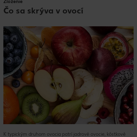
Zloženie
Čo sa skrýva v ovocí
K typickým druhom ovocia patrí jadrové ovocie, kôstkové