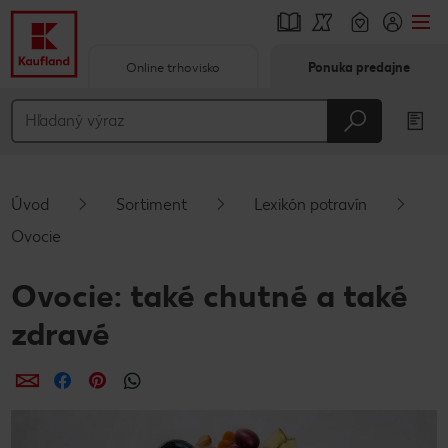
Online trhovisko
Ponuka predajne
Prejsť na
Hlavný obsah
Päta
Úvod
Sortiment
Lexikón potravín
Vyskakovací bočný panel
Ovocie
Ovocie: také chutné a také
zdravé
Zdieľať
Zdieľať
Zdieľať