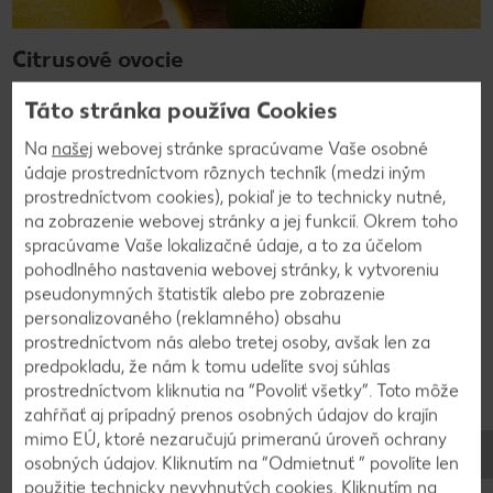
Citrusové ovocie
Citrusové ovocie obsahuje veľa vitamínu C a v zimnom
Táto stránka používa Cookies
období dokáže posilniť imunitu. Citrusy chutia sviežo a
kyslasto a ich využitie je rôznorodé.
Na
našej
webovej stránke spracúvame Vaše osobné
údaje prostredníctvom rôznych techník (medzi iným
Zistite viac
prostredníctvom cookies), pokiaľ je to technicky nutné,
na zobrazenie webovej stránky a jej funkcií. Okrem toho
spracúvame Vaše lokalizačné údaje, a to za účelom
pohodlného nastavenia webovej stránky, k vytvoreniu
pseudonymných štatistík alebo pre zobrazenie
personalizovaného (reklamného) obsahu
prostredníctvom nás alebo tretej osoby, avšak len za
predpokladu, že nám k tomu udelíte svoj súhlas
prostredníctvom kliknutia na “Povoliť všetky”. Toto môže
zahŕňať aj prípadný prenos osobných údajov do krajín
mimo EÚ, ktoré nezaručujú primeranú úroveň ochrany
osobných údajov. Kliknutím na “Odmietnuť ” povolíte len
použitie technicky nevyhnutých cookies. Kliknutím na