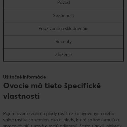
Pôvod
Sezónnosť
Používanie a skladovanie
Recepty
Zloženie
Užitočné informácie
Ovocie má tieto špecifické
vlastnosti
Pojem ovocie zahŕňa plody rastlín z kultivovaných alebo
voľne rastúcich semien, ako aj plody, ktoré sa konzumujú a
spracovávajú surové a majú príjemnú, často sladkú, niekedy