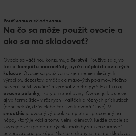
Používanie a skladovanie
Na čo sa môže použiť ovocie a
ako sa má skladovať?
Ovocie sa väčšinou konzumuje
čerstvé
. Používa sa aj vo
forme
kompótu
,
marmelády
,
pyré
a
náplní do ovocných
koláčov
. Ovocie sa používa na zjemnenie mliečnych
výrobkov, dezertov, omáčok a mäsových pokrmov. Možno
ho variť, sušiť, zavárať a vyrábať z neho pyré. Existujú aj
ovocné pálenky
, likéry a iné liehoviny. Ovocie je k dispozícii
aj vo forme štiav v rôznych kvalitách a rôznych príchutiach
(napr. nektár, džús alebo čerstvá lisovaná šťava). V
smoothie
je ovocný výrobok kompletne spracovaný na
nápoj, ktorý je vďaka tomu veľmi krémový. Keďže ovocie sa
zvyčajne kazí pomerne rýchlo, malo by sa skonzumovať
bezprostredne po kúpe. Niektoré druhy je možné skladovať