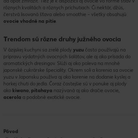
dá opäť zmraziť. Tiež je k dispozícii aj ovocie vo forme štiav v
rôznych kvalitách a rôznych príchutiach. Či nektár, džús,
čerstvá lisovaná šťava alebo smoothie – všetky obsahujú
ovocie vhodné na pitie
.
Trendom sú rôzne druhy južného ovocia
V ázijskej kuchyni sa zrelé plody
yuzu
často používajú na
prípravu výdatných ovocných šalátov, ale aj ako prísada do
aromatických dresingov. Slúži aj ako poleva na mnohé
japonské cukrárske špeciality. Okrem soli a korenia sa ovocie
yuzu v Japonsku používa aj ako korenie na dodanie kyslej a
horkej chuti do jedla. Čoraz častejšie sú v ponuke aj plody
ako
kiwano
,
pitahaya
nazývaná aj ako dračie ovocie,
acerola
a podobné exotické ovocie.
Pôvod