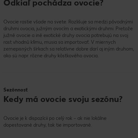
Odkiaľ pochádza ovocie?
Ovocie rastie všade na svete. Rozlišuje sa medzi pôvodnými
druhmi ovocia, južným ovocím a exotickými druhmi. Pretože
južné ovocie a iné exotické druhy ovocia potrebujú na svoj
rast vhodnú klímu, musia sa importovať. V miernych
zemepisných šírkach sa relatívne dobre darí aj iným druhom,
ako sú napr. rôzne druhy kôstkového ovocia.
Sezónnosť
Kedy má ovocie svoju sezónu?
Ovocie je k dispozícii po celý rok – ak nie lokálne
dopestované druhy, tak tie importované.