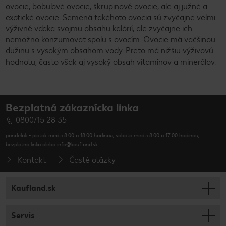
ovocie, bobuľové ovocie, škrupinové ovocie, ale aj južné a
exotické ovocie. Semená takéhoto ovocia sú zvyčajne veľmi
výživné vďaka svojmu obsahu kalórií, ale zvyčajne ich
nemožno konzumovať spolu s ovocím. Ovocie má väčšinou
dužinu s vysokým obsahom vody. Preto má nižšiu výživovú
hodnotu, často však aj vysoký obsah vitamínov a minerálov.
Bezplatná zákaznícka linka
0800/15 28 35
pondelok - piatok medzi 8:00 a 18:00 hodinou, sobota medzi 8:00 a 17:00 hodinou,
bezplatná linka alebo info@kaufland.sk
Kontakt
Časté otázky
Kaufland.sk
Servis