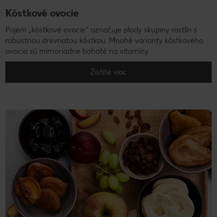
Kôstkové ovocie
Pojem „kôstkové ovocie“ označuje plody skupiny rastlín s
robustnou drevnatou kôstkou. Mnohé varianty kôstkového
ovocia sú mimoriadne bohaté na vitamíny.
Zistite viac