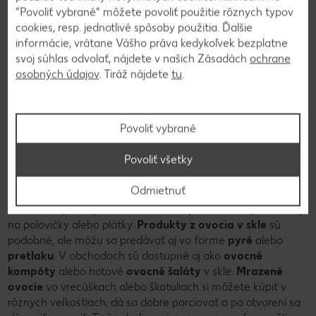
“Povoliť vybrané” môžete povoliť použitie rôznych typov
cookies, resp. jednotlivé spôsoby použitia. Ďalšie
informácie, vrátane Vášho práva kedykoľvek bezplatne
svoj súhlas odvolať, nájdete v našich Zásadách
ochrane
osobných údajov
. Tiráž nájdete
tu
.
Povoliť vybrané
Povoliť všetky
Zdravá rozmanitosť produktov z ovocia
Odmietnuť
Ovocie je k dispozícii v čerstvom stave aj v plechovkách –
väčšinou s pridaným cukrom a nakrájané na kocky, občas aj
na polovičky alebo plátky.
Produkty z ovocia v skle
sú
podobné, ale môžu sa predávať aj vo forme
pyré
alebo
pretlaku
. V obchodoch sú dostupné aj ako
ovocné
kompóty
alebo hotové
ovocné šaláty
v skle.
Mrazené
ovocie
vo vrecúškach alebo škatuliach si môžete kúpiť v
rôznych veľkostiach, dá sa dobre porciovať a po otvorení sa