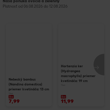
Naša ponuka ovocia a zeleniny
Platnosť od 06.08.2026 do 12.08.2026
Hortenzia ker
(Hydrangea
macrophylla) priemer
Nebeský bambus
kvetináča: 19 cm
(Nandina domestica)
1 kus
priemer kvetináča: 13 cm
1 kus
iba
iba
7,99
11,99