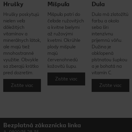
Hrušky
Mišpuľa
Dula
Hrušky poskytujú
Mišpuľa patrí do
Dula má zlatožltú
nielen veľa
čeľade ružovitých
farbu a okolo
dôležitých
a kvitne bielymi
seba šíri
vitamínov a
až ružovými
intenzívnu
minerálnych látok,
kvetmi. Okrúhle
príjemnú vôňu.
ale majú tiež
plody mišpule
Dužina je
mnohostranné
majú
obklopená
využitie. Obvykle
červenohnedú
plstnatou šupkou
sa zberajú krátko
kožovitú šupu.
a je bohatá na
pred dozretím.
vitamín C.
Zistite viac
Zistite viac
Zistite viac
Bezplatná zákaznícka linka