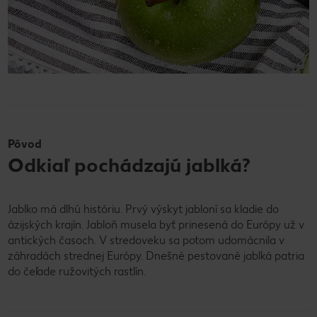
Pôvod
Odkiaľ pochádzajú jablká?
Jablko má dlhú históriu. Prvý výskyt jabloní sa kladie do
ázijských krajín. Jabloň musela byť prinesená do Európy už v
antických časoch. V stredoveku sa potom udomácnila v
záhradách strednej Európy. Dnešné pestované jablká patria
do čeľade ružovitých rastlín.