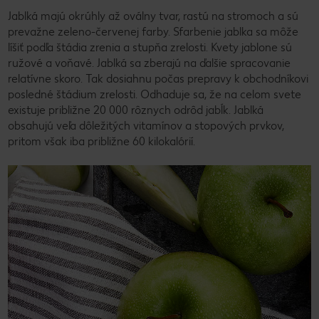
Jablká majú okrúhly až oválny tvar, rastú na stromoch a sú
prevažne zeleno-červenej farby. Sfarbenie jablka sa môže
líšiť podľa štádia zrenia a stupňa zrelosti. Kvety jablone sú
ružové a voňavé. Jablká sa zberajú na ďalšie spracovanie
relatívne skoro. Tak dosiahnu počas prepravy k obchodníkovi
posledné štádium zrelosti. Odhaduje sa, že na celom svete
existuje približne 20 000 rôznych odrôd jabĺk. Jablká
obsahujú veľa dôležitých vitamínov a stopových prvkov,
pritom však iba približne 60 kilokalórií.