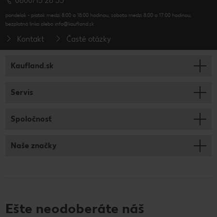
0800/15 28 35
pondelok - piatok medzi 8:00 a 18:00 hodinou, sobota medzi 8:00 a 17:00 hodinou,
bezplatná linka alebo info@kaufland.sk
Kontakt
Časté otázky
Kaufland.sk
Servis
Spoločnosť
Naše značky
Ešte neodoberáte náš