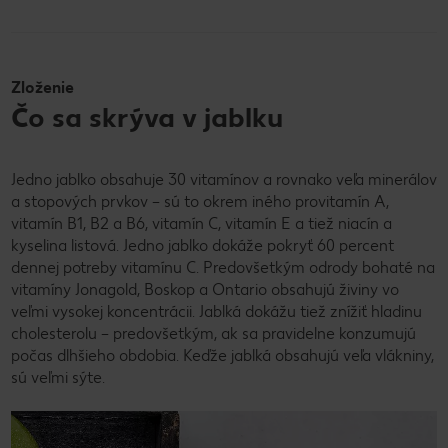
Zloženie
Čo sa skrýva v jablku
Jedno jablko obsahuje 30 vitamínov a rovnako veľa minerálov
a stopových prvkov – sú to okrem iného provitamín A,
vitamín B1, B2 a B6, vitamín C, vitamín E a tiež niacín a
kyselina listová. Jedno jablko dokáže pokryť 60 percent
dennej potreby vitamínu C. Predovšetkým odrody bohaté na
vitamíny Jonagold, Boskop a Ontario obsahujú živiny vo
veľmi vysokej koncentrácii. Jablká dokážu tiež znížiť hladinu
cholesterolu – predovšetkým, ak sa pravidelne konzumujú
počas dlhšieho obdobia. Keďže jablká obsahujú veľa vlákniny,
sú veľmi sýte.