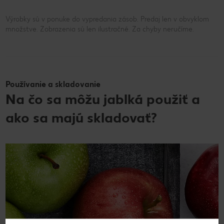
Výrobky sú v ponuke do vypredania zásob. Predaj len v obvyklom
množstve. Zobrazenia sú len ilustračné. Za chyby neručíme.
Používanie a skladovanie
Na čo sa môžu jablká použiť a
ako sa majú skladovať?