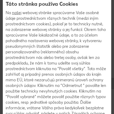
Táto stránka používa Cookies
Na
našej
webovej stránke spracúvame Vaše osobné
údaje prostredníctvom rôznych techník (medzi iným
prostredníctvom cookies), pokiaľ je to technicky nutné,
na zobrazenie webovej stránky a jej funkcií. Okrem toho
spracúvame Vaše lokalizačné údaje, a to za účelom
pohodlného nastavenia webovej stránky, k vytvoreniu
pseudonymných štatistík alebo pre zobrazenie
Ako ovocie na občerstvenie medzi jedlami alebo na koláč –
personalizovaného (reklamného) obsahu
jablko má veľa možností použitia. Jablká sú veľmi obľúbené a
prostredníctvom nás alebo tretej osoby, avšak len za
väčšinou aj veľmi zdravé. Sú veľmi vhodné na zaváranie v
predpokladu, že nám k tomu udelíte svoj súhlas
podobe kompótu alebo pyré, pretože obsiahnutý
pektín
prostredníctvom kliknutia na “Povoliť všetky”. Toto môže
slúži ako konzervačný a želírovací prostriedok.
zahŕňať aj prípadný prenos osobných údajov do krajín
Jablká možno spravidla dobre skladovať, pričom sa používajú
mimo EÚ, ktoré nezaručujú primeranú úroveň ochrany
rôzne metódy skladovania. Prirodzené dozrievanie jabĺk sa
osobných údajov. Kliknutím na “Odmietnuť ” povolíte len
ovplyvňuje plynom
eténom
. To možno pri regulovanom
použitie technicky nevyhnutých cookies. Kliknutím na
skladovaní vedome ovládať a jablká tak možno bez
“Povoliť vybrané” môžete povoliť použitie rôznych typov
problémov predávať po celý rok.
cookies, resp. jednotlivé spôsoby použitia. Ďalšie
informácie, vrátane Vášho práva kedykoľvek bezplatne
svoj súhlas odvolať, nájdete v našich Zásadách
ochrane