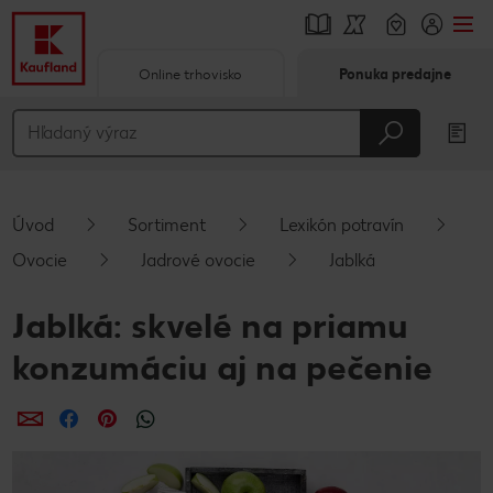
Online trhovisko
Ponuka predajne
Prejsť na
Hlavný obsah
Päta
Úvod
Sortiment
Lexikón potravín
Vyskakovací bočný panel
Ovocie
Jadrové ovocie
Jablká
Jablká: skvelé na priamu
konzumáciu aj na pečenie
Zdieľať
Zdieľať
Zdieľať