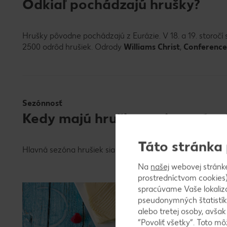
Odkiaľ pochádzajú hrušky?
Hrušky pôvodne pochádzajú z Eurázie. V 18. a 19. storočí
2500 odrôd hrušiek. Odrody
Williams Christ
,
Conferenc
Sezónnosť
Kedy majú hrušky svoju sezónu
Táto stránka
Hlavná sezóna hrušiek siaha od augusta do novembra. Od
Na
našej
webovej stránk
prostredníctvom cookies)
Naša p
spracúvame Vaše lokaliz
Platnosť 
pseudonymných štatistík
alebo tretej osoby, avša
“Povoliť všetky”. Toto m