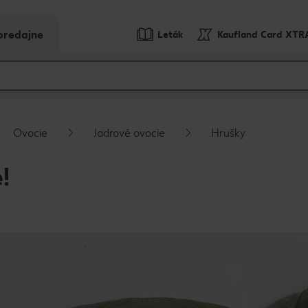
predajne
Leták
Kaufland Card XTR
Ovocie
Jadrové ovocie
Hrušky
!