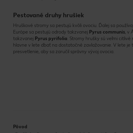
Pestované druhy hrušiek
Hruškové stromy sa pestujú kvôli ovociu. Ďalej sa použív
Európe sa pestujú odrody takzvanej
Pyrus communis
, v 
takzvanej
Pyrus pyrifolia
. Stromy hrušky sú veľmi citlivé
hlavne v lete dbať na dostatočné zavlažovanie. V lete je
presvetlenie, aby sa zaručil správny vývoj ovocia.
Pôvod