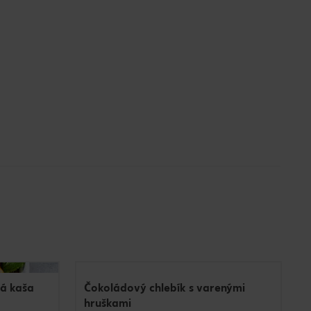
á kaša
Čokoládový chlebík s varenými
hruškami