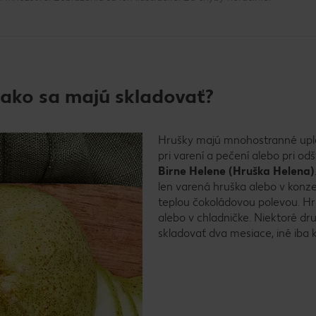
 ako sa majú skladovať?
Hrušky majú mnohostranné upla
pri varení a pečení alebo pri o
Birne Helene (Hruška Helena)
len varená hruška alebo v konz
teplou čokoládovou polevou. H
alebo v chladničke. Niektoré d
skladovať dva mesiace, iné iba k