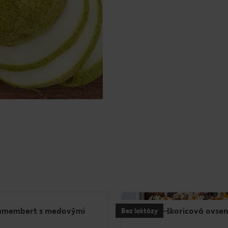
amembert s medovými
Hruškovo-škoricová ovsen
Bez laktózy