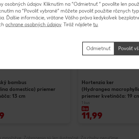
 osobných údajov. Kliknutím na “Odmietnuť ” povolíte len použ
knutím na “Povoliť vybrané” môžete povoliť použitie rôznych typ
tia. Ďalšie informácie, vrátane Vášho práva kedykoľvek bezplatne
ách
ochrane osobných údajov
. Tiráž nájdete
tu
.
Odmietnuť
Povoliť v
ský bambus
Hortenzia ker
ina domestica) priemer
(Hydrangea macrophyll
náča: 13 cm
priemer kvetináča: 19 c
1 kus
iba
9
11,99
 množstve. Zobrazenia sú len ilustračné. Za chyby neručíme.