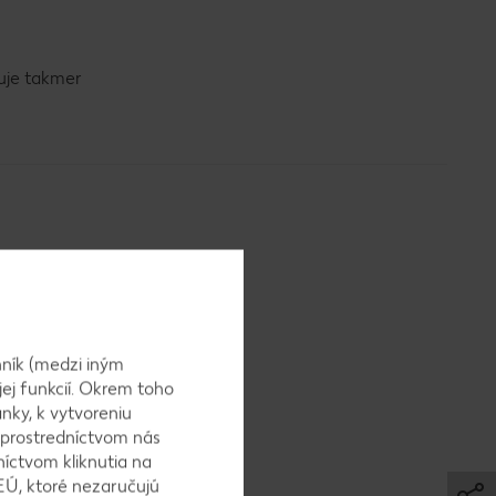
tuje takmer
ník (medzi iným
jej funkcií. Okrem toho
nky, k vytvoreniu
 prostredníctvom nás
níctvom kliknutia na
EÚ, ktoré nezaručujú