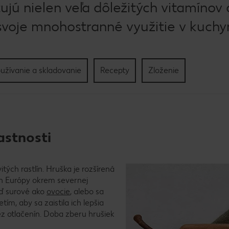
ujú nielen veľa dôležitých vitamínov 
 svoje mnohostranné využitie v kuchyn
užívanie a skladovanie
Recepty
Zloženie
lastnosti
tých rastlín. Hruška je rozšírená
ach Európy okrem severnej
uď surové ako
ovocie
, alebo sa
tím, aby sa zaistila ich lepšia
bez otlačenín. Doba zberu hrušiek