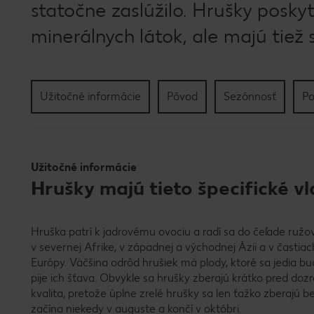
statočne zaslúžilo. Hrušky poskyt
minerálnych látok, ale majú tiež
Užitočné informácie
Pôvod
Sezónnosť
Po
Užitočné informácie
Hrušky majú tieto špecifické v
Hruška patrí k jadrovému ovociu a radí sa do čeľade ružovi
v severnej Afrike, v západnej a východnej Ázii a v časti
Európy. Väčšina odrôd hrušiek má plody, ktoré sa jedia b
pije ich šťava. Obvykle sa hrušky zberajú krátko pred dozre
kvalita, pretože úplne zrelé hrušky sa len ťažko zberajú 
začína niekedy v auguste a končí v októbri.