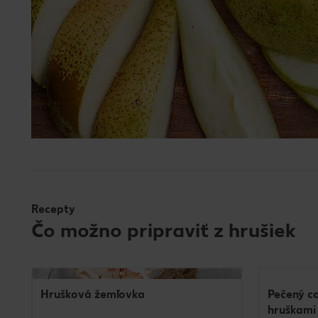
Recepty
Čo možno pripraviť z hrušiek
Videorecept
Hrušková žemľovka
Pečený c
hruškami