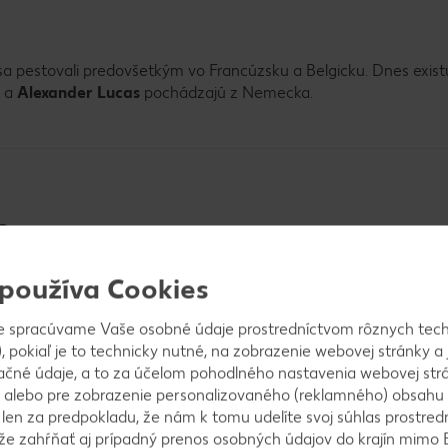
 sa pestovali predovšetkým vo Francúzsku a Belgicku. Dnes exis
e
a
Alexander Lucas
pochádzajú z Nemecka.
?
 používa Cookies
 decembra do marca sú však tiež v predaji.
e spracúvame Vaše osobné údaje prostredníctvom rôznych tech
, pokiaľ je to technicky nutné, na zobrazenie webovej stránky a 
onuka ovocia a zeleniny
ačné údaje, a to za účelom pohodlného nastavenia webovej strá
od 06.08.2026 do 12.08.2026
 alebo pre zobrazenie personalizovaného (reklamného) obsahu
k len za predpokladu, že nám k tomu udelíte svoj súhlas prostred
ôže zahŕňať aj prípadný prenos osobných údajov do krajín mimo 