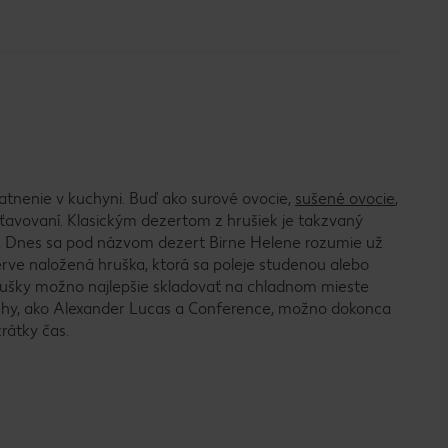
tnenie v kuchyni. Buď ako surové ovocie,
sušené ovocie
,
dšťavovaní. Klasickým dezertom z hrušiek je takzvaný
. Dnes sa pod názvom dezert Birne Helene rozumie už
erve naložená hruška, ktorá sa poleje studenou alebo
rušky možno najlepšie skladovať na chladnom mieste
ruhy, ako Alexander Lucas a Conference, možno dokonca
rátky čas.