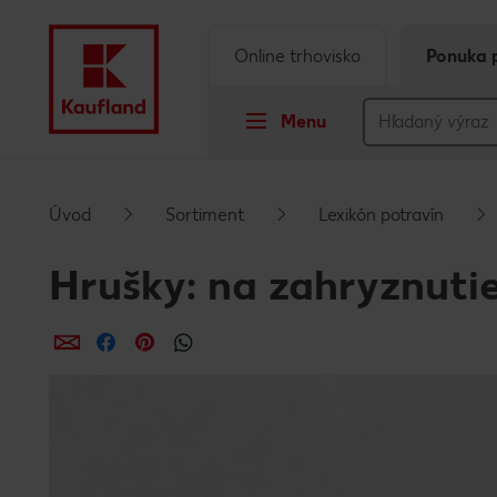
Online trhovisko
Ponuka 
Menu
Prejsť na
Úvod
Sortiment
Lexikón potravín
Hlavný obsah
Hrušky: na zahryznutie
Päta
Zdieľať
Zdieľať
Zdieľať
Vyskakovací bočný panel