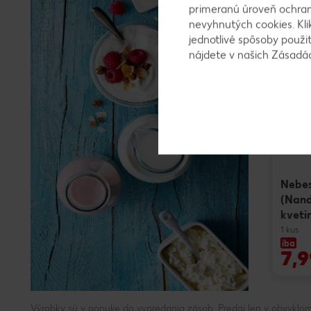
primeranú úroveň ochrany
nevyhnutých cookies. Kli
jednotlivé spôsoby použi
nájdete v našich Zásad
Nebe
(Nand
kveti
1 kus
iba
7,9
Výrobky sú v ponuke do vypredania zásob. Predaj len v obvyklom