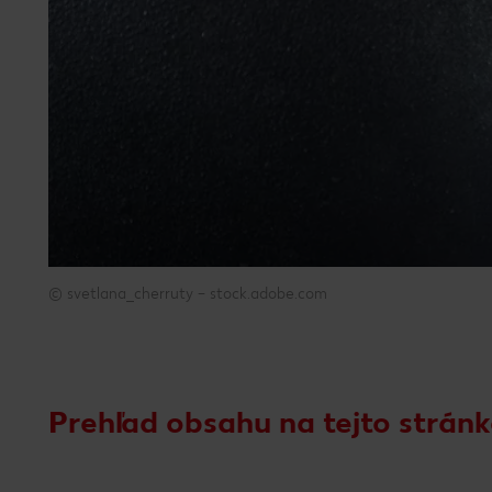
© svetlana_cherruty – stock.adobe.com
© svetlana_cherruty – stock.adobe.com
Prehľad obsahu na tejto strán