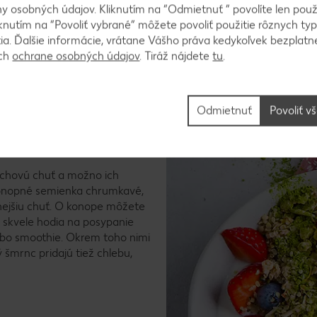
ať vo väčšom množstve konopné výrobky, teda ani semienka
 osobných údajov. Kliknutím na “Odmietnuť ” povolíte len použ
u konopných semienok v prípade pochybností konzultovať so svo
knutím na “Povoliť vybrané” môžete povoliť použitie rôznych typ
tia. Ďalšie informácie, vrátane Vášho práva kedykoľvek bezplatne
ách
ochrane osobných údajov
. Tiráž nájdete
tu
.
Odmietnuť
Povoliť v
Postup výroby
echovú chuť a možno ich
ú konopné semienka chrumkavé,
nejšiu chuť. O konope môžete
 skvele hodia na posypanie
alebo smoothie. Okrem toho nimi
 šmrnc pridajú tiež chlebu,