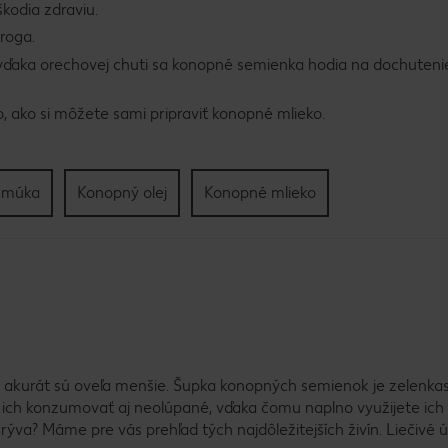
kodia zdraviu.
droga.
b: vďaka orechovej chuti sa konopné semienka hodia na dochuteni
, ako si môžete sami pripraviť konopné mlieko.
 múka
Konopný olej
Konopné mlieko
e, akurát sú oveľa menšie. Šupka konopných semienok je zelenka
ich konzumovať aj neolúpané, vďaka čomu naplno využijete ich
ýva? Máme pre vás prehľad tých najdôležitejších živín. Liečivé 