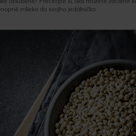
ké obľúbené? Prečítajte si, ako môžete začleniť
nopné mlieko do svojho jedálnička.