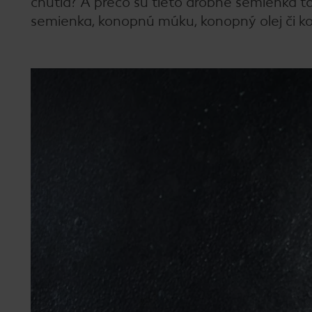
chutia? A prečo sú tieto drobné semienka ta
semienka, konopnú múku, konopný olej či ko