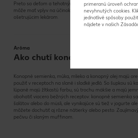
Preto sa deťom a tehotným ženám neodporúča konzumov
primeranú úroveň ochrany
môže mať vplyv na účinok liekov, mali by ste konzumáci
nevyhnutých cookies. Kli
ošetrujúcim lekárom.
jednotlivé spôsoby použi
nájdete v našich Zásad
Aróma
Ako chutí konope?
Konopné semienka, múka, mlieko a konopný olej majú or
použiť v receptoch na slané i sladké jedlá. So šupkou s
lúpané majú žltkastú farbu, sú trochu mäkšie a majú jem
obohatiť viacero bežných receptov: konopné semienka sa
šalátov alebo do müsli, ale vynikajúce sú tiež v jogurte 
môžete dochutiť aj rôzne nátierky alebo pesto. Zaujímavý
pečivu či slaným muffinom.