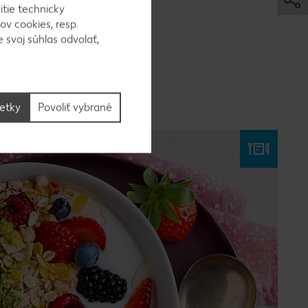
. Keďže THC
itie technicky
jím
ov cookies, resp.
 svoj súhlas odvolať,
šetky
Povoliť vybrané