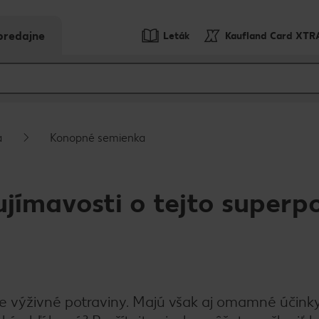
predajne
Leták
Kaufland Card XTR
a
Konopné semienka
jímavosti o tejto superp
 výživné potraviny. Majú však aj omamné účink