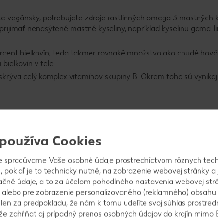
te vegánsky, potrebujete zdroje rastlinných omega 3 mastných k
rijímať nenasýtené mastné kyseliny, napríklad kyselinu gama-li
rcent bielkovín, teda takmer rovnaké množstvo ako chudé hovä
ielkovín v tele.
 skrýva celý komplex vitamínov skupiny B. Okrem toho sú vynika
 používa Cookies
é účinky?
e spracúvame Vaše osobné údaje prostredníctvom rôznych tech
, pokiaľ je to technicky nutné, na zobrazenie webovej stránky a 
ačné údaje, a to za účelom pohodlného nastavenia webovej strá
ú len veľmi malé množstvo tetrahydrokanabinolu (THC). Táto lát
 alebo pre zobrazenie personalizovaného (reklamného) obsahu
kytuje sa v kvetoch, listoch a stonkách, ale nie v semienkach. 
k len za predpokladu, že nám k tomu udelíte svoj súhlas prostred
ontaktu s inými časťami rastliny a získajú tak minimálne množs
ôže zahŕňať aj prípadný prenos osobných údajov do krajín mimo 