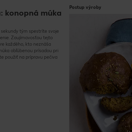
Postup výroby
á: konopná múka
 sekundy tým spestríte svoje
enie. Zaujímavosťou tejto
 pre každého, kto neznáša
úka obľúbenou prísadou pri
e použiť na prípravu pečiva