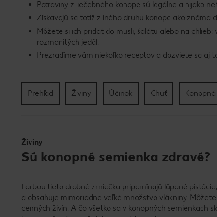
Potraviny z liečebného konope sú legálne a nijako neš
Získavajú sa totiž z iného druhu konope ako známa 
Môžete si ich pridať do müsli, šalátu alebo na chlie
rozmanitých jedál.
Prezradíme vám niekoľko receptov a dozviete sa aj to
Prehľad
Živiny
Účinok
Chuť
Konopná
Živiny
Sú konopné semienka zdravé?
Farbou tieto drobné zrniečka pripomínajú lúpané pistáci
a obsahuje mimoriadne veľké množstvo vlákniny. Môžete 
cenných živín. A čo všetko sa v konopných semienkach skr