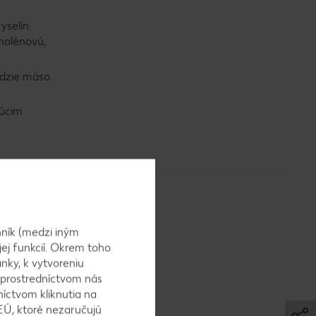
yselín.
nolénovú,
dzie mäso.
júcim
ník (medzi iným
jej funkcií. Okrem toho
nky, k vytvoreniu
ka patrí
 prostredníctvom nás
Napriek tomu
níctvom kliknutia na
tvo THC.
EÚ, ktoré nezaručujú