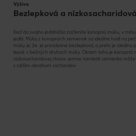
Výživa
Bezlepková a nízkosacharidov
Keď do svojho jedálnička začleníte konopnú múku, v mihu
jedlá. Múka z konopných semienok sa ideálne hodí na peč
múky je, že je prirodzene bezlepková, a preto je ideálna
lepok v bežných druhoch múky. Okrem toho je konopná m
nízkosacharidovej strave: jemne namleté semienka môžet
s nižším obsahom sacharidov.