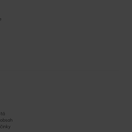
e
stá
 obsah
účinky