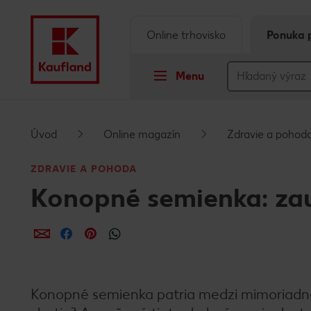
Online trhovisko
Ponuka 
Menu
Prejsť na
Úvod
Online magazín
Zdravie a pohod
Hlavný obsah
ZDRAVIE A POHODA
Konopné semienka: zau
Päta
Vyskakovací bočný panel
Zdieľať
Zdieľať
Zdieľať
Konopné semienka patria medzi mimoriadne