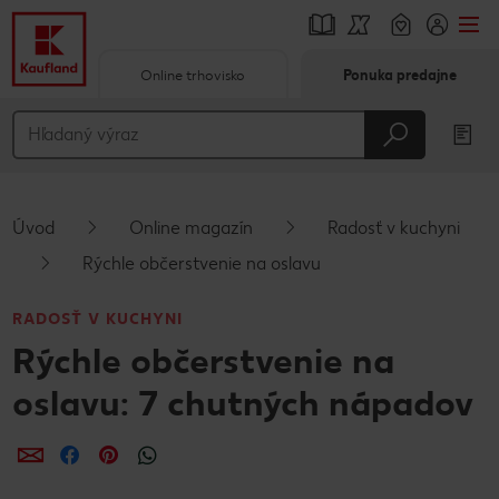
Online trhovisko
Ponuka predajne
Prejsť na
Hlavný obsah
Päta
Úvod
Online magazín
Radosť v kuchyni
Vyskakovací bočný panel
Rýchle občerstvenie na oslavu
RADOSŤ V KUCHYNI
Rýchle občerstvenie na
oslavu: 7 chutných nápadov
Zdieľať
Zdieľať
Zdieľať