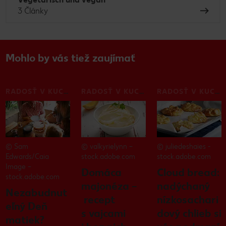
3 Články
Mohlo by vás tiež zaujímať
RADOSŤ V KUCHYNI
RADOSŤ V KUCHYNI
RADOSŤ V KUCHYNI
© Sam
© valkyrielynn –
© juliedeshaies -
Edwards/Caia
stock.adobe.com
stock.adobe.com
Image –
Domáca
Cloud bread:
stock.adobe.com
majonéza –
nadýchaný
Nezabudnut
recept
nízkosachari
eľný Deň
s vajcami
dový chlieb si
matiek?