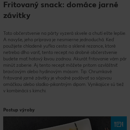
Fritovaný snack: domáce jarné
závitky
Toto občerstvenie na párty vyzerá skvele a chutí ešte lepšie.
A navyše, jeho príprava je nesmierne jednoduchá. Keď
použijete chladené yufka cesto a sklené rezance, ktoré
netreba dlho variť, tento recept na drobné občerstvenie
budete mať hotový ľavou zadnou. Akurát fritovanie vám pár
minút zaberie. Aj tento recept môžete pritom ozvláštniť
bravčovým alebo hydinovým mäsom. Tip: Chrumkavé
fritované jarné závitky je vhodné podávať so sójovou
omáčkou alebo sladko-pikantným dipom. Vynikajúce sú tiež
v kombinácii s kimchi.
Postup výroby