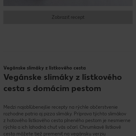
Zobraziť recept
Vegánske slimáky z lístkového cesta
Vegánske slimáky z lístkového
cesta s domácim pestom
Medzi najobľúbenejšie recepty na rýchle občerstvenie
rozhodne patria aj pizza slimáky. Príprava týchto slimákov
z hotového lístkového cesta plneného pestom je nesmierne
rýchla a ich lahodná chuť vás očarí. Chrumkavé lístkové
cesto môžete tiež premeniť na vegánsku verziu