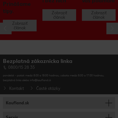
i bez nich
vás podmaní
Prinášame
tipy.
Zobraziť
Zobraziť
článok
článok
Zobraziť
článok
Bezplatná zákaznícka linka
0800/15 28 35
pondelok - piatok medzi 8:00 a 18:00 hodinou, sobota medzi 8:00 a 17:00 hodinou,
bezplatná linka alebo info@kaufland.sk
Kontakt
Časté otázky
Kaufland.sk
Servis