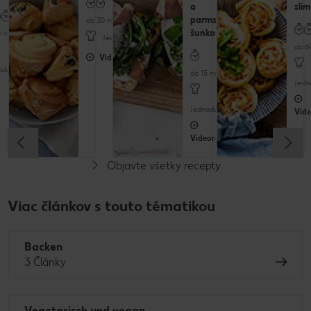
a
sli
parmskou
do 30 minút
šunkou
 minút
Jednoduché
do 6
Videorecept
oduché
do 15 minút
Jedn
Jednoduché
Vide
Videorecept
Objavte všetky recepty
Bez gluténu
Viac článkov s touto tématikou
Backen
3 Články
Vegetarisch und vegan