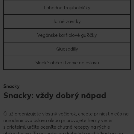
Lahodné trojuholníčky
Jarné závitky
Vegánske karfiolové guľôčky
Quesadilly
Sladké občerstvenie na oslavu
Snacky
Snacky: vždy dobrý nápad
Či už organizujete vlastný večierok, chcete priniesť niečo na
narodeninovú oslavu alebo pripravujete herný večer
s priateľmi, určite oceníte chutné recepty na rýchle
občerstvenie. To najlepšie na drobných pochúťkach je, že