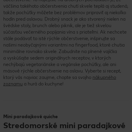
väčšina takéhoto občerstvenia chutí skvele teplá aj studená,
takže pochúťky môžete bez problémov pripraviť aj niekoľko
hodín pred oslavou. Drobný snack je ako stvorený nielen na
švédske stoly, brunch alebo piknik, ale je tiež skvelou
súčasťou večerného popíjania vína s priateľmi. Ak nechcete
stále podávať to isté rýchle občerstvenie, inšpirujte sa
našimi neobyčajnými variantmi na fingerfood, ktoré chutia
minimálne rovnako skvele. Zabudnite na plnené vajíčka
a vyskúšajte sedem originálnych receptov, v ktorých
nechýbajú vegetariánske a vegánske pochúťky, ale ani
mäsové rýchle občerstvenie na oslavu. Vyberte si recept,
ktorý vás najviac zaujme, chopte sa svojho
nákupného
zoznamu
a hurá do kuchyne!
Mini paradajkové quiche
Stredomorské mini paradajkové