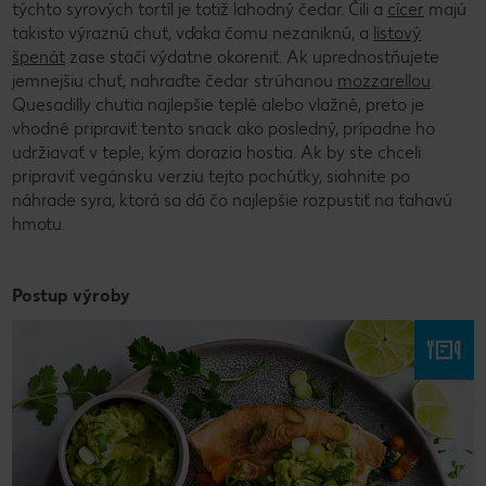
týchto syrových tortíl je totiž lahodný čedar. Čili a
cícer
majú
takisto výraznú chuť, vďaka čomu nezaniknú, a
listový
špenát
zase stačí výdatne okoreniť. Ak uprednostňujete
jemnejšiu chuť, nahraďte čedar strúhanou
mozzarellou
.
Quesadilly chutia najlepšie teplé alebo vlažné, preto je
vhodné pripraviť tento snack ako posledný, prípadne ho
udržiavať v teple, kým dorazia hostia. Ak by ste chceli
pripraviť vegánsku verziu tejto pochúťky, siahnite po
náhrade syra, ktorá sa dá čo najlepšie rozpustiť na ťahavú
hmotu.
Postup výroby