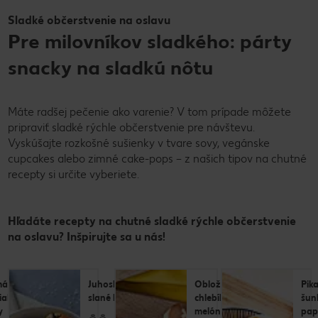
Sladké občerstvenie na oslavu
Pre milovníkov sladkého: párty
snacky na sladkú nôtu
Máte radšej pečenie ako varenie? V tom prípade môžete
pripraviť sladké rýchle občerstvenie pre návštevu.
Vyskúšajte rozkošné sušienky v tvare sovy, vegánske
cupcakes alebo zimné cake-pops – z našich tipov na chutné
recepty si určite vyberiete.
Hľadáte recepty na chutné sladké rýchle občerstvenie
na oslavu? Inšpirujte sa u nás!
áce
Juhoslovanské
Obložený
Pik
iakové
slané koláče
chlebík s
šun
y
melónom
pap