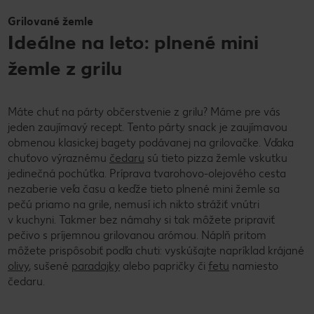
Grilované žemle
Ideálne na leto: plnené mini
žemle z grilu
Máte chuť na párty občerstvenie z grilu? Máme pre vás
jeden zaujímavý recept. Tento párty snack je zaujímavou
obmenou klasickej bagety podávanej na grilovačke. Vďaka
chuťovo výraznému
čedaru
sú tieto pizza žemle vskutku
jedinečná pochúťka. Príprava tvarohovo-olejového cesta
nezaberie veľa času a keďže tieto plnené mini žemle sa
pečú priamo na grile, nemusí ich nikto strážiť vnútri
v kuchyni. Takmer bez námahy si tak môžete pripraviť
pečivo s príjemnou grilovanou arómou. Náplň pritom
môžete prispôsobiť podľa chuti: vyskúšajte napríklad krájané
olivy
, sušené
paradajky
alebo papričky či
fetu
namiesto
čedaru.