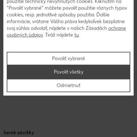
použitie technicky nevyhnutých cookies. Kliknutím na
“Povoliť vybrané” môžete povoliť použitie rôznych typov
cookies, resp. jednotlivé spôsoby použitia. Ďalšie
informácie, vrátane Vášho práva kedykoľvek bezplatne
svoj súhlas odvolať, nájdete v našich Zásadách
ochrane
osobných údajov
. Tiráž nájdete
tu
.
Samosy s vegetariánskou náplňou
Povoliť vybrané
Povoliť všetky
Zobraziť recept
Odmietnuť
Jarné závitky