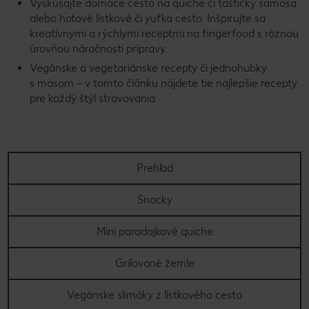
Vyskúšajte domáce cesto na quiche či taštičky samosa
alebo hotové lístkové či yufka cesto. Inšpirujte sa
kreatívnymi a rýchlymi receptmi na fingerfood s rôznou
úrovňou náročnosti prípravy.
Vegánske a vegetariánske recepty či jednohubky
s mäsom – v tomto článku nájdete tie najlepšie recepty
pre každý štýl stravovania.
Prehľad
Snacky
Mini paradajkové quiche
Grilované žemle
Vegánske slimáky z lístkového cesta