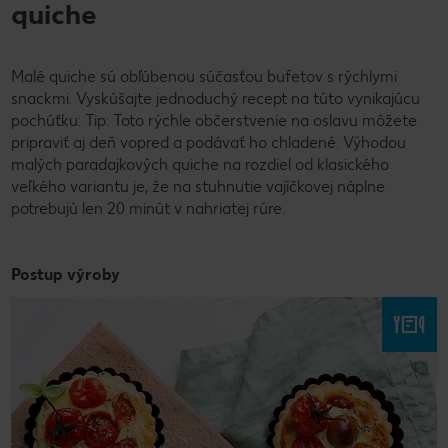
quiche
Malé quiche sú obľúbenou súčasťou bufetov s rýchlymi
snackmi. Vyskúšajte jednoduchý recept na túto vynikajúcu
pochúťku: Tip: Toto rýchle občerstvenie na oslavu môžete
pripraviť aj deň vopred a podávať ho chladené. Výhodou
malých paradajkových quiche na rozdiel od klasického
veľkého variantu je, že na stuhnutie vajíčkovej náplne
potrebujú len 20 minút v nahriatej rúre.
Postup výroby