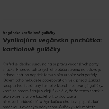
Vegánske karfiolové guľôčky
Vynikajúca vegánska pochúťka:
karfiolové guľôčky
Karfiol
je ideálna surovina na prípravu vegánskych párty
snacks. Príprava tohto rýchleho občerstvenia na oslavu je
jednoduchá, no napriek tomu s ním urobíte veľa parády.
Okrem toho nebudete potrebovať ani veľa prísad. Základ
receptu tvorí strúhaný karfiol, z ktorého sa tvarujú guľôčky,
ktoré sa potom fritujú v oleji. Skvelé je, že že tento snack je
ako stvorený aj pre každého, kto dodržiava
nízkosacharidovú diétu. Vynikajúco chutia v spojení s karí
omáčkou s ovocným nádychom. Guľôčky však môžete