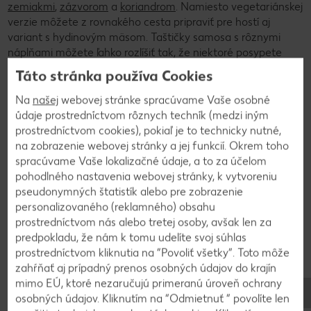
zemiakmi
,
zázvorom
a
koriandrom
. Namiesto vegetariánskej
verzie môžete z rovnakého cesta pripraviť pre hostí aj
variant s hydinovým mäsom. Taštičky samosa s rôznymi
náplňami môžete ľahko rozlíšiť tak, že niektoré posypete
bielym sezamom a zvyšné čiernym. K taštičkám samosa sa
Táto stránka používa Cookies
skvele hodí rýchly dip z jogurtu, mäty a koriandra. Vašej
pozornosti by nemali ujsť ani ovocné čatní, čili omáčky či karí
Na
našej
webovej stránke spracúvame Vaše osobné
dip, ktorý chutí skvele s
karfiolovými guľôčkami
.
údaje prostredníctvom rôznych techník (medzi iným
prostredníctvom cookies), pokiaľ je to technicky nutné,
na zobrazenie webovej stránky a jej funkcií. Okrem toho
Postup výroby
spracúvame Vaše lokalizačné údaje, a to za účelom
pohodlného nastavenia webovej stránky, k vytvoreniu
pseudonymných štatistík alebo pre zobrazenie
personalizovaného (reklamného) obsahu
prostredníctvom nás alebo tretej osoby, avšak len za
predpokladu, že nám k tomu udelíte svoj súhlas
prostredníctvom kliknutia na “Povoliť všetky”. Toto môže
zahŕňať aj prípadný prenos osobných údajov do krajín
mimo EÚ, ktoré nezaručujú primeranú úroveň ochrany
osobných údajov. Kliknutím na “Odmietnuť ” povolíte len