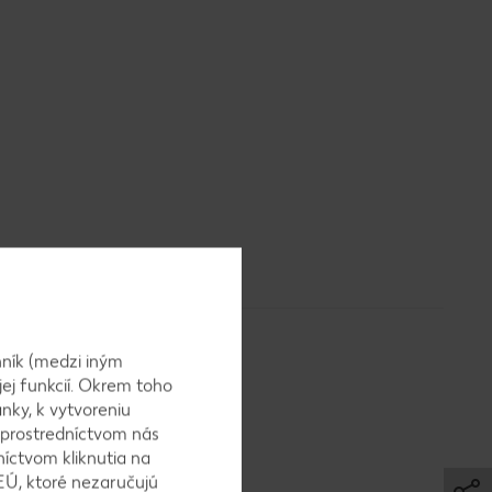
ník (medzi iným
jej funkcií. Okrem toho
nky, k vytvoreniu
 prostredníctvom nás
níctvom kliknutia na
EÚ, ktoré nezaručujú