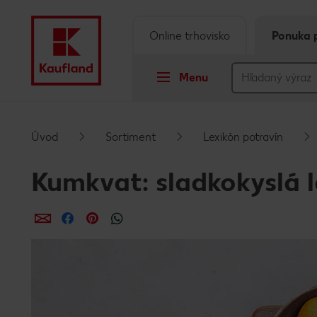
Online trhovisko
Ponuka 
Menu
Prejsť na
Úvod
Sortiment
Lexikón potravín
Hlavný obsah
Kumkvat: sladkokyslá 
Päta
Zdieľať
Zdieľať
Zdieľať
Vyskakovací bočný panel