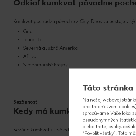
Odkiaľ kumkvat pôvodne poch
Kumkvat pochádza pôvodne z Číny. Dnes sa pestuje v týc
Čína
Japonsko
Severná a Južná Amerika
Afrika
Stredomorské krajiny
Táto stránka
Na
našej
webovej stránk
Sezónnosť
prostredníctvom cookies)
Kedy má kumkvat svoju sezónu
spracúvame Vaše lokaliz
pseudonymných štatistík
alebo tretej osoby, avša
Sezóna kumkvatu trvá od novembra do apríla, hlavnými 
“Povoliť všetky”. Toto m