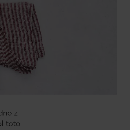
dno z
l toto