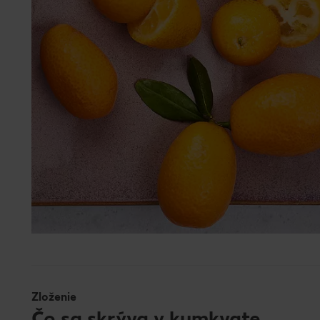
Zloženie
Čo sa skrýva v kumkvate