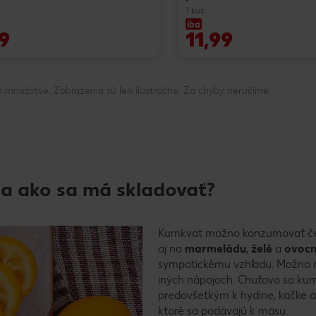
1 kus
iba
9
11,99
 množstve. Zobrazenia sú len ilustračné. Za chyby neručíme.
a ako sa má skladovať?
Kumkvat možno konzumovať čers
aj na
marmeládu
,
želé
a
ovocn
sympatickému vzhľadu. Možno ní
iných nápojoch. Chuťovo sa k
predovšetkým k hydine, kačke a
ktoré sa podávajú k mäsu.