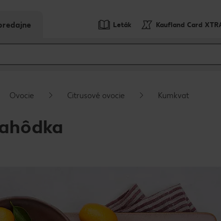
predajne
Leták
Kaufland Card XTR
Ovocie
Citrusové ovocie
Kumkvat
lahôdka