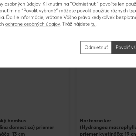
 osobných údajov. Kliknutím na “Odmietnuť ” povolíte len použ
knutím na “Povoliť vybrané” môžete povoliť použitie rôznych typ
onuka ovocia a zeleniny
tia. Ďalšie informácie, vrátane Vášho práva kedykoľvek bezplatne
od 06.08.2026 do 12.08.2026
ách
ochrane osobných údajov
. Tiráž nájdete
tu
.
Odmietnuť
Povoliť v
ský bambus
Hortenzia ker
ina domestica) priemer
(Hydrangea macrophyll
náča: 13 cm
priemer kvetináča: 19 c