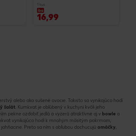
1 kus
iba
ib
16,99
9
tvý alebo ako sušené ovocie. Takisto sa vynikajúco hodí
ý šalát
. Kumkvat je obľúbený v kuchyni kvôli jeho
m pekne ozdobiť jedlá a vyzerá atraktívne aj v
bowle
a
umkvat vynikajúco hodí k mnohým mäsitým pokrmom,
 jahňacine. Preto sa ním s obľubou dochucujú
omáčky
,