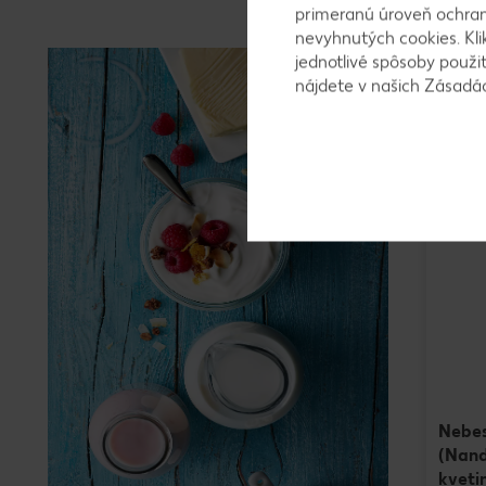
primeranú úroveň ochrany
nevyhnutých cookies. Kli
Naša p
jednotlivé spôsoby použi
Platnosť 
nájdete v našich Zásad
Nebe
(Nand
kveti