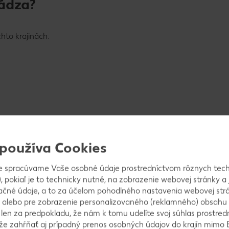
ádza?
hto krajinách:
 používa Cookies
e spracúvame Vaše osobné údaje prostredníctvom rôznych tech
, pokiaľ je to technicky nutné, na zobrazenie webovej stránky a 
?
ačné údaje, a to za účelom pohodlného nastavenia webovej strá
 alebo pre zobrazenie personalizovaného (reklamného) obsahu
k len za predpokladu, že nám k tomu udelíte svoj súhlas prostred
mesiacmi zberu sú február a marec.
ôže zahŕňať aj prípadný prenos osobných údajov do krajín mimo 