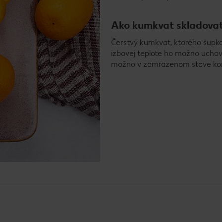
Ako kumkvat skladova
Čerstvý kumkvat, ktorého šupka 
izbovej teplote ho možno uchov
možno v zamrazenom stave kon