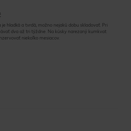
ť
je hladká a tvrdá, možno nejakú dobu skladovať. Pri
ávať dva až tri týždne. Na kúsky narezaný kumkvat
zervovať niekoľko mesiacov.