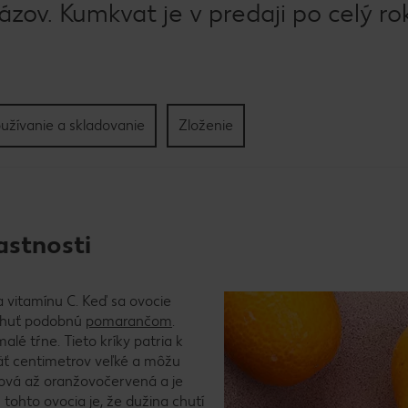
ázov. Kumkvat je v predaji po celý ro
užívanie a skladovanie
Zloženie
astnosti
a vitamínu C. Keď sa ovocie
 chuť podobnú
pomarančom
.
alé tŕne. Tieto kríky patria k
päť centimetrov veľké a môžu
nžová až oranžovočervená a je
u tohto ovocia je, že dužina chutí