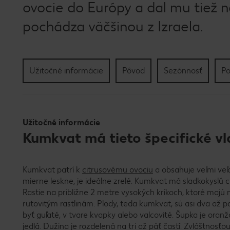
ovocie do Európy a dal mu tiež n
pochádza väčšinou z Izraela.
Užitočné informácie
Pôvod
Sezónnosť
Po
Užitočné informácie
Kumkvat má tieto špecifické vl
Kumkvat patrí k
citrusovému ovociu
a obsahuje veľmi veľ
mierne leskne, je ideálne zrelé. Kumkvat má sladkokyslú
Rastie na približne 2 metre vysokých kríkoch, ktoré majú m
rutovitým rastlinám. Plody, teda kumkvat, sú asi dva až 
byť guľaté, v tvare kvapky alebo valcovité. Šupka je ora
jedlá. Dužina je rozdelená na tri až päť častí. Zvláštnosťo