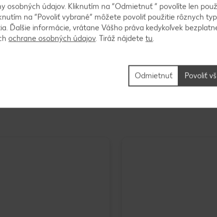
 osobných údajov. Kliknutím na “Odmietnuť ” povolíte len použ
knutím na “Povoliť vybrané” môžete povoliť použitie rôznych typ
nu?
tia. Ďalšie informácie, vrátane Vášho práva kedykoľvek bezplatne
ách
ochrane osobných údajov
. Tiráž nájdete
tu
.
Odmietnuť
Povoliť v
ktuálna ponuka ovocia a zeleniny
od 06.08.2026 do 12.08.2026