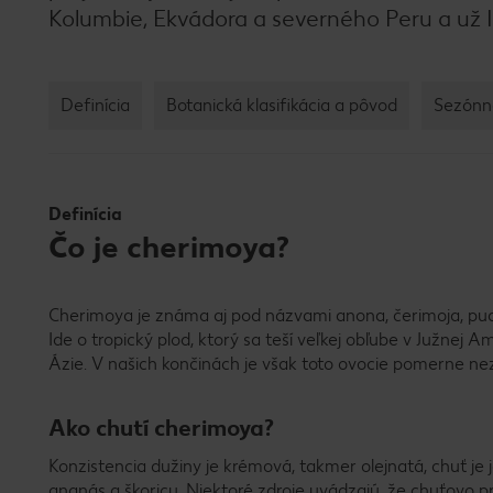
Kolumbie, Ekvádora a severného Peru a už I
Definícia
Botanická klasifikácia a pôvod
Sezónn
Definícia
Čo je cherimoya?
Cherimoya je známa aj pod názvami anona, čerimoja, pudi
Ide o tropický plod, ktorý sa teší veľkej obľube v Južnej A
Ázie. V našich končinách je však toto ovocie pomerne n
Ako chutí cherimoya?
Konzistencia dužiny je krémová, takmer olejnatá, chuť j
ananás
a škoricu. Niektoré zdroje uvádzajú, že chuťovo 