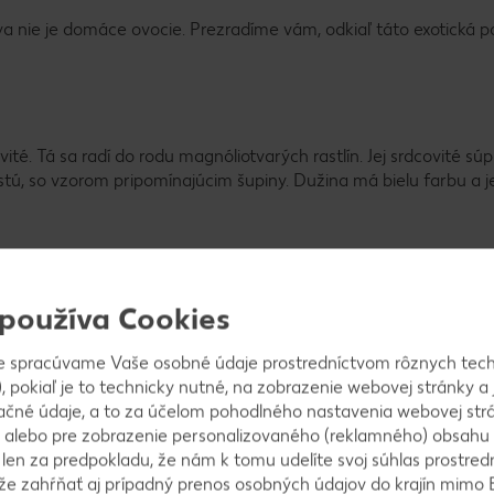
ya nie je domáce ovocie. Prezradíme vám, odkiaľ táto exotická 
é. Tá sa radí do rodu magnóliotvarých rastlín. Jej srdcovité súp
tú, so vzorom pripomínajúcim šupiny. Dužina má bielu farbu a je
 tam vo vysokých polohách Peru, Kolumbie, Bolívie a Ekvádoru. 
 používa Cookies
e všade tam, kde prevláda subtropická klíma, takže ovocie cher
o je lídrom v exporte. Cherimoya je veľmi citlivá, preto je jej prep
e spracúvame Vaše osobné údaje prostredníctvom rôznych tech
a. Z tohto dôvodu sa v Európe uprednostňuje dovoz zo Španielsk
, pokiaľ je to technicky nutné, na zobrazenie webovej stránky a 
 po zbere.
ačné údaje, a to za účelom pohodlného nastavenia webovej strá
 alebo pre zobrazenie personalizovaného (reklamného) obsahu
k len za predpokladu, že nám k tomu udelíte svoj súhlas prostred
ôže zahŕňať aj prípadný prenos osobných údajov do krajín mimo 