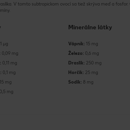
aslíka. V tomto subtropickom ovocí sa tiež skrýva meď a fosfor.
míny.
y
Minerálne látky
1 µg
Vápnik:
15 mg
:
0,09 mg
Železo:
0,6 mg
:
0,11 mg
Draslík:
250 mg
6:
0,1 mg
Horčík:
25 mg
15 mg
Sodík:
8 mg
0,5 mg