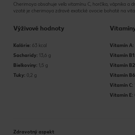
Cherimoya obsahuje veľa vitamínu C, horčíka, vápnika a dr
vzaté je cherimoya zdravé exotické ovocie bohaté na vita
Výživové hodnoty
Vitamín
Kalórie:
63 kcal
Vitamín A:
Sacharidy:
13,6 g
Vitamín B1
Bielkoviny:
1,5 g
Vitamín B2
Tuky:
0,2 g
Vitamín B
Vitamín C:
Vitamín E:
Zdravotný aspekt