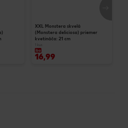
XXL Monstera skvelá
a)
(Monstera deliciosa) priemer
m
kvetináča: 21 cm
1 kus
iba
ib
16,99
9