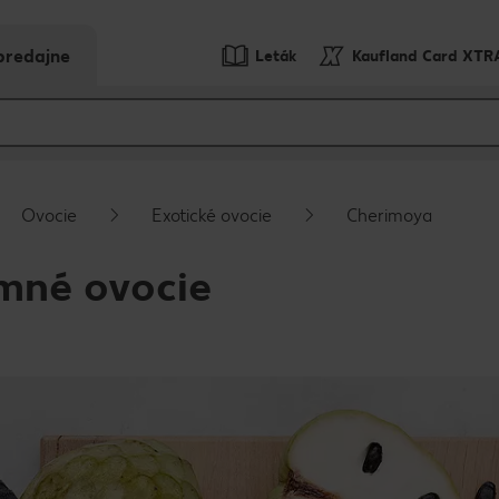
predajne
Leták
Kaufland Card XTR
Ovocie
Exotické ovocie
Cherimoya
imné ovocie