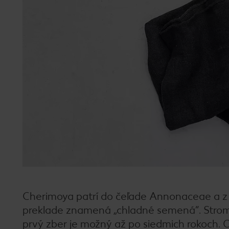
Cherimoya patrí do čeľade Annonaceae a z b
preklade znamená „chladné semená“. Strom 
prvý zber je možný až po siedmich rokoch. 