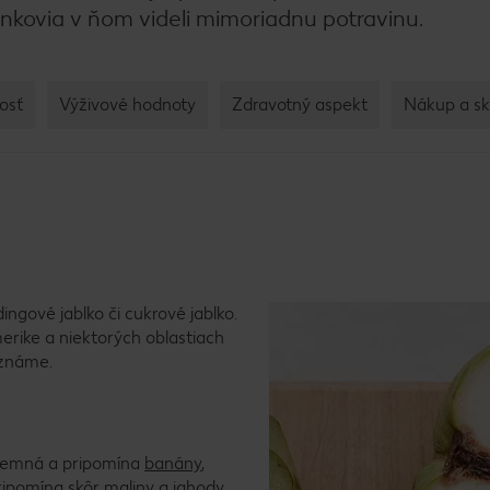
nkovia v ňom videli mimoriadnu potravinu.
osť
Výživové hodnoty
Zdravotný aspekt
Nákup a sk
ngové jablko či cukrové jablko.
merike a niektorých oblastiach
eznáme.
e jemná a pripomína
banány
,
pripomína skôr
maliny
a
jahody
.