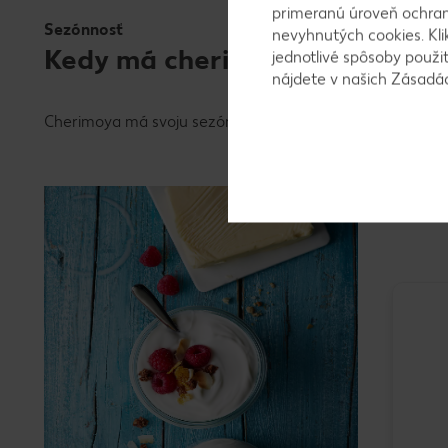
primeranú úroveň ochrany
Sezónnosť
nevyhnutých cookies. Kli
Kedy má cherimoya svoju sezó
jednotlivé spôsoby použi
nájdete v našich Zásad
Cherimoya má svoju sezónu od septembra do februára.
Naša a
Platnosť 