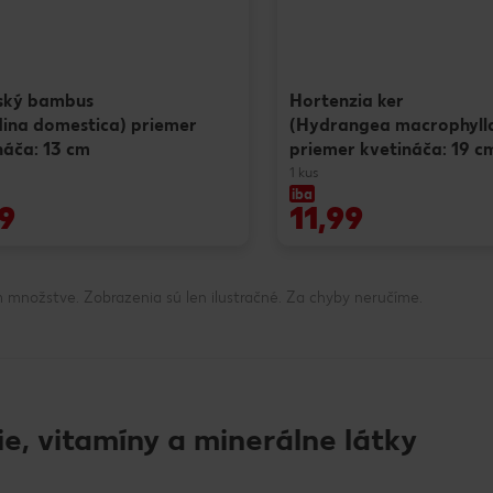
ský bambus
Hortenzia ker
ina domestica) priemer
(Hydrangea macrophyll
náča: 13 cm
priemer kvetináča: 19 c
1 kus
iba
9
11,99
 množstve. Zobrazenia sú len ilustračné. Za chyby neručíme.
ie, vitamíny a minerálne látky