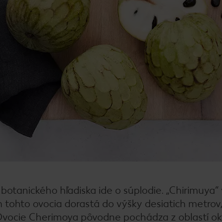
otanického hľadiska ide o súplodie. „Chirimuya“ 
tohto ovocia dorastá do výšky desiatich metrov
Ovocie Cherimoya pôvodne pochádza z oblastí oko