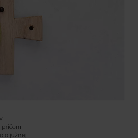
v
, pričom
lo južnej