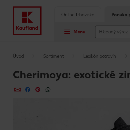
Online trhovisko
Ponuka 
Menu
Prejsť na
Úvod
Sortiment
Lexikón potravín
Hlavný obsah
Cherimoya: exotické z
Päta
Zdieľať
Zdieľať
Zdieľať
Vyskakovací bočný panel