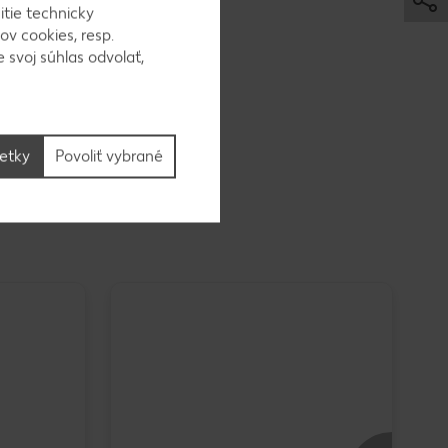
itie technicky
ov cookies, resp.
 svoj súhlas odvolať,
šetky
Povoliť vybrané
Or
(P
12
1 k