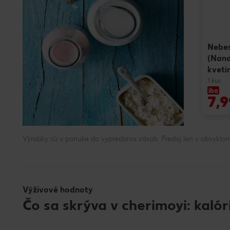
Nebe
(Nand
kveti
1 kus
iba
7,9
Výrobky sú v ponuke do vypredania zásob. Predaj len v obvyklom
Výživové hodnoty
Čo sa skrýva v cherimoyi: kalór