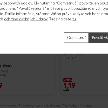
 osobných údajov. Kliknutím na “Odmietnuť ” povolíte len použ
knutím na “Povoliť vybrané” môžete povoliť použitie rôznych typ
Mimoriadna ponuka!
tia. Ďalšie informácie, vrátane Vášho práva kedykoľvek bezplatne
ách
ochrane osobných údajov
. Tiráž nájdete
tu
.
Odmietnuť
Povoliť v
Fjord
Tilapia filety bez kože
cena za 100 g
(=1 kg 11,90)
k steak
 100 g
8,90)
-20%
9
1,19
1,49
 množstve. Zobrazenia sú len ilustračné. Za chyby neručíme.