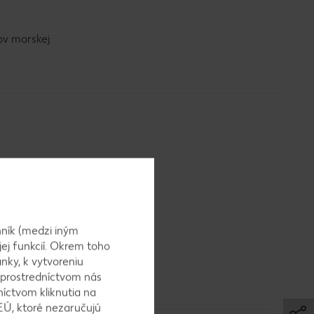
ov morskej
ník (medzi iným
jej funkcií. Okrem toho
nky, k vytvoreniu
 prostredníctvom nás
níctvom kliknutia na
EÚ, ktoré nezaručujú