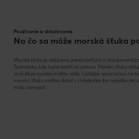
Používanie a skladovanie
Na čo sa môže morská šťuka po
Morská šťuka je obľúbená predovšetkým v stredomorských
Španielsko, kde často končí na panvici. Morskú šťuku obľub
sa kvôli jej vysokej kvalite stále častejšie spracováva na 
morskú šťuku možno držať v chladničke iba niekoľko dní a
mala zamraziť.