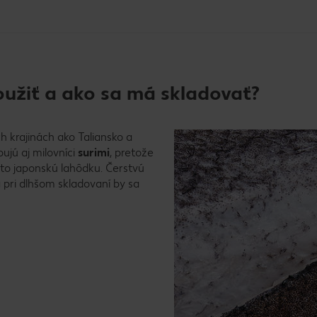
užiť a ako sa má skladovať?
 krajinách ako Taliansko a
ujú aj milovníci
surimi
, pretože
túto japonskú lahôdku. Čerstvú
 pri dlhšom skladovaní by sa