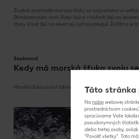
Životné prostredie morskej šťuky sa rozprestiera vo veľk
Stredozemnom mori. Ryby žijúce v húfoch žijú na otvore
šťuky, ktoré žijú na severnej i južnej pologuli. Zvláštne je t
Sezónnosť
Kedy má morská šťuka svoju s
Morská šťuka sa loví takmer kedykoľvek počas roka. V pred
Táto stránka
Na
našej
webovej stránk
Naša p
prostredníctvom cookies)
spracúvame Vaše lokaliz
Platnosť 
pseudonymných štatistík
alebo tretej osoby, avša
“Povoliť všetky”. Toto m