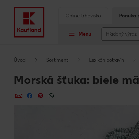
Online trhovisko
Ponuka 
Menu
Prejsť na
Úvod
Sortiment
Lexikón potravín
Hlavný obsah
Morská šťuka: biele m
Päta
Zdieľať
Zdieľať
Zdieľať
Vyskakovací bočný panel