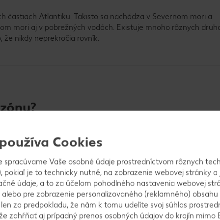
ých častiach Atlantiku. Takisto sa nachádza v Severnom mori a
nom mori aj v pobrežných vodách. Existuje mnoho rôznych druh
o, že nikdy neprekročia rovník.
ezónu?
aji sú minimálne ako mrazený tovar k dispozícii po celý rok.
 používa Cookies
e spracúvame Vaše osobné údaje prostredníctvom rôznych tech
onuka čerstvých rýb
, pokiaľ je to technicky nutné, na zobrazenie webovej stránky a 
ačné údaje, a to za účelom pohodlného nastavenia webovej strá
od 06.08.2026 do 12.08.2026
 alebo pre zobrazenie personalizovaného (reklamného) obsahu
k len za predpokladu, že nám k tomu udelíte svoj súhlas prostred
ôže zahŕňať aj prípadný prenos osobných údajov do krajín mimo 