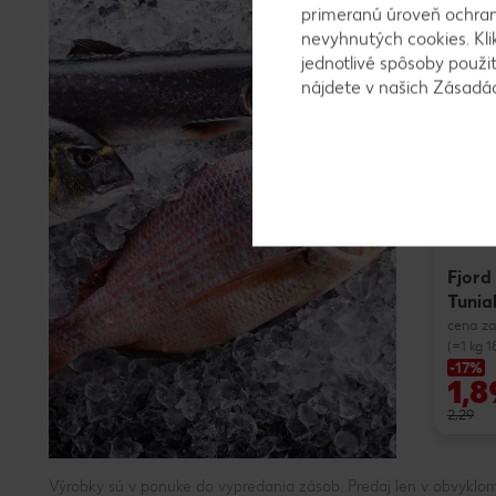
primeranú úroveň ochrany
nevyhnutých cookies. Kli
jednotlivé spôsoby použi
nájdete v našich Zásad
Fjord
Tunia
cena za
(=1 kg 1
-17%
1,8
2,29
Výrobky sú v ponuke do vypredania zásob. Predaj len v obvyklom