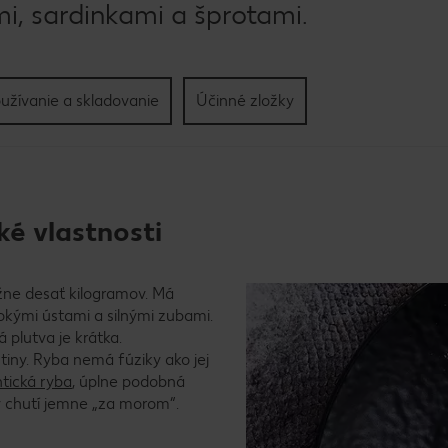
i, sardinkami a šprotami.
užívanie a skladovanie
Účinné zložky
ké vlastnosti
ižne desať kilogramov. Má
irokými ústami a silnými zubami.
 plutva je krátka.
utiny. Ryba nemá fúziky ako jej
ntická ryba
, úplne podobná
y chutí jemne „za morom“.