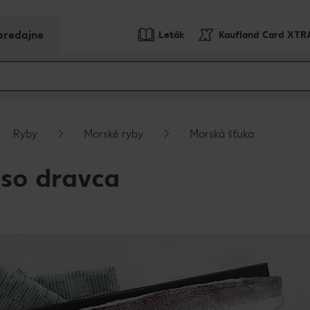
predajne
Leták
Kaufland Card XTR
Ryby
Morské ryby
Morská šťuka
äso dravca