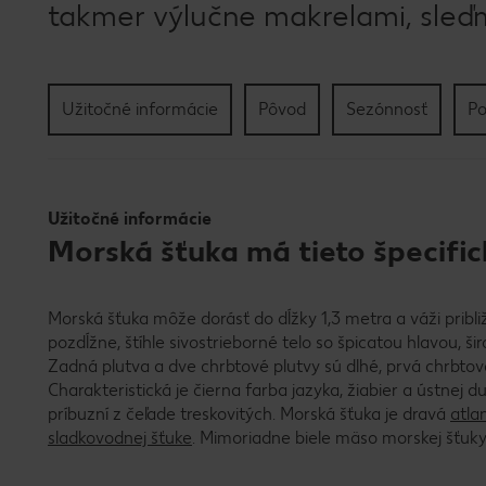
takmer výlučne makrelami, sleďm
Užitočné informácie
Pôvod
Sezónnosť
Po
Užitočné informácie
Morská šťuka má tieto špecific
Morská šťuka môže dorásť do dĺžky 1,3 metra a váži pribl
pozdĺžne, štíhle sivostrieborné telo so špicatou hlavou, š
Zadná plutva a dve chrbtové plutvy sú dlhé, prvá chrbtová
Charakteristická je čierna farba jazyka, žiabier a ústnej d
príbuzní z čeľade treskovitých. Morská šťuka je dravá
atla
sladkovodnej šťuke
. Mimoriadne biele mäso morskej šťuk