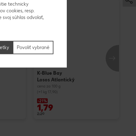
itie technicky
ov cookies, resp.
 svoj súhlas odvolať,
šetky
Povoliť vybrané
K-Blue Bay
Losos Atlantický
cena za 100 g
(=1 kg 17,90)
-21%
1,79
2,29