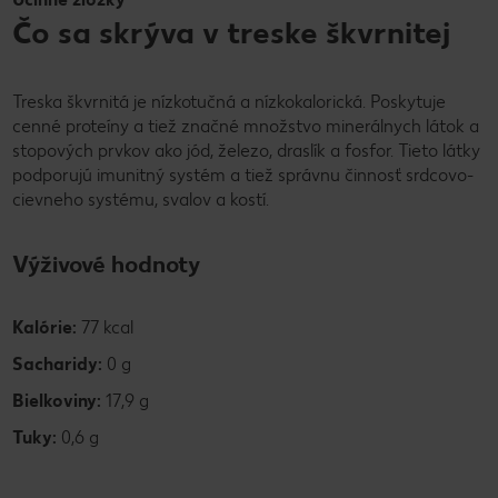
Čo sa skrýva v treske škvrnitej
Treska škvrnitá je nízkotučná a nízkokalorická. Poskytuje
cenné proteíny a tiež značné množstvo minerálnych látok a
stopových prvkov ako jód, železo, draslík a fosfor. Tieto látky
podporujú imunitný systém a tiež správnu činnosť srdcovo-
cievneho systému, svalov a kostí.
Výživové hodnoty
Kalórie:
77 kcal
Sacharidy:
0 g
Bielkoviny:
17,9 g
Tuky:
0,6 g