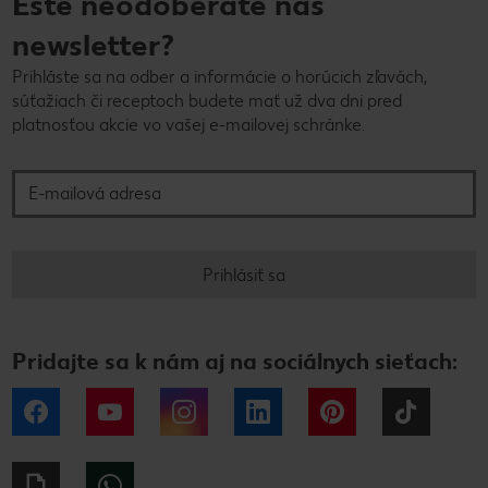
Ešte neodoberáte náš
newsletter?
Prihláste sa na odber a informácie o horúcich zľavách,
súťažiach či receptoch budete mať už dva dni pred
platnosťou akcie vo vašej e-mailovej schránke.
E-mailová adresa
Prihlásiť sa
Pridajte sa k nám aj na sociálnych sieťach:
Facebook
YouTube
Instagram
LinkedIn
Pinterest
Tiktok
Giphy
WhatsApp