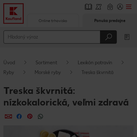
Online trhovisko
Ponuka predajne
Prejsť na
Hlavný obsah
Päta
Úvod
Sortiment
Lexikón potravín
Vyskakovací bočný panel
Ryby
Morské ryby
Treska škvrnitá
Treska škvrnitá:
nízkokalorická, veľmi zdravá
Zdieľať
Zdieľať
Zdieľať