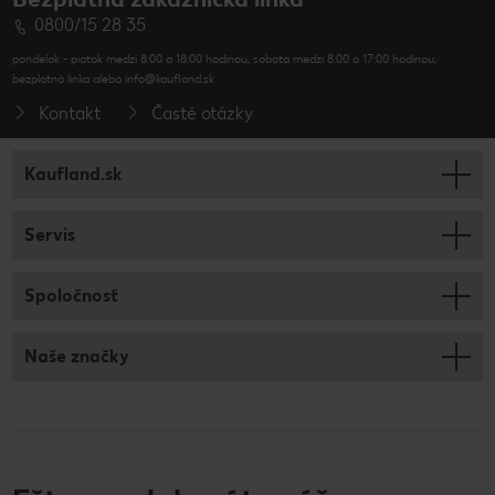
0800/15 28 35
pondelok - piatok medzi 8:00 a 18:00 hodinou, sobota medzi 8:00 a 17:00 hodinou,
bezplatná linka alebo info@kaufland.sk
Kontakt
Časté otázky
Kaufland.sk
Servis
Spoločnosť
Naše značky