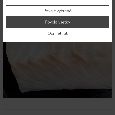
Tresku škvrnitú možno držať v chladničke, ako každú čerstvú
rybu, iba niekoľko dní a mala by sa čo najskôr spotrebovať.
Povoliť vybrané
Povoliť všetky
Odmietnuť