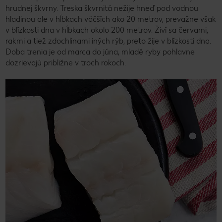
hrudnej škvrny. Treska škvrnitá nežije hneď pod vodnou
hladinou ale v hĺbkach väčších ako 20 metrov, prevažne však
v blízkosti dna v hĺbkach okolo 200 metrov. Živí sa červami,
rakmi a tiež zdochlinami iných rýb, preto žije v blízkosti dna.
Doba trenia je od marca do júna, mladé ryby pohlavne
dozrievajú približne v troch rokoch.