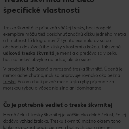
špecifické vlastnosti
Treska škvrnitá je príbuzná väčšej tresky, hoci dospelé
exempláre môžu tiež dosiahnuť značnú dĺžku jedného metra
a hmotnosť 15 kilogramov. Z týchto exemplárov sa do
obchodu dostávajú iba kúsky s kosťami a kožou. Takzvaná
udicová treska škvrnitá
je menšia a predáva sa v celku,
hoci sa neloví obvykle na udicu, ale do siete.
V predaji je tiež údená a mrazená treska škvrnitá. Údená je
mimoriadne chutná, inak sa pripravuje rovnako ako bežná
treska
. Potom chutí pevné mäso tejto ryby príjemne za
morskou rybou
a vôbec nie silno ani dominantne.
Čo je potrebné vedieť o treske škvrnitej
Horná čeľusť tresky škvrnitej je väčšia ako dolná čeľusť, čo jej
dodáva vzhľad žraloka. Tresku škvrnitú možno okrem toho
ľahko rozpoznať podľa čiernych bočných čiar a čiernej