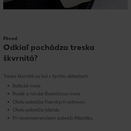
Pôvod
Odkiaľ pochádza treska
škvrnitá?
Treska škvrnitá sa loví v týchto oblastiach:
Baltické more
Ruské a nórske Barentsovo more
Okolo pobrežia Faerských ostrovov
Okolo pobrežia Islandu
Pri severoamerickom pobreží Atlantiku