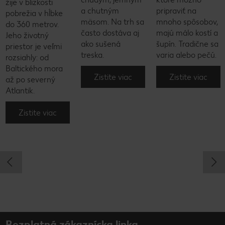
žije v blízkosti
a chutným
pripraviť na
pobrežia v hĺbke
mäsom. Na trh sa
mnoho spôsobov,
do 360 metrov.
často dostáva aj
majú málo kostí a
Jeho životný
ako sušená
šupín. Tradične sa
priestor je veľmi
treska.
varia alebo pečú.
rozsiahly: od
Baltického mora
Zistite viac
Zistite viac
až po severný
Atlantik.
Zistite viac
Bezplatná zákaznícka linka