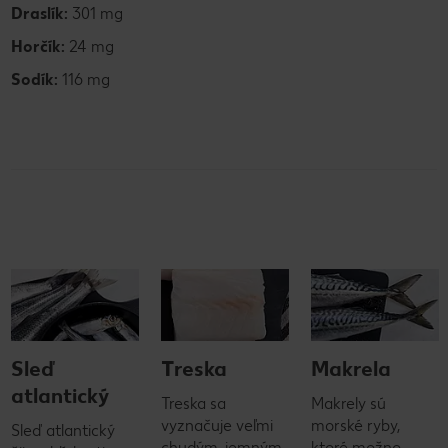
Draslík:
301 mg
Horčík:
24 mg
Sodík:
116 mg
Sleď
Treska
Makrela
atlantický
Treska sa
Makrely sú
vyznačuje veľmi
morské ryby,
Sleď atlantický
chudým, jemným
ktoré možno