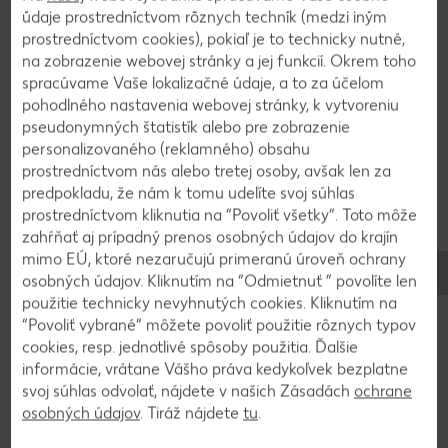
cena za 100 g
údaje prostredníctvom rôznych techník (medzi iným
(=1 kg 18,90)
-17%
-20%
prostredníctvom cookies), pokiaľ je to technicky nutné,
1,89
1,19
na zobrazenie webovej stránky a jej funkcií. Okrem toho
2,29
1,49
spracúvame Vaše lokalizačné údaje, a to za účelom
pohodlného nastavenia webovej stránky, k vytvoreniu
pseudonymných štatistík alebo pre zobrazenie
Výrobky sú v ponuke do vypredania zásob. Predaj len v obvyklom
personalizovaného (reklamného) obsahu
množstve. Zobrazenia sú len ilustračné. Za chyby neručíme.
prostredníctvom nás alebo tretej osoby, avšak len za
predpokladu, že nám k tomu udelíte svoj súhlas
prostredníctvom kliknutia na “Povoliť všetky”. Toto môže
zahŕňať aj prípadný prenos osobných údajov do krajín
mimo EÚ, ktoré nezaručujú primeranú úroveň ochrany
Používanie a skladovanie
osobných údajov. Kliknutím na “Odmietnuť ” povolíte len
Na čo sa môže treska škvrnitá
použitie technicky nevyhnutých cookies. Kliknutím na
použiť a ako sa má skladovať?
“Povoliť vybrané” môžete povoliť použitie rôznych typov
cookies, resp. jednotlivé spôsoby použitia. Ďalšie
informácie, vrátane Vášho práva kedykoľvek bezplatne
V kuchyni možno tresku škvrnitú spracovať jednoducho.
svoj súhlas odvolať, nájdete v našich Zásadách
ochrane
Považuje sa za klasickú
rybu na varenie
, chutí však veľmi
osobných údajov
. Tiráž nájdete
tu
.
dobre aj
dusená
,
pečená
, ako
nákyp
alebo
údená ryba
.