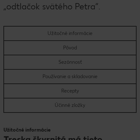
„odtlačok svätého Petra“.
Užitočné informácie
Pôvod
Sezónnosť
Používanie a skladovanie
Recepty
Účinné zložky
Užitočné informácie
Treska škvrnitá má tieto