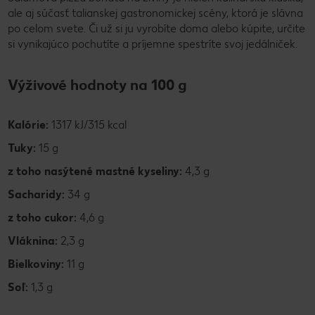
ale aj súčasť talianskej gastronomickej scény, ktorá je slávna
po celom svete. Či už si ju vyrobíte doma alebo kúpite, určite
si vynikajúco pochutíte a príjemne spestríte svoj jedálniček.
Výživové hodnoty na 100 g
Kalórie:
1317 kJ/315 kcal
Tuky:
15 g
z toho nasýtené mastné kyseliny:
4,3 g
Sacharidy:
34 g
z toho cukor:
4,6 g
Vláknina:
2,3 g
Bielkoviny:
11 g
Soľ:
1,3 g