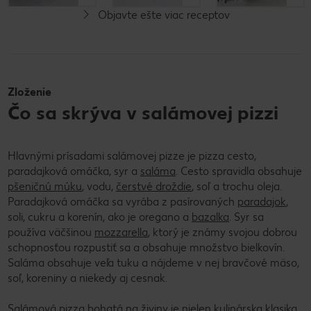
Objavte ešte viac receptov
Zloženie
Čo sa skrýva v salámovej pizzi
Hlavnými prísadami salámovej pizze je pizza cesto,
paradajková omáčka, syr a
saláma
. Cesto spravidla obsahuje
pšeničnú múku
, vodu,
čerstvé droždie
, soľ a trochu oleja.
Paradajková omáčka sa vyrába z pasírovaných
paradajok
,
soli, cukru a korenín, ako je oregano a
bazalka
. Syr sa
používa väčšinou
mozzarella
, ktorý je známy svojou dobrou
schopnosťou rozpustiť sa a obsahuje množstvo bielkovín.
Saláma obsahuje veľa tuku a nájdeme v nej bravčové mäso,
soľ, koreniny a niekedy aj cesnak.
Salámová pizza bohatá na živiny je nielen kulinárska klasika,