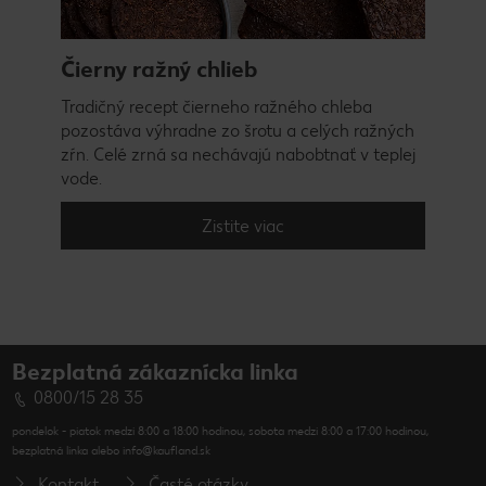
Čierny ražný chlieb
Tradičný recept čierneho ražného chleba
pozostáva výhradne zo šrotu a celých ražných
zŕn. Celé zrná sa nechávajú nabobtnať v teplej
vode.
Zistite viac
Bezplatná zákaznícka linka
0800/15 28 35
pondelok - piatok medzi 8:00 a 18:00 hodinou, sobota medzi 8:00 a 17:00 hodinou,
bezplatná linka alebo info@kaufland.sk
Kontakt
Časté otázky