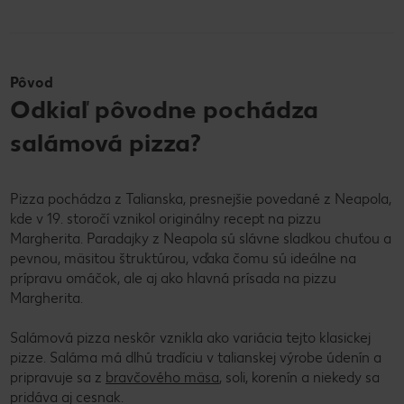
Pôvod
Odkiaľ pôvodne pochádza
salámová pizza?
Pizza pochádza z Talianska, presnejšie povedané z Neapola,
kde v 19. storočí vznikol originálny recept na pizzu
Margherita. Paradajky z Neapola sú slávne sladkou chuťou a
pevnou, mäsitou štruktúrou, vďaka čomu sú ideálne na
prípravu omáčok, ale aj ako hlavná prísada na pizzu
Margherita.
Salámová pizza neskôr vznikla ako variácia tejto klasickej
pizze. Saláma má dlhú tradíciu v talianskej výrobe údenín a
pripravuje sa z
bravčového mäsa
, soli, korenín a niekedy sa
pridáva aj cesnak.