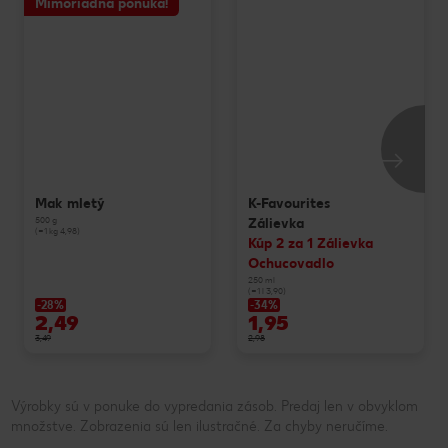
Mimoriadna ponuka!
Mak mletý
K-Favourites
500 g
Zálievka
(=1 kg 4,98)
Kúp 2 za 1 Zálievka
Ochucovadlo
250 ml
(=1 l 3,90)
-28%
-34%
2,49
1,95
3,49
2,98
Výrobky sú v ponuke do vypredania zásob. Predaj len v obvyklom
množstve. Zobrazenia sú len ilustračné. Za chyby neručíme.