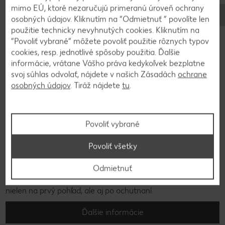
mimo EÚ, ktoré nezaručujú primeranú úroveň ochrany
osobných údajov. Kliknutím na “Odmietnuť ” povolíte len
použitie technicky nevyhnutých cookies. Kliknutím na
“Povoliť vybrané” môžete povoliť použitie rôznych typov
cookies, resp. jednotlivé spôsoby použitia. Ďalšie
informácie, vrátane Vášho práva kedykoľvek bezplatne
svoj súhlas odvolať, nájdete v našich Zásadách
ochrane
osobných údajov
. Tiráž nájdete
tu
.
Povoliť vybrané
Pozrite si našu bohatú ponuku pečiva!
Povoliť všetky
Samozrejme, aj v našom oddelení pekárenských a
mrazených výrobkov nájdete salámovú pizzu. V našej
Odmietnuť
pekárni si zakladáme na čerstvosti a vďaka Kaufland
záväzku k čerstvosti vám ponúkame kvalitu, ktorá je zrejmá
nielen na prvý pohľad, ale aj po ochutnaní.
Ďalšie informácie