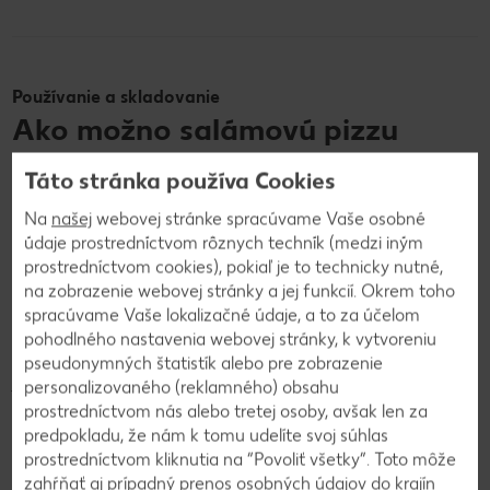
Používanie a skladovanie
Ako možno salámovú pizzu
využiť a ako ju skladovať?
Táto stránka používa Cookies
Na
našej
webovej stránke spracúvame Vaše osobné
Klasickú salámovú pizzu si môžete vychutnať na rôzne
údaje prostredníctvom rôznych techník (medzi iným
spôsoby. Najlepšie chutí čerstvo upečená, po vytiahnutí z
prostredníctvom cookies), pokiaľ je to technicky nutné,
rúry, dá sa však jesť aj studená alebo opätovne zohriata.
na zobrazenie webovej stránky a jej funkcií. Okrem toho
Mrazenú salámovú pizzu skladujte v mrazničke a potom ju
spracúvame Vaše lokalizačné údaje, a to za účelom
pripravte podľa návodu na obale. Čerstvé kúsky pizze
pohodlného nastavenia webovej stránky, k vytvoreniu
môžete uskladniť v chladničke, pričom ich spotrebujte do
pseudonymných štatistík alebo pre zobrazenie
jedného až dvoch dní. Ak chcete obnoviť chrumkavú textúru
personalizovaného (reklamného) obsahu
pizze, zohrejte ju v rúre alebo na panvici.
prostredníctvom nás alebo tretej osoby, avšak len za
predpokladu, že nám k tomu udelíte svoj súhlas
prostredníctvom kliknutia na “Povoliť všetky”. Toto môže
zahŕňať aj prípadný prenos osobných údajov do krajín