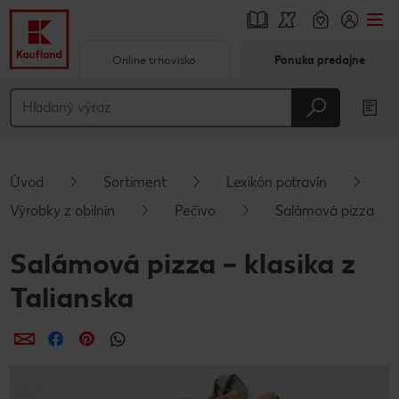
Online trhovisko
Ponuka predajne
Prejsť na
Hlavný obsah
Päta
Úvod
Sortiment
Lexikón potravín
Vyskakovací bočný panel
Výrobky z obilnín
Pečivo
Salámová pizza
Salámová pizza – klasika z
Talianska
Zdieľať
Zdieľať
Zdieľať