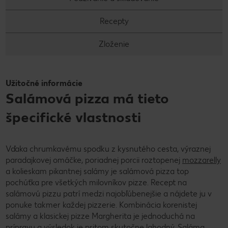
Recepty
Zloženie
Užitočné informácie
Salámová pizza má tieto
špecifické vlastnosti
Vďaka chrumkavému spodku z kysnutého cesta, výraznej
paradajkovej omáčke, poriadnej porcii roztopenej
mozzarelly
a kolieskam pikantnej salámy je salámová pizza top
pochúťka pre všetkých milovníkov pizze. Recept na
salámovú pizzu patrí medzi najobľúbenejšie a nájdete ju v
ponuke takmer každej pizzerie. Kombinácia korenistej
salámy a klasickej pizze Margherita je jednoduchá na
prípravu a výsledok je pritom skutočne lahodný. Saláma