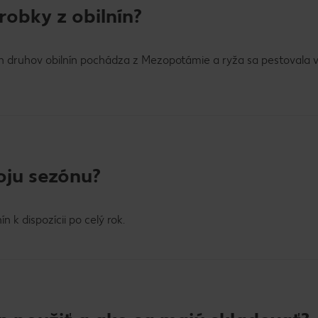
obky z obilnín?
h druhov obilnín pochádza z Mezopotámie a ryža sa pestovala v
oju sezónu?
n k dispozícii po celý rok.