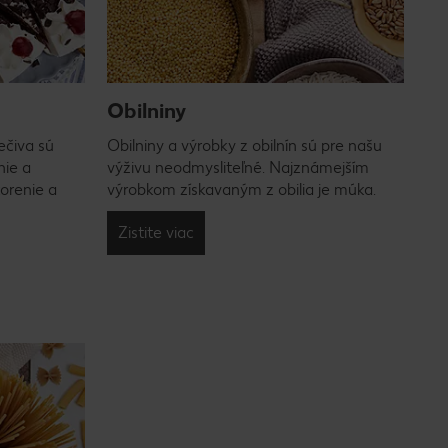
Obilniny
ečiva sú
Obilniny a výrobky z obilnín sú pre našu
nie a
výživu neodmysliteľné. Najznámejším
korenie a
výrobkom získavaným z obilia je múka.
Zistite viac