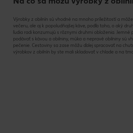
Na čo sa môžu výrobky z obilní
Výrobky z obilnín sú vhodné na mnoho príležitostí a môžet
večeru, ale aj k popoludňajšej káve, podľa toho, o aký dru
ľudia radi konzumujú s rôznymi druhmi obloženia. Jemné 
podávať s kávou a obilniny, múka a nepravé obilniny sú v
pečenie. Cestoviny sa zase môžu ďalej spracovať na chut
výrobkov z obilnín by ste mali skladovať v chlade a na 