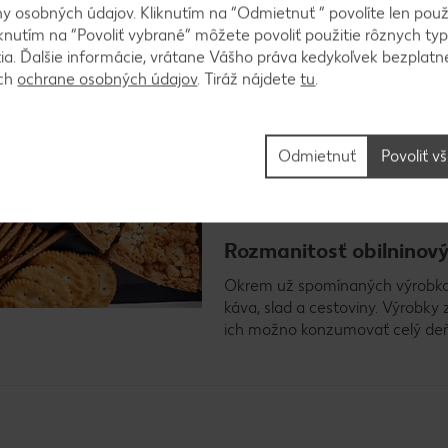
300 druhov chleba.
 osobných údajov. Kliknutím na “Odmietnuť ” povolíte len použ
knutím na “Povoliť vybrané” môžete povoliť použitie rôznych typ
tia. Ďalšie informácie, vrátane Vášho práva kedykoľvek bezplatne
Čo patrí k pečivu?
ách
ochrane osobných údajov
. Tiráž nájdete
tu
.
K pečivu zvyčajne patrí klasický
alkohol, sem patria napríklad ko
pečivo a výrobky z lístkového ce
Odmietnuť
Povoliť v
ako florentínky, oblátky, slané p
drobné keksy.
Rozmanitosť obilninov
Okrem už spomínaných výrobkov sa
káva, slad a cestoviny. Výrobky 
ich možno konzumovať celý deň: