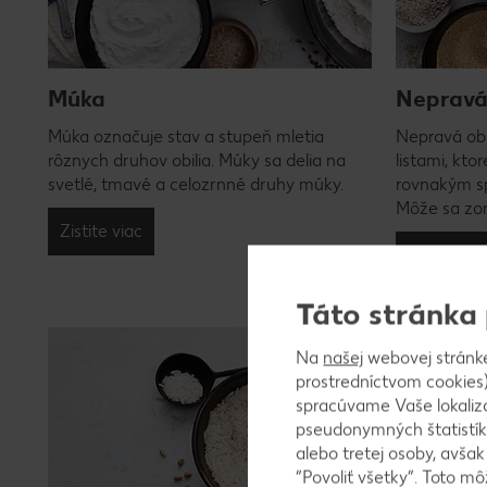
Múka
Nepravá 
Múka označuje stav a stupeň mletia
Nepravá obil
rôznych druhov obilia. Múky sa delia na
listami, kto
svetlé, tmavé a celozrnné druhy múky.
rovnakým sp
Môže sa zom
Zistite viac
Zistite via
Táto stránka
Na
našej
webovej stránk
prostredníctvom cookies)
spracúvame Vaše lokaliz
pseudonymných štatistík
alebo tretej osoby, avša
“Povoliť všetky”. Toto m