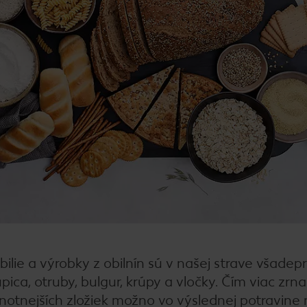
Obilie a výrobky z obilnín sú v našej strave všadep
upica, otruby, bulgur, krúpy a vločky. Čím viac zrna
tnejších zložiek možno vo výslednej potravine n