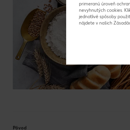
primeranú úroveň ochrany
nevyhnutých cookies. Kli
jednotlivé spôsoby použi
nájdete v našich Zásad
Pôvod