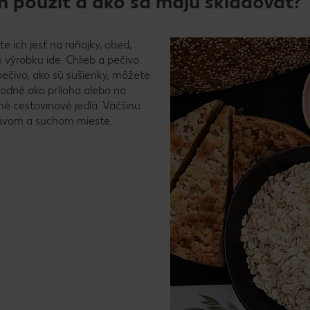
n použiť a ako sa majú skladovať?
e ich jesť na raňajky, obed,
h výrobku ide. Chlieb a pečivo
pečivo, ako sú sušienky, môžete
hodné ako príloha alebo na
né cestovinové jedlá. Väčšinu
tmavom a suchom mieste.