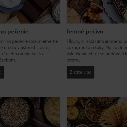
na pečenie
Jemné pečivo
mi na pečenie rozumieme tie
Hlavnými zložkami jemného p
ré určujú vlastnosti cesta,
cukor, múka a tuky. Na zosilne
uť alebo menia cesto
vylepšenie chuti sa pridávajú 
ôsobom.
arómy.
c
Zistite viac