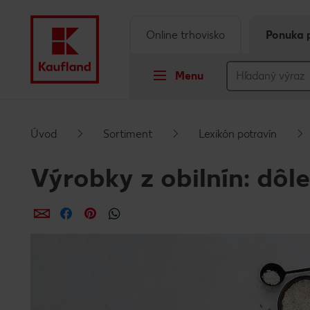
Online trhovisko
Ponuka 
Menu
Prejsť na
Úvod
Sortiment
Lexikón potravín
Hlavný obsah
Výrobky z obilnín: dôl
Päta
Zdieľať
Zdieľať
Zdieľať
Vyskakovací bočný panel