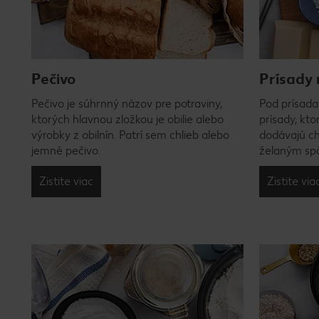
Pečivo
Prísady 
Pečivo je súhrnný názov pre potraviny,
Pod prísada
ktorých hlavnou zložkou je obilie alebo
prísady, kto
výrobky z obilnín. Patrí sem chlieb alebo
dodávajú ch
jemné pečivo.
želaným sp
Zistite viac
Zistite via