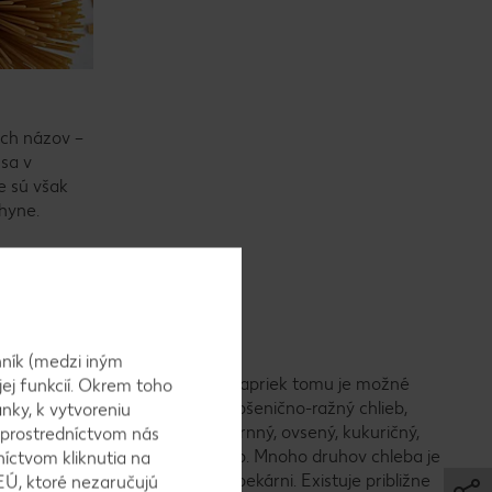
ich názov –
 sa v
e sú však
hyne.
istuje?
ník (medzi iným
gionálne a sezónne varianty, ale napriek tomu je možné
jej funkcií. Okrem toho
ý chlieb, ražný chlieb, miešaný pšenično-ražný chlieb,
nky, k vytvoreniu
šie chleby ako trojzrnný, štvorzrnný, ovsený, kukuričný,
 prostredníctvom nás
s korením alebo tvarohový chlieb. Mnoho druhov chleba je
níctvom kliknutia na
ieb je možné dostať v každej pekárni. Existuje približne
EÚ, ktoré nezaručujú