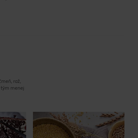
čmeň, raž,
, tým menej