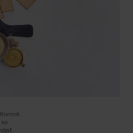
rítomné.
 sa
ájsť.