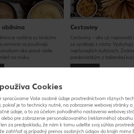
obilnina
Cestoviny
nina je rastlina so širokými
Cestoviny – ako už napovedá 
rej semená sa používajú
sa vyrábajú z cesta. Vyskytujú
ôsobom ako pravé obilie.
najrôznejších kultúrach. Znám
lieť na múku.
predovšetkým z talianskej kuc
c
Zistite viac
 používa Cookies
Koľko druhov chleba ex
e spracúvame Vaše osobné údaje prostredníctvom rôznych tech
Pokiaľ ide o chlieb, existujú re
, pokiaľ je to technicky nutné, na zobrazenie webovej stránky a 
urobiť hrubé rozdelenie: pšeničn
ačné údaje, a to za účelom pohodlného nastavenia webovej strá
knäckebroty, potom aj špeciálnej
 alebo pre zobrazenie personalizovaného (reklamného) obsahu
pohánkový, hrozienkový, chlieb 
k len za predpokladu, že nám k tomu udelíte svoj súhlas prostred
výtvorom pekárov a nie každý chl
ôže zahŕňať aj prípadný prenos osobných údajov do krajín mimo 