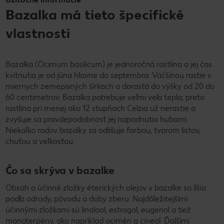
Bazalka má tieto špecifické
vlastnosti
Bazalka (Ocimum basilicum) je jednoročná rastlina a jej čas
kvitnutia je od júna hlavne do septembra. Väčšinou rastie v
miernych zemepisných šírkach a dorastá do výšky od 20 do
60 centimetrov. Bazalka potrebuje veľmi veľa tepla, preto
rastlina pri menej ako 12 stupňoch Celzia už nerastie a
zvyšuje sa pravdepodobnosť jej napadnutia hubami.
Niekoľko rodov bazalky sa odlišuje farbou, tvarom listov,
chuťou a veľkosťou.
Čo sa skrýva v bazalke
Obsah a účinné zložky éterických olejov v bazalke sa líšia
podľa odrody, pôvodu a doby zberu. Najdôležitejšími
účinnými zložkami sú linalool, estragol, eugenol a tiež
monoterpény, ako napríklad ocimén a cineol. Ďalšími