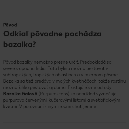
Pôvod
Odkiaľ pôvodne pochádza
bazalka?
Pôvod bazalky nemožno presne určiť. Predpokladá sa
severozápadná India. Túto bylinu možno pestovať v
subtropických, tropických oblastiach a v miernom pásme.
Bazalka sa tiež predáva v malých kvetináčoch, takže rastlinu
možno ľahko pestovať aj doma. Existujú rôzne odrody.
Bazalka fialová
(Purpurascens) sa napríklad vyznačuje
purpurovo červenými, kučeravými listami a svetlofialovými
kvetmi. V porovnaní s inými rodmi chutí jemne.