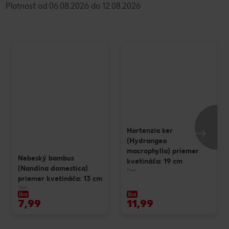
Platnosť od 06.08.2026 do 12.08.2026
Hortenzia ker
(Hydrangea
macrophylla) priemer
Nebeský bambus
kvetináča: 19 cm
(Nandina domestica)
1 kus
priemer kvetináča: 13 cm
1 kus
iba
iba
7,99
11,99