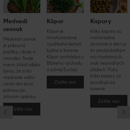
Medvedí
Kôpor
Kapary
cesnak
Kôpor je
Kríky kapary sú
mnohostranne
mimoriadne
Medvedí cesnak
využiteľná liečivá
skromné a darí sa
je príbuzný
bylina a korenie.
im predovšetkým
pažítky, cibule a
Kôpor pochádza z
na chudobných,
cesnaku. Svoje
Blízkeho východu
inak neúrodných
meno získal vďaka
a južnej Európy.
pôdach. Puky
tomu, že si ho
kríka kapary sa
medvede veľmi
Zistite viac
považujú za
cenia ako prvú
korenie.
potravu po
zimnom spánku.
Zistite viac
Zistite viac