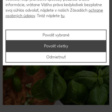
sa používa aj pri sušení listov. Ak máte bazalku na okennom
informácie, vrátane Vášho práva kedykoľvek bezplatne
parapete, odháňa dotieravé muchy. Čerstvú bazalku je
svoj súhlas odvolať, nájdete v našich Zásadách
ochrane
najlepšie trhať až krátko pred použitím. Čerstvú bazalku
osobných údajov
. Tiráž nájdete
tu
.
možno uchovávať v chladničke iba niekoľko dní.
Povoliť vybrané
Povoliť všetky
Odmietnuť