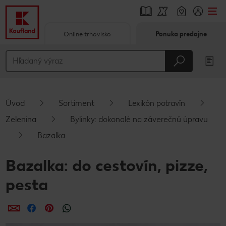
Online trhovisko
Ponuka predajne
Prejsť na
Hlavný obsah
Päta
Úvod
Sortiment
Lexikón potravín
Vyskakovací bočný panel
Zelenina
Bylinky: dokonalé na záverečnú úpravu
Bazalka
Bazalka: do cestovín, pizze,
pesta
Zdieľať
Zdieľať
Zdieľať