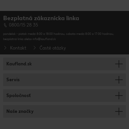
Bezplatná zákaznícka linka
0800/15 28 35
pondelok - piatok medzi 8:00 a 18:00 hodinou, sobota medzi 8:00 a 17:00 hodinou,
bezplatná linka alebo info@kaufland.sk
Kontakt
Časté otázky
Kaufland.sk
Servis
Spoločnosť
Naše značky