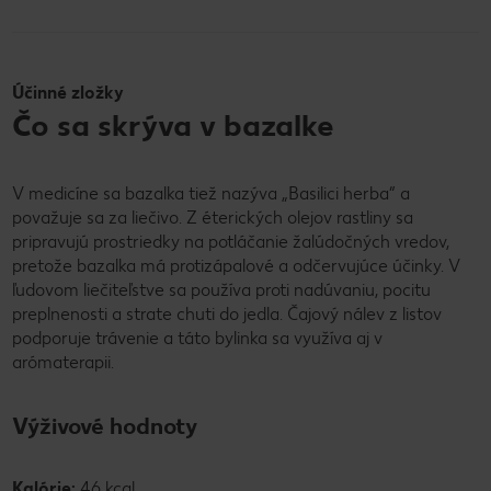
Účinné zložky
Čo sa skrýva v bazalke
V medicíne sa bazalka tiež nazýva „Basilici herba“ a
považuje sa za liečivo. Z éterických olejov rastliny sa
pripravujú prostriedky na potláčanie žalúdočných vredov,
pretože bazalka má protizápalové a odčervujúce účinky. V
ľudovom liečiteľstve sa používa proti nadúvaniu, pocitu
preplnenosti a strate chuti do jedla. Čajový nálev z listov
podporuje trávenie a táto bylinka sa využíva aj v
arómaterapii.
Výživové hodnoty
Kalórie:
46 kcal