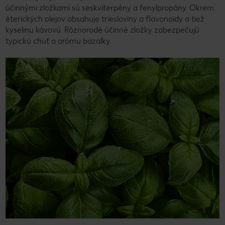
účinnými zložkami sú seskviterpény a fenylpropány. Okrem
éterických olejov obsahuje triesloviny a flavonoidy a tiež
kyselinu kávovú. Rôznorodé účinné zložky zabezpečujú
typickú chuť a arómu bazalky.