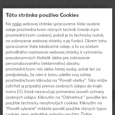
Výrobky sú v ponuke do vypredania zásob. Predaj len v obvyklom
množstve. Zobrazenia sú len ilustračné. Za chyby neručíme.
Táto stránka používa Cookies
Na
našej
webovej stránke spracúvame Vaše osobné
údaje prostredníctvom rôznych techník (medzi iným
prostredníctvom cookies), pokiaľ je to technicky nutné,
Používanie a skladovanie
na zobrazenie webovej stránky a jej funkcií. Okrem toho
Na čo sa môže bazalka použiť a
spracúvame Vaše lokalizačné údaje, a to za účelom
pohodlného nastavenia webovej stránky, k vytvoreniu
ako sa má skladovať?
pseudonymných štatistík alebo pre zobrazenie
personalizovaného (reklamného) obsahu
prostredníctvom nás alebo tretej osoby, avšak len za
V kuchyni sa používajú ako korenie čerstvé i sušené listy
predpokladu, že nám k tomu udelíte svoj súhlas
bazalky. Avšak pri sušení sa časť arómy stráca. Obvykle sa
prostredníctvom kliknutia na “Povoliť všetky”. Toto môže
lístky roztrhajú v prstoch alebo rozdrvia v mažiari.
zahŕňať aj prípadný prenos osobných údajov do krajín
mimo EÚ, ktoré nezaručujú primeranú úroveň ochrany
Keďže bazalka veľmi citlivo reaguje na teplo a, odobne ako
osobných údajov. Kliknutím na “Odmietnuť ” povolíte len
pri sušení, veľmi rýchlo stráca arómu, pri varení sa pridáva
použitie technicky nevyhnutých cookies. Kliknutím na
vždy až na koniec. Pri konzervácii čerstvých lístkov sa lístky z
“Povoliť vybrané” môžete povoliť použitie rôznych typov
oboch strán natrú olivovým olejom a zamrazia. Táto metóda
cookies, resp. jednotlivé spôsoby použitia. Ďalšie