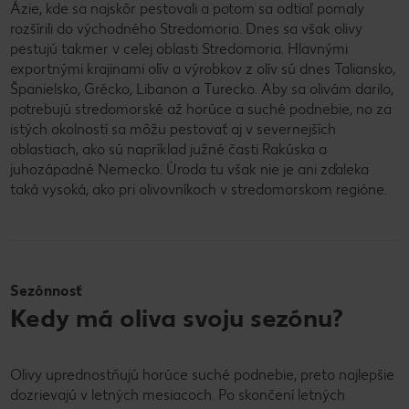
Ázie, kde sa najskôr pestovali a potom sa odtiaľ pomaly
rozšírili do východného Stredomoria. Dnes sa však olivy
pestujú takmer v celej oblasti Stredomoria. Hlavnými
exportnými krajinami olív a výrobkov z olív sú dnes Taliansko,
Španielsko, Grécko, Libanon a Turecko. Aby sa olivám darilo,
potrebujú stredomorské až horúce a suché podnebie, no za
istých okolností sa môžu pestovať aj v severnejších
oblastiach, ako sú napríklad južné časti Rakúska a
juhozápadné Nemecko. Úroda tu však nie je ani zďaleka
taká vysoká, ako pri olivovníkoch v stredomorskom regióne.
Sezónnosť
Kedy má oliva svoju sezónu?
Olivy uprednostňujú horúce suché podnebie, preto najlepšie
dozrievajú v letných mesiacoch. Po skončení letných