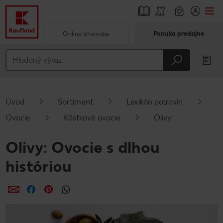
Online trhovisko
Ponuka predajne
Prejsť na
Hlavný obsah
Päta
Úvod
Sortiment
Lexikón potravín
Vyskakovací bočný panel
Ovocie
Kôstkové ovocie
Olivy
Olivy: Ovocie s dlhou
históriou
Zdieľať
Zdieľať
Zdieľať