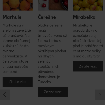
Marhule
Čerešne
Mirabelka
Marhule sú v
Sladké čerešne
Mirabelka je
zrelom stave žlté
majú
odroda slivky a
až oranžové. Na
tmavočervenú až
označuje sa aj
strane obrátenej
čiernu farbu s
ako žltá slivka. Jej
k slnku sú často
masívnymi
plod je približne tri
mierne
okrúhlymi plodmi
centimetre veľký
červenkasté. V
na dlhých
a má guľatý tvar.
čerstvom stave
zelených
Zistite viac
chutia najlepšie
stopkách. Ich
samotné.
pôvodnou
domovinou je
Zistite viac
Turecko.
Zistite viac