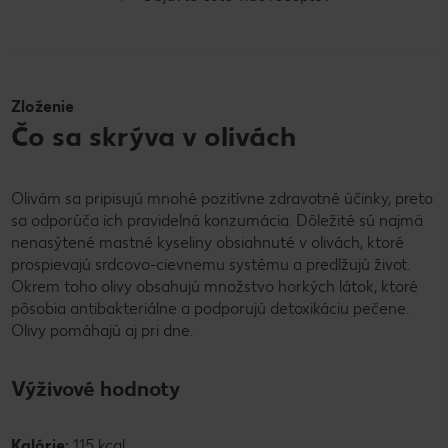
Bez laktózy
Vegetariánske
Zloženie
Čo sa skrýva v olivách
Olivám sa pripisujú mnohé pozitívne zdravotné účinky, preto
sa odporúča ich pravidelná konzumácia. Dôležité sú najmä
nenasýtené mastné kyseliny obsiahnuté v olivách, ktoré
prospievajú srdcovo-cievnemu systému a predlžujú život.
Okrem toho olivy obsahujú množstvo horkých látok, ktoré
pôsobia antibakteriálne a podporujú detoxikáciu pečene.
Olivy pomáhajú aj pri dne.
Výživové hodnoty
Kalórie:
115 kcal