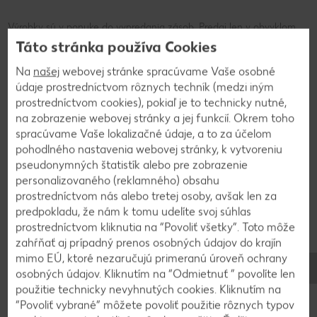
Výrobky sú v ponuke do vypredania zásob. Predaj len v obvyklom
množstve. Zobrazenia sú len ilustračné. Za chyby neručíme.
Táto stránka používa Cookies
Na
našej
webovej stránke spracúvame Vaše osobné
údaje prostredníctvom rôznych techník (medzi iným
prostredníctvom cookies), pokiaľ je to technicky nutné,
na zobrazenie webovej stránky a jej funkcií. Okrem toho
Používanie a skladovanie
spracúvame Vaše lokalizačné údaje, a to za účelom
Na čo sa môžu použiť olivy a ako
pohodlného nastavenia webovej stránky, k vytvoreniu
sa majú skladovať?
pseudonymných štatistík alebo pre zobrazenie
personalizovaného (reklamného) obsahu
prostredníctvom nás alebo tretej osoby, avšak len za
Olivy sa môžu konzumovať buď surové, alebo sa predávajú
predpokladu, že nám k tomu udelíte svoj súhlas
nakladané. Okrem toho sú olivy chutnou prísadou do
prostredníctvom kliknutia na “Povoliť všetky”. Toto môže
stredomorských pokrmov a šalátov. Ďalšie hlavné využitie
zahŕňať aj prípadný prenos osobných údajov do krajín
olív je pri výrobe olivového oleja, kde ide o olej lisovaný za
mimo EÚ, ktoré nezaručujú primeranú úroveň ochrany
studena a o tuk z olív spracovaný na olej.
osobných údajov. Kliknutím na “Odmietnuť ” povolíte len
použitie technicky nevyhnutých cookies. Kliknutím na
Olivy by sa mali skladovať na tmavom a chladnom mieste
“Povoliť vybrané” môžete povoliť použitie rôznych typov
chránenom pred pôsobením svetla. Najlepšie je, ak sa olivy