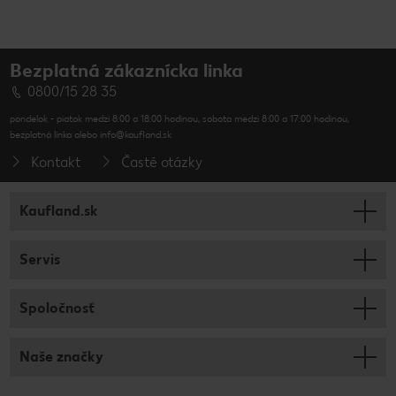
Bezplatná zákaznícka linka
0800/15 28 35
pondelok - piatok medzi 8:00 a 18:00 hodinou, sobota medzi 8:00 a 17:00 hodinou,
bezplatná linka alebo info@kaufland.sk
Kontakt
Časté otázky
Kaufland.sk
Servis
Spoločnosť
Naše značky