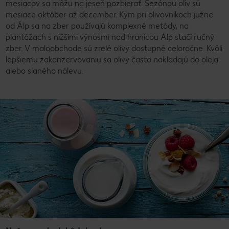
mesiacov sa môžu na jeseň pozbierať. Sezónou olív sú
mesiace október až december. Kým pri olivovníkoch južne
od Álp sa na zber používajú komplexné metódy, na
plantážach s nižšími výnosmi nad hranicou Álp stačí ručný
zber. V maloobchode sú zrelé olivy dostupné celoročne. Kvôli
lepšiemu zakonzervovaniu sa olivy často nakladajú do oleja
alebo slaného nálevu.