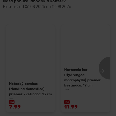
Naša ponuka lahôdok a konzerv
Platnosť od 06.08.2026 do 12.08.2026
Hortenzia ker
(Hydrangea
macrophylla) priemer
Nebeský bambus
kvetináča: 19 cm
(Nandina domestica)
1 kus
priemer kvetináča: 13 cm
1 kus
iba
iba
7,99
11,99