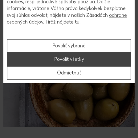
cookies, resp. jednotlivé spôsoby použitia. Ďalšie
aj po otvorení uchovávajú v uzavretej nádobe. Za
informácie, vrátane Vášho práva kedykoľvek bezplatne
optimálnych podmienok sa olivy po otvorení môžu skladovať
svoj súhlas odvolať, nájdete v našich Zásadách
ochrane
približne dva týždne.
osobných údajov
. Tiráž nájdete
tu
.
Povoliť vybrané
Povoliť všetky
Odmietnuť