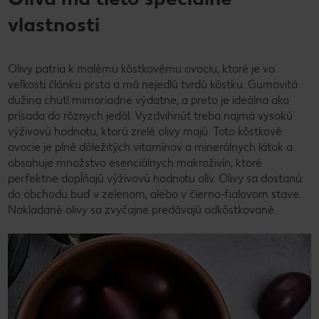
vlastnosti
Olivy patria k malému kôstkovému ovociu, ktoré je vo
veľkosti článku prsta a má nejedlú tvrdú kôstku. Gumovitá
dužina chutí mimoriadne výdatne, a preto je ideálna ako
prísada do rôznych jedál. Vyzdvihnúť treba najmä vysokú
výživovú hodnotu, ktorú zrelé olivy majú. Toto kôstkové
ovocie je plné dôležitých vitamínov a minerálnych látok a
obsahuje množstvo esenciálnych makroživín, ktoré
perfektne dopĺňajú výživovú hodnotu olív. Olivy sa dostanú
do obchodu buď v zelenom, alebo v čierno-fialovom stave.
Nakladané olivy sa zvyčajne predávajú odkôstkované.