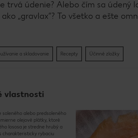
ne trvá údenie? Alebo čím sa údený l
 ako „gravlax“? To všetko a ešte om
užívanie a skladovanie
Recepty
Účinné zložky
 vlastnosti
e soleného alebo predsoleného
mierne olejové plátky, ktoré
ho lososa je stredne hrubý a
 charakteristicky rybaciu