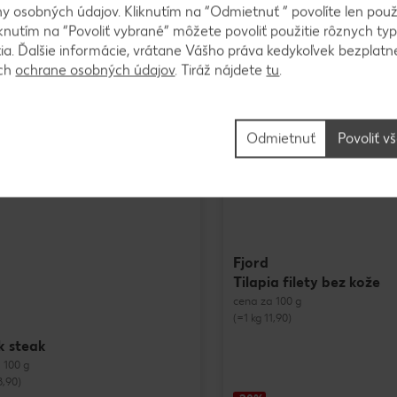
 osobných údajov. Kliknutím na “Odmietnuť ” povolíte len použ
onuka trvanlivých výrobkov
knutím na “Povoliť vybrané” môžete povoliť použitie rôznych typ
od 06.08.2026 do 12.08.2026
tia. Ďalšie informácie, vrátane Vášho práva kedykoľvek bezplatne
ách
ochrane osobných údajov
. Tiráž nájdete
tu
.
Odmietnuť
Povoliť v
Mimoriadna ponuka!
Fjord
Tilapia filety bez kože
cena za 100 g
(=1 kg 11,90)
k steak
 100 g
8,90)