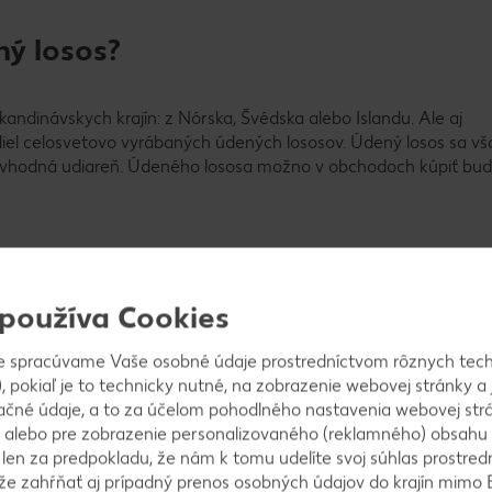
ý losos?
ndinávskych krajín: z Nórska, Švédska alebo Islandu. Ale aj
el celosvetovo vyrábaných údených lososov. Údený losos sa vš
to vhodná udiareň. Údeného lososa možno v obchodoch kúpiť bu
 používa Cookies
ónu?
e spracúvame Vaše osobné údaje prostredníctvom rôznych tech
, pokiaľ je to technicky nutné, na zobrazenie webovej stránky a 
ačné údaje, a to za účelom pohodlného nastavenia webovej strá
lososa možno kúpiť spravidla od februára do konca septembra, id
 alebo pre zobrazenie personalizovaného (reklamného) obsahu
uje predovšetkým na jeseň a v zime.
k len za predpokladu, že nám k tomu udelíte svoj súhlas prostred
ôže zahŕňať aj prípadný prenos osobných údajov do krajín mimo 