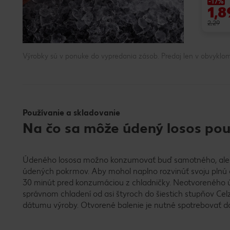
-17%
1,8
2,29
Výrobky sú v ponuke do vypredania zásob. Predaj len v obvyklom
Používanie a skladovanie
Na čo sa môže údený losos pou
Údeného lososa možno konzumovať buď samotného, alebo
údených pokrmov. Aby mohol naplno rozvinúť svoju plnú
30 minút pred konzumáciou z chladničky. Neotvoreného 
správnom chladení od asi štyroch do šiestich stupňov Celz
dátumu výroby. Otvorené balenie je nutné spotrebovať do