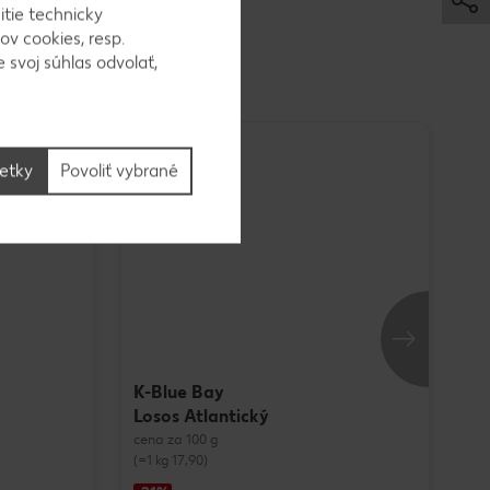
itie technicky
ov cookies, resp.
 svoj súhlas odvolať,
šetky
Povoliť vybrané
K-Blue Bay
Losos Atlantický
cena za 100 g
(=1 kg 17,90)