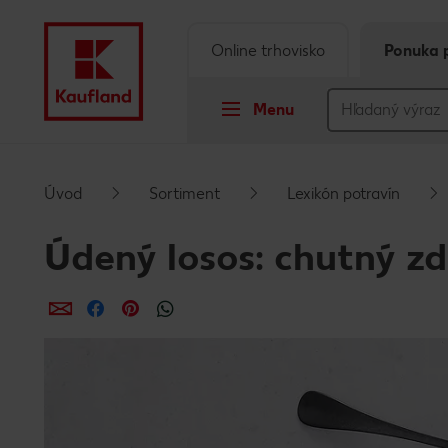
Online trhovisko
Ponuka 
Menu
Prejsť na
Úvod
Sortiment
Lexikón potravín
Hlavný obsah
Údený losos: chutný zd
Päta
Zdieľať
Zdieľať
Zdieľať
Vyskakovací bočný panel