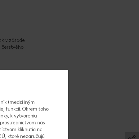
ak v zásade
ď čerstvého
ník (medzi iným
jej funkcií. Okrem toho
nky, k vytvoreniu
e totiž o
 prostredníctvom nás
níctvom kliknutia na
EÚ, ktoré nezaručujú