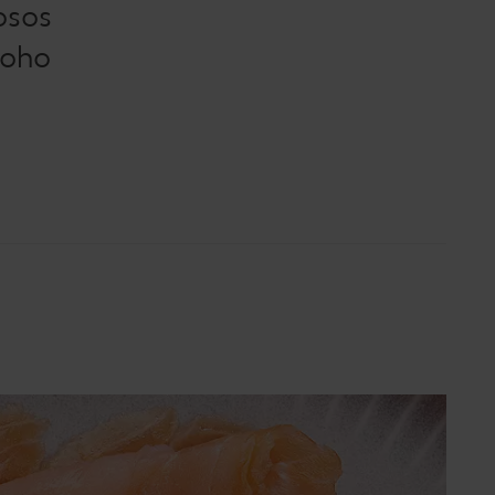
osos
noho