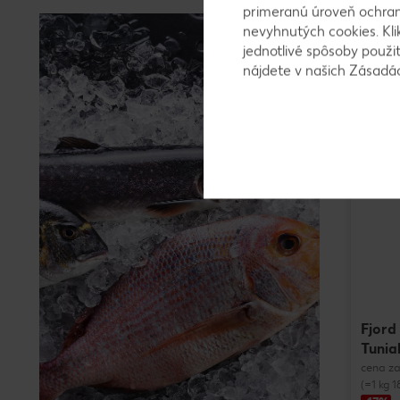
primeranú úroveň ochrany
Naša p
nevyhnutých cookies. Kli
Platnosť 
jednotlivé spôsoby použi
nájdete v našich Zásad
Fjord
Tunia
cena za
(=1 kg 1