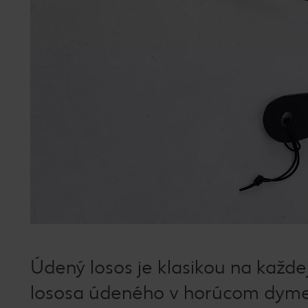
Údený losos je klasikou na každej 
lososa údeného v horúcom dyme (