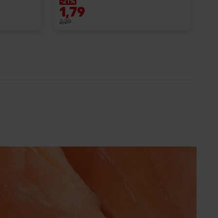
-21%
1,79
2,29