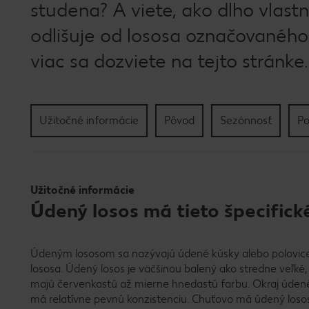
studena? A viete, ako dlho vlast
odlišuje od lososa označovaného
viac sa dozviete na tejto stránke.
Užitočné informácie
Pôvod
Sezónnosť
Po
Užitočné informácie
Údený losos má tieto špecifické
Údeným lososom sa nazývajú údené kúsky alebo polovic
lososa. Údený losos je väčšinou balený ako stredne veľké, 
majú červenkastú až mierne hnedastú farbu. Okraj údené
má relatívne pevnú konzistenciu. Chuťovo má údený losos