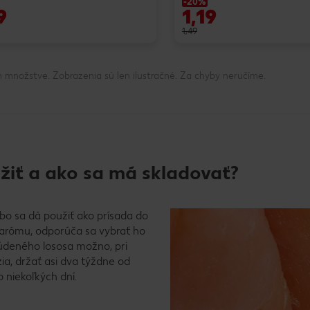
-20%
9
1,19
1,49
 množstve. Zobrazenia sú len ilustračné. Za chyby neručíme.
žiť a ako sa má skladovať?
 sa dá použiť ako prísada do
 arómu, odporúča sa vybrať ho
údeného lososa možno, pri
ia, držať asi dva týždne od
 niekoľkých dní.