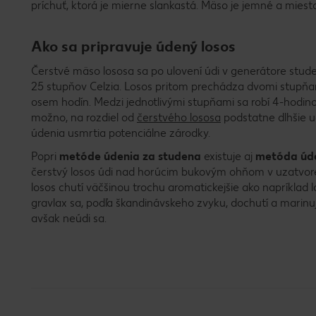
príchuť, ktorá je mierne slankastá. Mäso je jemné a miest
Ako sa pripravuje údený losos
Čerstvé mäso lososa sa po ulovení údi v generátore stud
25 stupňov Celzia. Losos pritom prechádza dvomi stupňam
osem hodín. Medzi jednotlivými stupňami sa robí 4-hodin
možno, na rozdiel od
čerstvého lososa
podstatne dlhšie u
údenia usmrtia potenciálne zárodky.
Popri
metóde údenia za studena
existuje aj
metóda úde
čerstvý losos údi nad horúcim bukovým ohňom v uzatvor
losos chutí väčšinou trochu aromatickejšie ako napríklad
gravlax sa, podľa škandinávskeho zvyku, dochutí a marinu
avšak neúdi sa.