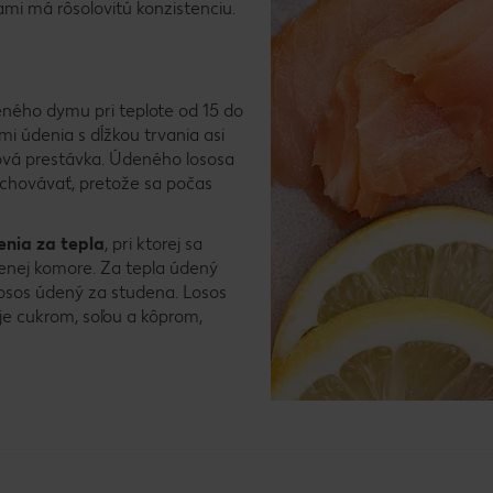
ami má rôsolovitú konzistenciu.
eného dymu pri teplote od 15 do
i údenia s dĺžkou trvania asi
ová prestávka. Údeného lososa
chovávať, pretože sa počas
nia za tepla
, pri ktorej sa
enej komore. Za tepla údený
 losos údený za studena. Losos
je cukrom, soľou a kôprom,