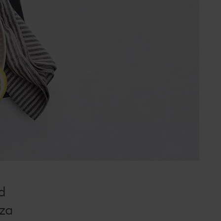
d
 za