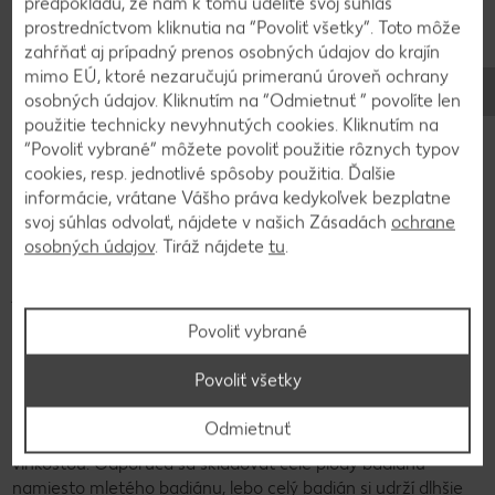
predpokladu, že nám k tomu udelíte svoj súhlas
prostredníctvom kliknutia na “Povoliť všetky”. Toto môže
zahŕňať aj prípadný prenos osobných údajov do krajín
mimo EÚ, ktoré nezaručujú primeranú úroveň ochrany
Používanie a skladovanie
osobných údajov. Kliknutím na “Odmietnuť ” povolíte len
Na čo sa môže badián použiť a
použitie technicky nevyhnutých cookies. Kliknutím na
ako sa skladuje?
“Povoliť vybrané” môžete povoliť použitie rôznych typov
cookies, resp. jednotlivé spôsoby použitia. Ďalšie
informácie, vrátane Vášho práva kedykoľvek bezplatne
Badián je univerzálne korenie s jedinečnou vôňou a chuťou,
svoj súhlas odvolať, nájdete v našich Zásadách
ochrane
ktorý je obľúbený v mnohých kuchyniach sveta. Vďaka
osobných údajov
. Tiráž nájdete
tu
.
korenistej chuti sa často využíva v polievkach, dusených
jedlách, omáčkach a niektorých dezertoch. Badián sa
nachádza aj v mnohých zmesiach korenia, najmä v kari
Povoliť vybrané
práškoch a zmesiach z piatich korenín, ako ich poznáme z
ázijských pokrmov.
Povoliť všetky
Badián by sa mal skladovať na suchom tmavom mieste, aby
Odmietnuť
bolo korenie chránené pred priamym slnečným žiarením a
vlhkosťou. Odporúča sa skladovať celé plody badiánu
namiesto mletého badiánu, lebo celý badián si udrží dlhšie