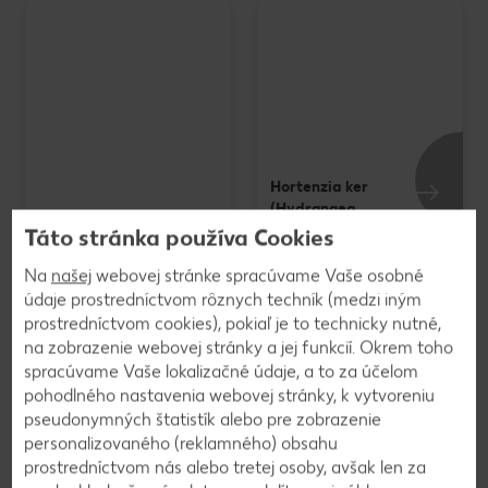
Hortenzia ker
(Hydrangea
macrophylla) priemer
Táto stránka používa Cookies
Nebeský bambus
kvetináča: 19 cm
(Nandina domestica)
1 kus
Na
našej
webovej stránke spracúvame Vaše osobné
priemer kvetináča: 13 cm
údaje prostredníctvom rôznych techník (medzi iným
1 kus
prostredníctvom cookies), pokiaľ je to technicky nutné,
iba
iba
7,99
11,99
na zobrazenie webovej stránky a jej funkcií. Okrem toho
spracúvame Vaše lokalizačné údaje, a to za účelom
pohodlného nastavenia webovej stránky, k vytvoreniu
pseudonymných štatistík alebo pre zobrazenie
Výrobky sú v ponuke do vypredania zásob. Predaj len v obvyklom
personalizovaného (reklamného) obsahu
množstve. Zobrazenia sú len ilustračné. Za chyby neručíme.
prostredníctvom nás alebo tretej osoby, avšak len za