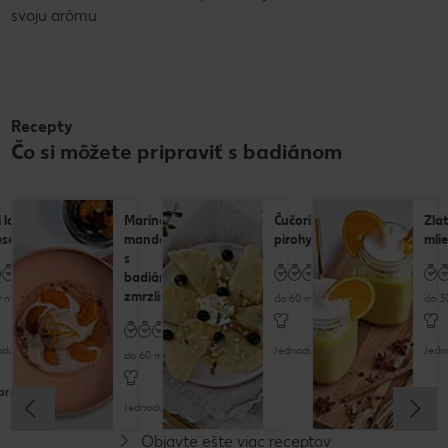
svoju arómu.
Recepty
Čo si môžete pripraviť s badiánom
 latte
Marinované
Čučoriedkové
Zla
esecake
mandarínky
pirohy
mli
s
badiánovou
zmrzlinou
 minút
do 60 minút
do 3
oduché
Jednoduché
Jedn
do 60 minút
orecept
Jednoduché
Objavte ešte viac receptov