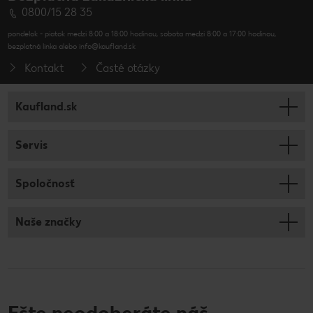
0800/15 28 35
pondelok - piatok medzi 8:00 a 18:00 hodinou, sobota medzi 8:00 a 17:00 hodinou,
bezplatná linka alebo info@kaufland.sk
Kontakt
Časté otázky
Kaufland.sk
Servis
Spoločnosť
Naše značky
Ešte neodoberáte náš