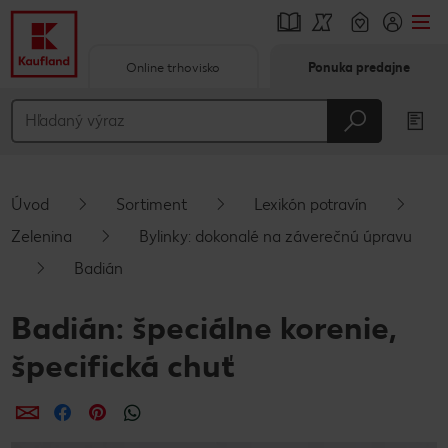
Online trhovisko
Ponuka predajne
Prejsť na
Hlavný obsah
Päta
Úvod
Sortiment
Lexikón potravín
Vyskakovací bočný panel
Zelenina
Bylinky: dokonalé na záverečnú úpravu
Badián
Badián: špeciálne korenie,
špecifická chuť
Zdieľať
Zdieľať
Zdieľať