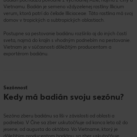
Vietnamu. Badián je semeno vždyzelenej rastliny Illicium
verum, ktorá patrí do čeľade Illiciaceae. Táto rastlina má svoj
domov v tropických a subtropických oblastiach.
Postupne sa pestovanie badiánu rozšírilo aj do iných častí
sveta, najmä do krajín s vhodným podnebím na pestovanie.
Vietnam je v súčasnosti dôležitým producentom a
exportérom badiánu.
Sezónnosť
Kedy má badián svoju sezónu?
Sezóna zberu badiánu sa líši v závislosti od oblasti a
podnebia. V Číne sa zber uskutočňuje od konca leta až do
jesene, od augusta do októbra. Vo Vietname, ktorý je
dôležitým producentom badiánu, sa zber uskutočňuje