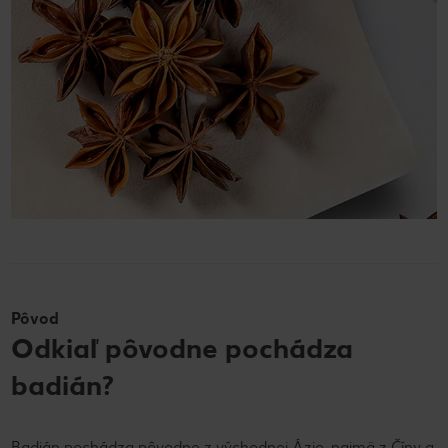
Pôvod
Odkiaľ pôvodne pochádza
badián?
Badián pochádza pôvodne z východnej Ázie, najmä z Číny a