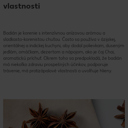
vlastnosti
Badián je korenie s intenzívnou anízovou arómou a
sladkasto-korenistou chuťou. Často sa používa v ázijskej,
orientálnej a indickej kuchyni, aby dodal polievkam, duseným
jedlám, omáčkam, dezertom a nápojom, ako je čaj Chai,
aromatickú príchuť. Okrem toho sa predpokladá, že badián
má niekoľko zdraviu prospešných účinkov, podporuje
trávenie, má protizápalové vlastnosti a uvoľňuje hlieny.