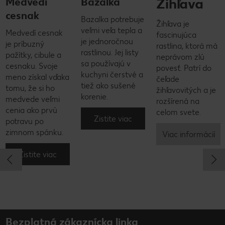
Žihľava
Medvedí
Bazalka
cesnak
Bazalka potrebuje
Žihľava je
veľmi veľa tepla a
Medvedí cesnak
fascinujúca
je jednoročnou
je príbuzný
rastlina, ktorá má
rastlinou. Jej listy
pažítky, cibule a
neprávom zlú
sa používajú v
cesnaku. Svoje
povesť. Patrí do
kuchyni čerstvé a
meno získal vďaka
čeľade
tiež ako sušené
tomu, že si ho
žihľavovitých a je
korenie.
medvede veľmi
rozšírená na
cenia ako prvú
celom svete.
Zistite viac
potravu po
zimnom spánku.
Viac informácií
Zistite viac
Bezplatná zákaznícka linka