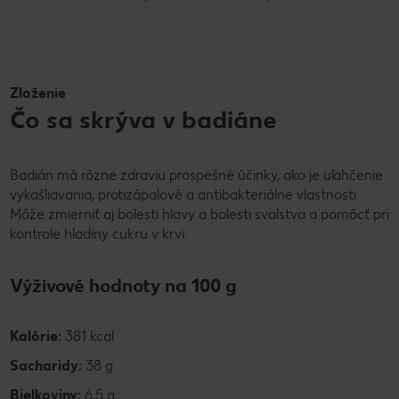
Zloženie
Čo sa skrýva v badiáne
Badián má rôzne zdraviu prospešné účinky, ako je uľahčenie
vykašliavania, protizápalové a antibakteriálne vlastnosti.
Môže zmierniť aj bolesti hlavy a bolesti svalstva a pomôcť pri
kontrole hladiny cukru v krvi.
Výživové hodnoty na 100 g
Kalórie:
381 kcal
Sacharidy:
38 g
Bielkoviny:
6,5 g