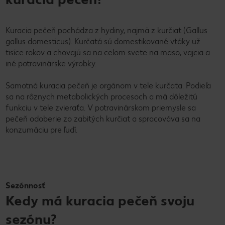
Kuracia pečeň pochádza z hydiny, najmä z kurčiat (Gallus
gallus domesticus). Kurčatá sú domestikované vtáky už
tisíce rokov a chovajú sa na celom svete na
mäso
,
vajcia
a
iné potravinárske výrobky.
Samotná kuracia pečeň je orgánom v tele kurčaťa. Podieľa
sa na rôznych metabolických procesoch a má dôležitú
funkciu v tele zvieraťa. V potravinárskom priemysle sa
pečeň odoberie zo zabitých kurčiat a spracováva sa na
konzumáciu pre ľudí.
Sezónnosť
Kedy má kuracia pečeň svoju
sezónu?