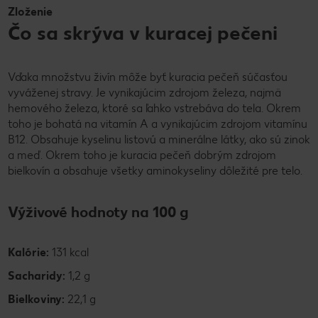
Zloženie
Čo sa skrýva v kuracej pečeni
Vďaka množstvu živín môže byť kuracia pečeň súčasťou
vyváženej stravy. Je vynikajúcim zdrojom železa, najmä
hemového železa, ktoré sa ľahko vstrebáva do tela. Okrem
toho je bohatá na vitamín A a vynikajúcim zdrojom vitamínu
B12. Obsahuje kyselinu listovú a minerálne látky, ako sú zinok
a meď. Okrem toho je kuracia pečeň dobrým zdrojom
bielkovín a obsahuje všetky aminokyseliny dôležité pre telo.
Výživové hodnoty na 100 g
Kalórie:
131 kcal
Sacharidy:
1,2 g
Bielkoviny:
22,1 g