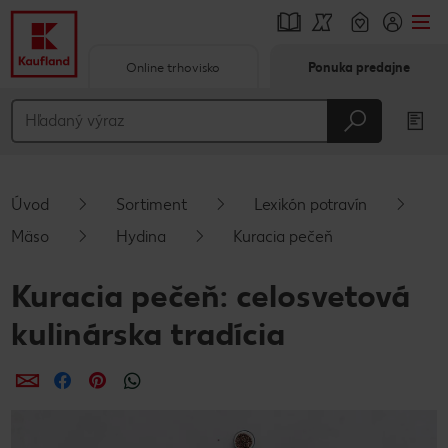
Online trhovisko
Ponuka predajne
Prejsť na
Hlavný obsah
Päta
Úvod
Sortiment
Lexikón potravín
Vyskakovací bočný panel
Mäso
Hydina
Kuracia pečeň
Kuracia pečeň: celosvetová
kulinárska tradícia
Zdieľať
Zdieľať
Zdieľať