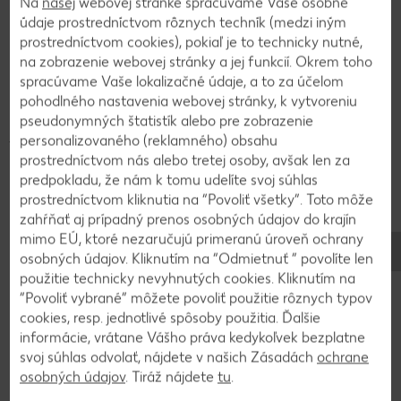
Na
našej
webovej stránke spracúvame Vaše osobné
Tento všestranný výrobok sa používa v rôznych kulinárskych
údaje prostredníctvom rôznych techník (medzi iným
tradíciách na celom svete.
prostredníctvom cookies), pokiaľ je to technicky nutné,
na zobrazenie webovej stránky a jej funkcií. Okrem toho
Môže sa nakrájať na plátky a upiecť na panvici s maslom,
spracúvame Vaše lokalizačné údaje, a to za účelom
cibuľou a koreninami. Spracovaná na krémovú paštétu je
pohodlného nastavenia webovej stránky, k vytvoreniu
chutnou nátierkou na chlieb. V polievkach a dusených
pseudonymných štatistík alebo pre zobrazenie
jedlách zvýrazní chuť a výživovú hodnotu. A v niektorých
personalizovaného (reklamného) obsahu
kuchyniach sa používa aj v
šalátoch
– pre extra chuť a
prostredníctvom nás alebo tretej osoby, avšak len za
bielkoviny.
predpokladu, že nám k tomu udelíte svoj súhlas
prostredníctvom kliknutia na “Povoliť všetky”. Toto môže
Správne skladovanie kuracej pečene je dôležité na
zahŕňať aj prípadný prenos osobných údajov do krajín
zachovanie jej čerstvosti a kvality. Po kúpe alebo príprave by
mimo EÚ, ktoré nezaručujú primeranú úroveň ochrany
sa mala okamžite schladiť a zabaliť do vzduchotesného
osobných údajov. Kliknutím na “Odmietnuť ” povolíte len
obalu, aby sa zabránilo jej vyschnutiu a kontaminácii. Teplota
použitie technicky nevyhnutých cookies. Kliknutím na
od 0 do 4 stupňov Celzia je ideálna, skonzumovať by sa
“Povoliť vybrané” môžete povoliť použitie rôznych typov
mala v priebehu 1 až 2 dní. Kvôli dlhšiemu skladovaniu sa
cookies, resp. jednotlivé spôsoby použitia. Ďalšie
môže aj zamraziť, pričom doba skladovania v mrazničke je
informácie, vrátane Vášho práva kedykoľvek bezplatne
zvyčajne 2 až 3 mesiace. Pri rozmrazovaní sa odporúča
svoj súhlas odvolať, nájdete v našich Zásadách
ochrane
vložiť ju do chladničky.
osobných údajov
. Tiráž nájdete
tu
.