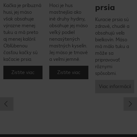
prsia
Kačka je príbuzná
Hoci je hus
husi, jej mäso
mastnejšia ako
však obsahuje
iné druhy hydiny,
Kuracie prsia sú
výrazne menej
obsahuje jej mäso
zdravé, chudé a
tuku a má preto
veľký podiel
obsahujú veľa
aj menej kalórií.
nenasýtených
bielkovín. Mäso
Obľúbenou
mastných kyselín.
má málo tuku a
časťou kačky sú
Jej mäso je tmavé
môže sa
kačacie prsia.
a veľmi jemné.
pripravovať
rôznymi
Zistite viac
Zistite viac
spôsobmi.
Viac informácií