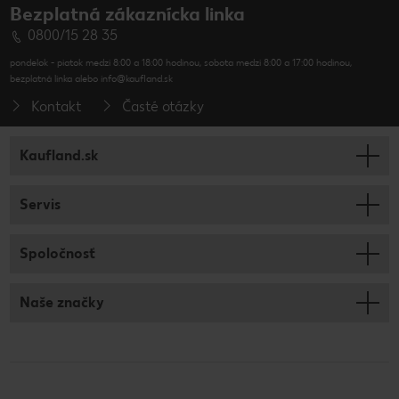
Bezplatná zákaznícka linka
0800/15 28 35
pondelok - piatok medzi 8:00 a 18:00 hodinou, sobota medzi 8:00 a 17:00 hodinou,
bezplatná linka alebo info@kaufland.sk
Kontakt
Časté otázky
Kaufland.sk
Servis
Spoločnosť
Naše značky