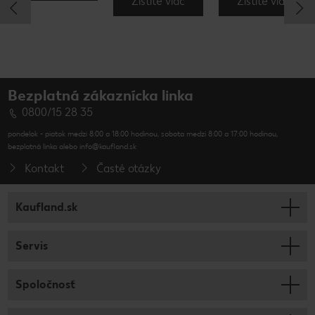
Zistite viac
Zistite viac
Bezplatná zákaznícka linka
0800/15 28 35
pondelok - piatok medzi 8:00 a 18:00 hodinou, sobota medzi 8:00 a 17:00 hodinou,
bezplatná linka alebo info@kaufland.sk
Kontakt
Časté otázky
Kaufland.sk
Servis
Spoločnosť