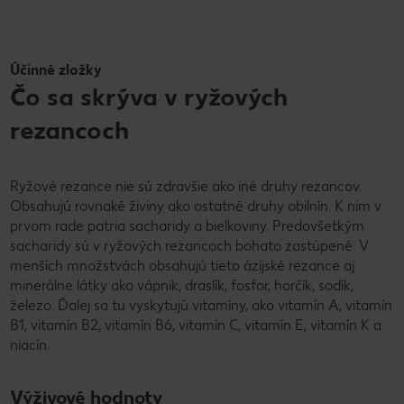
Účinné zložky
Čo sa skrýva v ryžových
rezancoch
Ryžové rezance nie sú zdravšie ako iné druhy rezancov.
Obsahujú rovnaké živiny ako ostatné druhy obilnín. K nim v
prvom rade patria sacharidy a bielkoviny. Predovšetkým
sacharidy sú v ryžových rezancoch bohato zastúpené. V
menších množstvách obsahujú tieto ázijské rezance aj
minerálne látky ako vápnik, draslík, fosfor, horčík, sodík,
železo. Ďalej sa tu vyskytujú vitamíny, ako vitamín A, vitamín
B1, vitamín B2, vitamín B6, vitamín C, vitamín E, vitamín K a
niacín.
Výživové hodnoty