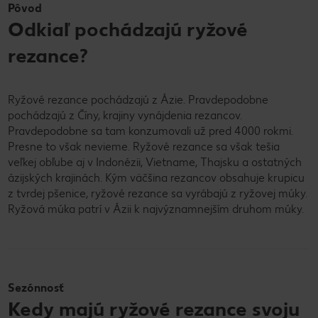
Pôvod
Odkiaľ pochádzajú ryžové
rezance?
Ryžové rezance pochádzajú z Ázie. Pravdepodobne
pochádzajú z Číny, krajiny vynájdenia rezancov.
Pravdepodobne sa tam konzumovali už pred 4000 rokmi.
Presne to však nevieme. Ryžové rezance sa však tešia
veľkej obľube aj v Indonézii, Vietname, Thajsku a ostatných
ázijských krajinách. Kým väčšina rezancov obsahuje krupicu
z tvrdej pšenice, ryžové rezance sa vyrábajú z ryžovej múky.
Ryžová múka patrí v Ázii k najvýznamnejším druhom múky.
Sezónnosť
Kedy majú ryžové rezance svoju