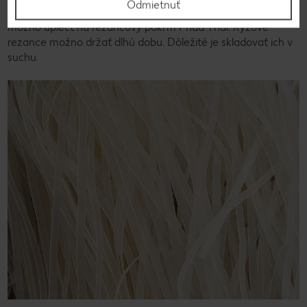
Odmietnuť
rezance ako prísadu do rezancových polievok. Takisto ich
možno upiecť na rezancový pokrm Phad Thai. Ryžové
rezance možno držať dlhú dobu. Dôležité je skladovať ich v
suchu.