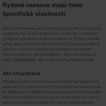
Ryžové rezance majú tieto
špecifické vlastnosti
Ako ryžové rezance sa označujú rezance, ktoré sa vyrábajú
z ryžovej múky. Ryžové rezance sú tenké. Ich maximálna
hrúbka je od jedného do dvoch milimetrov. Z tohto dôvodu
je tiež doba varenia iba do dvoch minút. Často dochádza k
zámene ryžových rezancov so sklenenými rezancami.
Sklenené rezance tiež pochádzajú z Ázie, nevyrábajú sa
však z
ryžovej múky
, ale z vody a škrobu fazule mungo.
Ako ich pripraviť
Pri príprave stačí ryžové rezance väčšinou iba namočiť do
vody, hoci ich možno aj variť. Pri namáčaní sa rezance dajú
do veľkej misy a zalejú sa čerstvo uvarenou, horúcou vodou.
Na misu sa položí pokrievka, rezance sa nejaký čas močia,
potom sa scedia a používajú. Pri varení ryžové rezance