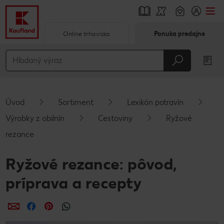
Online trhovisko
Ponuka predajne
Prejsť na
Hlavný obsah
Päta
Úvod
Sortiment
Lexikón potravín
Vyskakovací bočný panel
Výrobky z obilnín
Cestoviny
Ryžové
rezance
Ryžové rezance: pôvod,
príprava a recepty
Zdieľať
Zdieľať
Zdieľať