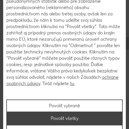
pseudonymných štatistík alebo pre zobrazenie
3,49
2,98
personalizovaného (reklamného) obsahu
prostredníctvom nás alebo tretej osoby, avšak len za
predpokladu, že nám k tomu udelíte svoj súhlas
Výrobky sú v ponuke do vypredania zásob. Predaj len v obvyklom
prostredníctvom kliknutia na “Povoliť všetky”. Toto môže
množstve. Zobrazenia sú len ilustračné. Za chyby neručíme.
zahŕňať aj prípadný prenos osobných údajov do krajín
mimo EÚ, ktoré nezaručujú primeranú úroveň ochrany
osobných údajov. Kliknutím na “Odmietnuť ” povolíte len
použitie technicky nevyhnutých cookies. Kliknutím na
“Povoliť vybrané” môžete povoliť použitie rôznych typov
Používanie a skladovanie
cookies, resp. jednotlivé spôsoby použitia. Ďalšie
Na čo sa môžu ryžové rezance
informácie, vrátane Vášho práva kedykoľvek bezplatne
použiť a ako sa majú skladovať?
svoj súhlas odvolať, nájdete v našich Zásadách
ochrane
osobných údajov
. Tiráž nájdete
tu
.
Ryžové rezance sa v Ázii používajú rôznym spôsobom, ktorý
závisí od typickej kuchyne danej krajiny. V Číne sú ryžové
Povoliť vybrané
rezance veľmi obľúbené predovšetkým na juhu. V japonskej
kuchyni sa ryžové rezance tiež nazývajú
bifun
a v Indonézií
Povoliť všetky
ich volajú
mihun
. Mihun Goreng je variantom známeho Nasi
Goreng alebo Bami Goreng. Thajčania používajú ryžové