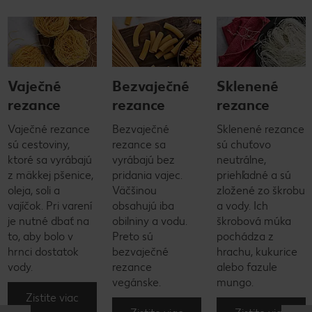
Vaječné
Bezvaječné
Sklenené
rezance
rezance
rezance
Vaječné rezance
Bezvaječné
Sklenené rezance
sú cestoviny,
rezance sa
sú chuťovo
ktoré sa vyrábajú
vyrábajú bez
neutrálne,
z mäkkej pšenice,
pridania vajec.
priehľadné a sú
oleja, soli a
Väčšinou
zložené zo škrobu
vajíčok. Pri varení
obsahujú iba
a vody. Ich
je nutné dbať na
obilniny a vodu.
škrobová múka
to, aby bolo v
Preto sú
pochádza z
hrnci dostatok
bezvaječné
hrachu, kukurice
vody.
rezance
alebo fazule
vegánske.
mungo.
Zistite viac