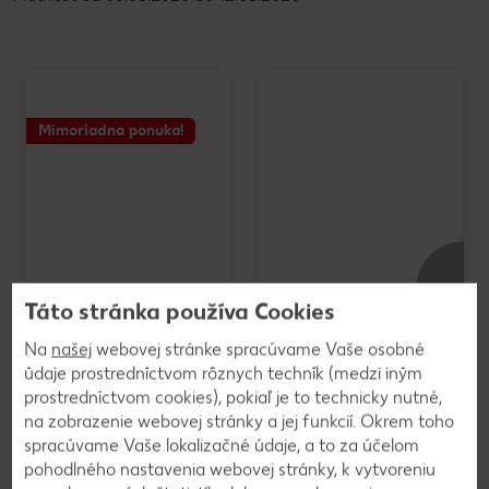
Mimoriadna ponuka!
Táto stránka používa Cookies
Na
našej
webovej stránke spracúvame Vaše osobné
Mak mletý
K-Favourites
500 g
Zálievka
údaje prostredníctvom rôznych techník (medzi iným
(=1 kg 4,98)
Kúp 2 za 1 Zálievka
prostredníctvom cookies), pokiaľ je to technicky nutné,
Ochucovadlo
na zobrazenie webovej stránky a jej funkcií. Okrem toho
250 ml
spracúvame Vaše lokalizačné údaje, a to za účelom
(=1 l 3,90)
-28%
-34%
pohodlného nastavenia webovej stránky, k vytvoreniu
2,49
1,95