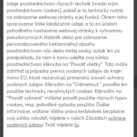
množstve. Zobrazenia sú len ilustračné. Za chyby neručíme.
údaje prostredníctvom rôznych techník (medzi iným
prostredníctvom cookies), pokiaľ je to technicky nutné,
na zobrazenie webovej stránky a jej funkcií. Okrem toho
spracúvame Vaše lokalizačné údaje, a to za účelom
pohodlného nastavenia webovej stránky, k vytvoreniu
Používanie a skladovanie
pseudonymných štatistík alebo pre zobrazenie
Na čo sa môžu bezvaječné
personalizovaného (reklamného) obsahu
prostredníctvom nás alebo tretej osoby, avšak len za
cestoviny použiť a ako sa majú
predpokladu, že nám k tomu udelíte svoj súhlas
skladovať?
prostredníctvom kliknutia na “Povoliť všetky”. Toto môže
zahŕňať aj prípadný prenos osobných údajov do krajín
mimo EÚ, ktoré nezaručujú primeranú úroveň ochrany
osobných údajov. Kliknutím na “Odmietnuť ” povolíte len
V zásade možno cestoviny bez vajec používať všade tam,
použitie technicky nevyhnutých cookies. Kliknutím na
kde sa používajú aj vaječné cestoviny. Výnimkou sú tie druhy
“Povoliť vybrané” môžete povoliť použitie rôznych typov
cestovín, ktoré bez vajec nemožno vyrobiť. Platí to zvlášť pre
cookies, resp. jednotlivé spôsoby použitia. Ďalšie
šúľancové rezance (tzv. spätzle), ktoré kvôli ich spôsobu
informácie, vrátane Vášho práva kedykoľvek bezplatne
prípravy možno bez vajec vytvoriť iba ťažko. Bez ohľadu na
svoj súhlas odvolať, nájdete v našich Zásadách
ochrane
to sa bezvaječné cestoviny varia ako obvykle v dostatku
osobných údajov
. Tiráž nájdete
tu
.
slanej vody až po dosiahnutie želanej tvrdosti. Pri použití
bezvaječných cestovín je mimoriadne dôležité opláchnuť ich