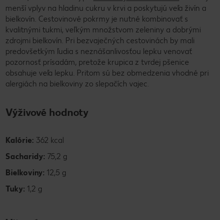
menší vplyv na hladinu cukru v krvi a poskytujú veľa živín a
bielkovín. Cestovinové pokrmy je nutné kombinovať s
kvalitnými tukmi, veľkým množstvom zeleniny a dobrými
zdrojmi bielkovín. Pri bezvaječných cestovinách by mali
predovšetkým ľudia s neznášanlivosťou lepku venovať
pozornosť prísadám, pretože krupica z tvrdej pšenice
obsahuje veľa lepku. Pritom sú bez obmedzenia vhodné pri
alergiách na bielkoviny zo slepačích vajec.
Výživové hodnoty
Kalórie:
362 kcal
Sacharidy:
75,2 g
Bielkoviny:
12,5 g
Tuky:
1,2 g