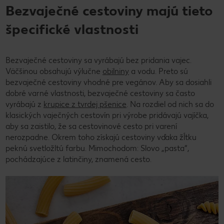
Bezvaječné cestoviny majú tieto
špecifické vlastnosti
Bezvaječné cestoviny sa vyrábajú bez pridania vajec.
Väčšinou obsahujú výlučne
obilniny
a vodu. Preto sú
bezvaječné cestoviny vhodné pre vegánov. Aby sa dosiahli
dobré varné vlastnosti, bezvaječné cestoviny sa často
vyrábajú z
krupice z tvrdej pšenice
. Na rozdiel od nich sa do
klasických vaječných cestovín pri výrobe pridávajú vajíčka,
aby sa zaistilo, že sa cestovinové cesto pri varení
nerozpadne. Okrem toho získajú cestoviny vďaka žĺtku
peknú svetložltú farbu. Mimochodom: Slovo „pasta“,
pochádzajúce z latinčiny, znamená cesto.