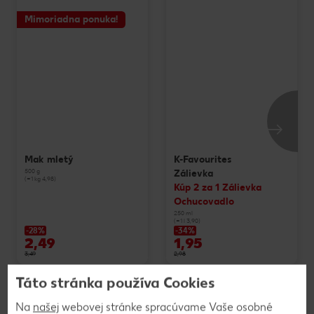
Mimoriadna ponuka!
Mak mletý
K-Favourites
500 g
Zálievka
(=1 kg 4,98)
Kúp 2 za 1 Zálievka
Ochucovadlo
250 ml
(=1 l 3,90)
-28%
-34%
2,49
1,95
3,49
2,98
Táto stránka používa Cookies
Výrobky sú v ponuke do vypredania zásob. Predaj len v obvyklom
Na
našej
webovej stránke spracúvame Vaše osobné