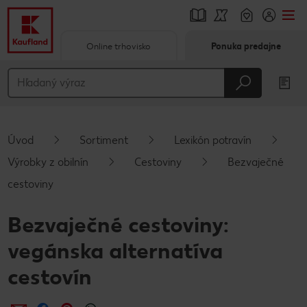
Online trhovisko
Ponuka predajne
Prejsť na
Hlavný obsah
Päta
Úvod
Sortiment
Lexikón potravín
Vyskakovací bočný panel
Výrobky z obilnín
Cestoviny
Bezvaječné
cestoviny
Bezvaječné cestoviny:
vegánska alternatíva
cestovín