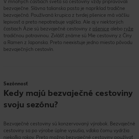
V mnohých častiach sveta sa cestoviny vždy pripravovali
bezvaječne. Slávna talianska pasta je napríklad tradične
bezvaječná. Používaná krupica z tvrdej pšenice má väčšiu
lepivosť a preto nepotrebuje vajíčka. Ale aj v niektorých
častiach Ázie sú bezvaječné cestoviny z
pšenice
alebo
ryže
tradičnou potravinou. Zvlášť známe sú Mie cestoviny z Číny
a Ramen z Japonska. Preto neexistuje jedno miesto pôvodu
bezvaječných cestovín.
Sezónnosť
Kedy majú bezvaječné cestoviny
svoju sezónu?
Bezvaječné cestoviny sú konzervovaný výrobok. Bezvaječné
cestoviny sa po výrobe úplne vysušia, vďaka čomu vydržia
niekoľko rokov. Preto možno bezvaječné cestoviny používať