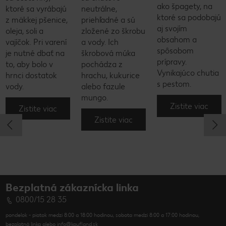
ako špagety, na
ktoré sa vyrábajú
neutrálne,
ktoré sa podobajú
z mäkkej pšenice,
priehľadné a sú
aj svojím
oleja, soli a
zložené zo škrobu
obsahom a
vajíčok. Pri varení
a vody. Ich
spôsobom
je nutné dbať na
škrobová múka
prípravy.
to, aby bolo v
pochádza z
Vynikajúco chutia
hrnci dostatok
hrachu, kukurice
s pestom.
vody.
alebo fazule
mungo.
Zistite viac
Zistite viac
Zistite viac
Bezplatná zákaznícka linka
0800/15 28 35
pondelok - piatok medzi 8:00 a 18:00 hodinou, sobota medzi 8:00 a 17:00 hodinou,
bezplatná linka alebo info@kaufland.sk