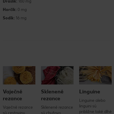
Draslík:
160 mg
Horčík:
0 mg
Sodík:
16 mg
Vaječné
Sklenené
Linguine
rezance
rezance
Linguine alebo
linguini sú
Vaječné rezance
Sklenené rezance
približne také dlhé
sú cestoviny,
sú chuťovo