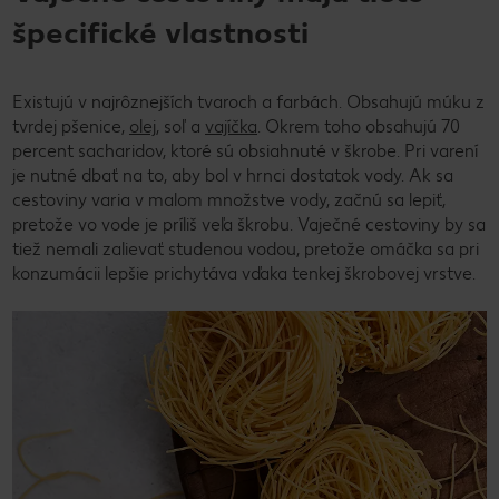
špecifické vlastnosti
Existujú v najrôznejších tvaroch a farbách. Obsahujú múku z
tvrdej pšenice,
olej
, soľ a
vajíčka
. Okrem toho obsahujú 70
percent sacharidov, ktoré sú obsiahnuté v škrobe. Pri varení
je nutné dbať na to, aby bol v hrnci dostatok vody. Ak sa
cestoviny varia v malom množstve vody, začnú sa lepiť,
pretože vo vode je príliš veľa škrobu. Vaječné cestoviny by sa
tiež nemali zalievať studenou vodou, pretože omáčka sa pri
konzumácii lepšie prichytáva vďaka tenkej škrobovej vrstve.