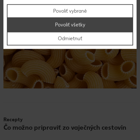
Povoliť vybrané
Povoliť všetky
Odmietnuť
Recepty
Čo možno pripraviť zo vaječných cestovín