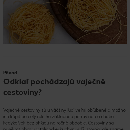
Pôvod
Odkiaľ pochádzajú vaječné
cestoviny?
Vaječné cestoviny sú u väčšiny ľudí veľmi obľúbené a možno
ich kúpiť po celý rok. Sú základnou potravinou a chutia
kedykoľvek bez ohľadu na ročné obdobie. Cestoviny sa
prvýkrát objavili v talianskej kuchyni v 12. storočí, ale známe