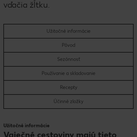
vďačia žĺtku.
Užitočné informácie
Pôvod
Sezónnosť
Používanie a skladovanie
Recepty
Účinné zložky
Užitočné informácie
Vaječné cestoviny majú tieto