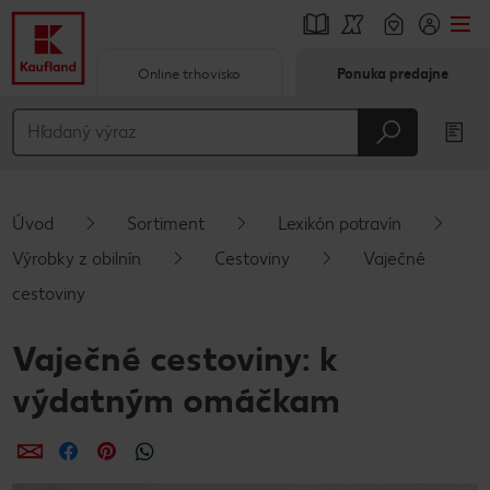
Online trhovisko
Ponuka predajne
Prejsť na
Hlavný obsah
Päta
Úvod
Sortiment
Lexikón potravín
Vyskakovací bočný panel
Výrobky z obilnín
Cestoviny
Vaječné
cestoviny
Vaječné cestoviny: k
výdatným omáčkam
Zdieľať
Zdieľať
Zdieľať