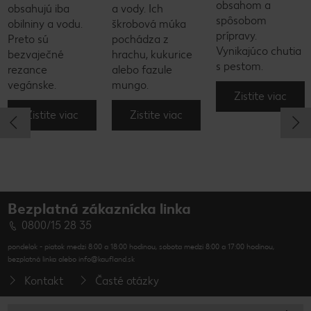
obsahom a
obsahujú iba
a vody. Ich
spôsobom
obilniny a vodu.
škrobová múka
prípravy.
Preto sú
pochádza z
Vynikajúco chutia
bezvaječné
hrachu, kukurice
s pestom.
rezance
alebo fazule
vegánske.
mungo.
Zistite viac
Zistite viac
Zistite viac
Bezplatná zákaznícka linka
0800/15 28 35
pondelok - piatok medzi 8:00 a 18:00 hodinou, sobota medzi 8:00 a 17:00 hodinou,
bezplatná linka alebo info@kaufland.sk
Kontakt
Časté otázky