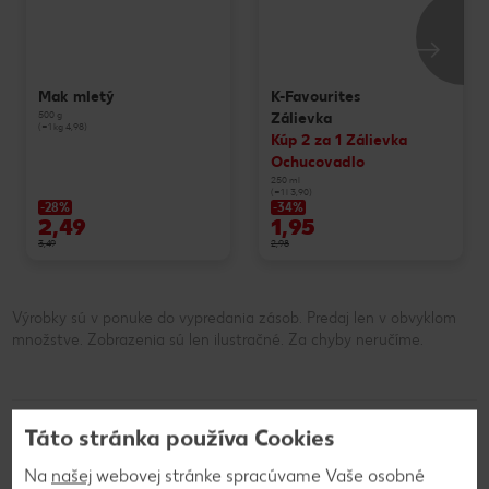
Mak mletý
K-Favourites
500 g
Zálievka
(=1 kg 4,98)
Kúp 2 za 1 Zálievka
Ochucovadlo
250 ml
(=1 l 3,90)
-28%
-34%
2,49
1,95
3,49
2,98
Výrobky sú v ponuke do vypredania zásob. Predaj len v obvyklom
množstve. Zobrazenia sú len ilustračné. Za chyby neručíme.
Táto stránka používa Cookies
Používanie a skladovanie
Na
našej
webovej stránke spracúvame Vaše osobné