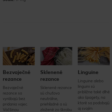
Bezvaječné
Sklenené
Linguine
rezance
rezance
Linguine alebo
linguini sú
Bezvaječné
Sklenené rezance
približne také dlhé
rezance sa
sú chuťovo
ako špagety, na
vyrábajú bez
neutrálne,
ktoré sa podobajú
pridania vajec.
priehľadné a sú
aj svojím
Väčšinou
zložené zo škrobu