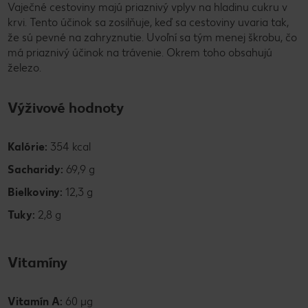
Vaječné cestoviny majú priaznivý vplyv na hladinu cukru v
krvi. Tento účinok sa zosilňuje, keď sa cestoviny uvaria tak,
že sú pevné na zahryznutie. Uvoľní sa tým menej škrobu, čo
má priaznivý účinok na trávenie. Okrem toho obsahujú
železo.
Výživové hodnoty
Kalórie:
354 kcal
Sacharidy:
69,9 g
Bielkoviny:
12,3 g
Tuky:
2,8 g
Vitamíny
Vitamín A:
60 µg