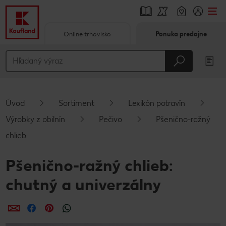
Online trhovisko
Ponuka predajne
Prejsť na
Hlavný obsah
Päta
Úvod
Sortiment
Lexikón potravín
Vyskakovací bočný panel
Výrobky z obilnín
Pečivo
Pšenično-ražný
chlieb
Pšenično-ražný chlieb:
chutný a univerzálny
Zdieľať
Zdieľať
Zdieľať