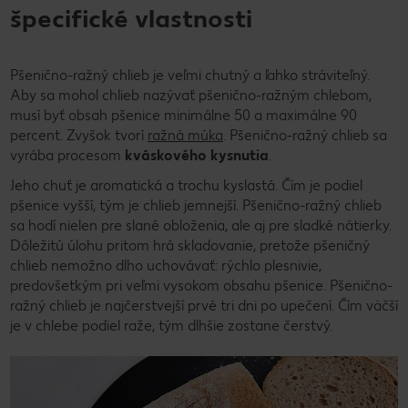
špecifické vlastnosti
Pšenično-ražný chlieb je veľmi chutný a ľahko stráviteľný.
Aby sa mohol chlieb nazývať pšenično-ražným chlebom,
musí byť obsah pšenice minimálne 50 a maximálne 90
percent. Zvyšok tvorí
ražná múka
. Pšenično-ražný chlieb sa
vyrába procesom
kváskového kysnutia
.
Jeho chuť je aromatická a trochu kyslastá. Čím je podiel
pšenice vyšší, tým je chlieb jemnejší. Pšenično-ražný chlieb
sa hodí nielen pre slané obloženia, ale aj pre sladké nátierky.
Dôležitú úlohu pritom hrá skladovanie, pretože pšeničný
chlieb nemožno dlho uchovávať: rýchlo plesnivie,
predovšetkým pri veľmi vysokom obsahu pšenice. Pšenično-
ražný chlieb je najčerstvejší prvé tri dni po upečení. Čím väčší
je v chlebe podiel raže, tým dlhšie zostane čerstvý.