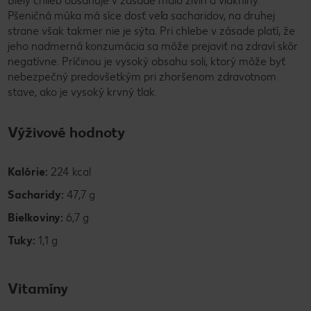
Biely chlieb obsahuje v zásade málo živín a vlákniny.
Pšeničná múka má síce dosť veľa sacharidov, na druhej
strane však takmer nie je sýta. Pri chlebe v zásade platí, že
jeho nadmerná konzumácia sa môže prejaviť na zdraví skôr
negatívne. Príčinou je vysoký obsahu soli, ktorý môže byť
nebezpečný predovšetkým pri zhoršenom zdravotnom
stave, ako je vysoký krvný tlak.
Výživové hodnoty
Kalórie:
224 kcal
Sacharidy:
47,7 g
Bielkoviny:
6,7 g
Tuky:
1,1 g
Vitamíny