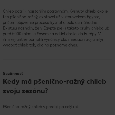
Chlieb patrí k najstarším potravinám. Kysnutý chlieb, ako je
ten pšenično-ražný, existoval už v starovekom Egypte,
pričom objavenie procesu kysnutia bolo asi náhodné.
Existujú náznaky, že v Egypte piekli takéto druhy chleba už
pred 5000 rokmi a časom sa odtiaľ dostal do Európy. V
rímskej antike pomohli vynálezy ako miesiaci stroj a mlyn
vyrábať chlieb tak, ako ho poznáme dnes.
Sezónnosť
Kedy má pšenično-ražný chlieb
svoju sezónu?
Pšenično-ražný chlieb v predaji po celý rok.