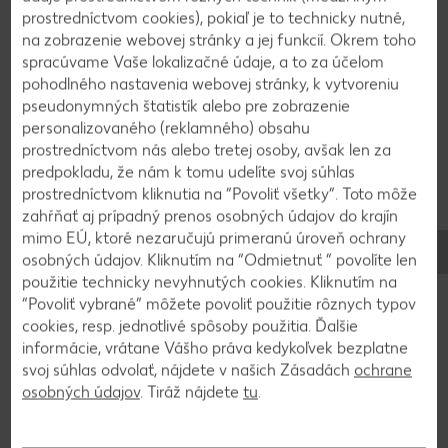
prostredníctvom cookies), pokiaľ je to technicky nutné,
na zobrazenie webovej stránky a jej funkcií. Okrem toho
spracúvame Vaše lokalizačné údaje, a to za účelom
Používanie a skladovanie
pohodlného nastavenia webovej stránky, k vytvoreniu
Na čo sa môže pšenično-ražný
pseudonymných štatistík alebo pre zobrazenie
chlieb použiť a ako sa má
personalizovaného (reklamného) obsahu
prostredníctvom nás alebo tretej osoby, avšak len za
skladovať?
predpokladu, že nám k tomu udelíte svoj súhlas
prostredníctvom kliknutia na “Povoliť všetky”. Toto môže
zahŕňať aj prípadný prenos osobných údajov do krajín
Pšenično-ražný chlieb možno kúpiť v rôznych formách a
mimo EÚ, ktoré nezaručujú primeranú úroveň ochrany
patrí medzi najviac predávané druhy chleba. V regáloch ho
osobných údajov. Kliknutím na “Odmietnuť ” povolíte len
môžete nájsť ako
toastový chlieb
, ale aj ako
celozrnný chlieb
použitie technicky nevyhnutých cookies. Kliknutím na
z
pšenice
a
raže
. Podľa spôsobu prípravy a pomeru miešania
“Povoliť vybrané” môžete povoliť použitie rôznych typov
sa menia vlastnosti pšenično-ražného chleba a tým aj
cookies, resp. jednotlivé spôsoby použitia. Ďalšie
možnosti jeho použitia. Najčastejšie ho môžete nájsť asi na
informácie, vrátane Vášho práva kedykoľvek bezplatne
našich raňajkových stoloch, kde ho možno podľa ľubovôle
svoj súhlas odvolať, nájdete v našich Zásadách
ochrane
kombinovať s najrôznejšími obloženiami. Pšenično-ražný
osobných údajov
. Tiráž nájdete
tu
.
chlieb sa nestratí ani ako chutne obložená desiata.