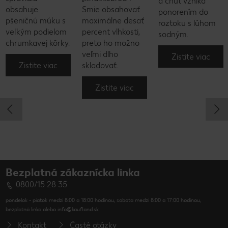
a chuť vzniká
obsahuje
Smie obsahovať
ponorením do
pšeničnú múku s
maximálne desať
roztoku s lúhom
veľkým podielom
percent vlhkosti,
sodným.
chrumkavej kôrky.
preto ho možno
veľmi dlho
Zistite viac
Zistite viac
skladovať.
Zistite viac
Bezplatná zákaznícka linka
0800/15 28 35
pondelok - piatok medzi 8:00 a 18:00 hodinou, sobota medzi 8:00 a 17:00 hodinou,
bezplatná linka alebo info@kaufland.sk
Kontakt
Časté otázky