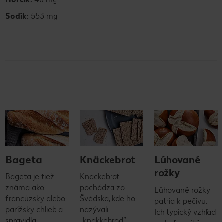
Sodík:
553 mg
Bageta
Knäckebrot
Lúhované
rožky
Bageta je tiež
Knäckebrot
známa ako
pochádza zo
Lúhované rožky
francúzsky alebo
Švédska, kde ho
patria k pečivu.
parížsky chlieb a
nazývali
Ich typický vzhľad
spravidla
„knäkkebröd“.