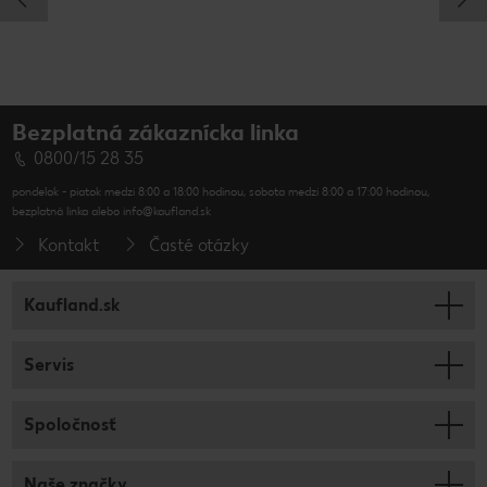
Bezplatná zákaznícka linka
0800/15 28 35
pondelok - piatok medzi 8:00 a 18:00 hodinou, sobota medzi 8:00 a 17:00 hodinou,
bezplatná linka alebo info@kaufland.sk
Kontakt
Časté otázky
Kaufland.sk
Servis
Spoločnosť
Naše značky