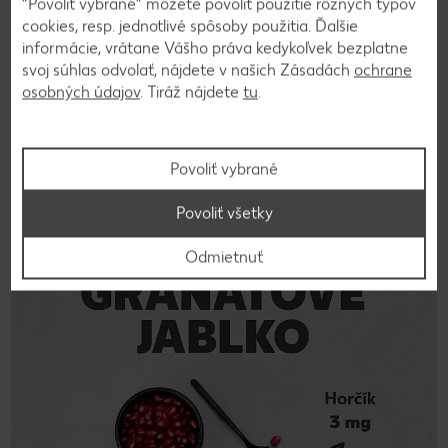
“Povoliť vybrané” môžete povoliť použitie rôznych typov
kuchyni a bez nekonečného drvenia. K šťavnatým jadierkam
cookies, resp. jednotlivé spôsoby použitia. Ďalšie
sa ľahko dostanete v niekoľkých jednoduchých krokoch.
informácie, vrátane Vášho práva kedykoľvek bezplatne
Ideálne pre čerstvé občerstvenie, smoothies alebo šaláty.
svoj súhlas odvolať, nájdete v našich Zásadách
ochrane
Pozrite sa a uľahčite si to – vychutnať si granátové jablko
osobných údajov
. Tiráž nájdete
tu
.
nebolo nikdy také jednoduché!
Povoliť vybrané
Povoliť všetky
Odmietnuť