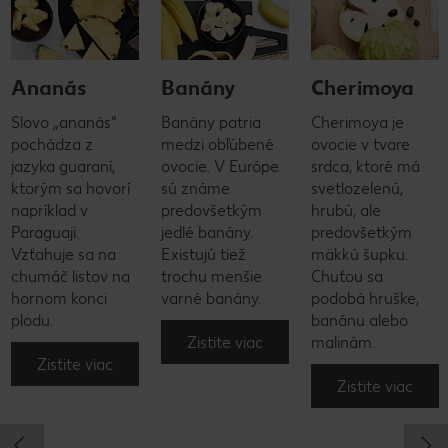
Ananás
Banány
Cherimoya
Slovo „ananás“
Banány patria
Cherimoya je
pochádza z
medzi obľúbené
ovocie v tvare
jazyka guaraní,
ovocie. V Európe
srdca, ktoré má
ktorým sa hovorí
sú známe
svetlozelenú,
napríklad v
predovšetkým
hrubú, ale
Paraguaji.
jedlé banány.
predovšetkým
Vzťahuje sa na
Existujú tiež
mäkkú šupku.
chumáč listov na
trochu menšie
Chuťou sa
hornom konci
varné banány.
podobá hruške,
plodu.
banánu alebo
Zistite viac
malinám.
Zistite viac
Zistite viac