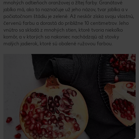
mnohých odtieňoch oranžovej a žltej farby. Granátové
jablko má, ako to naznačuje už jeho názov, tvar jablka a v
počiatočnom štádiu je zelené. Až neskôr získa svoju vlastnú,
červenú farbu a dorastá do približne 10 centimetrov. Jeho
vnútro sa skladá z mnohých stien, ktoré tvoria niekoľko
komôr, a v ktorých sa nakoniec nachádzajú až stovky
malých jadierok, ktoré sú obalené ružovou farbou.