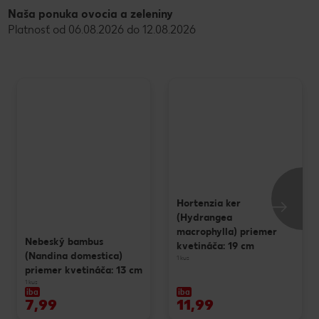
Naša ponuka ovocia a zeleniny
Platnosť od 06.08.2026 do 12.08.2026
Hortenzia ker
(Hydrangea
macrophylla) priemer
Nebeský bambus
kvetináča: 19 cm
(Nandina domestica)
1 kus
priemer kvetináča: 13 cm
1 kus
iba
iba
7,99
11,99