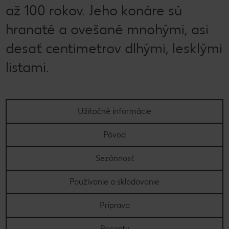
až 100 rokov. Jeho konáre sú
hranaté a ovešané mnohými, asi
desať centimetrov dlhými, lesklými
listami.
Užitočné informácie
Pôvod
Sezónnosť
Používanie a skladovanie
Príprava
Recepty