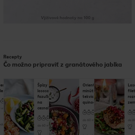
Recepty
Čo možno pripraviť z granátového jablka
vené
Špízy z
Orientálna
Los
le
lososa s
minútka s
file
fazuľkami
tekvicou a
roz
na
quinoou
zem
cesnaku
 minút
do 60 minút
do 6
oduché
do 60 minút