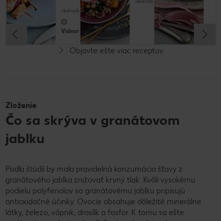
Jednoduché
Jednoduché
Videorecept
Objavte ešte viac receptov
Bez laktózy
Vegetariánske
Zloženie
Čo sa skrýva v granátovom
jablku
Podľa štúdií by mala pravidelná konzumácia šťavy z
granátového jablka znižovať krvný tlak. Kvôli vysokému
podielu polyfenolov sa granátovému jablku pripisujú
antioxidačné účinky. Ovocie obsahuje dôležité minerálne
látky, železo, vápnik, draslík a fosfor. K tomu sa ešte