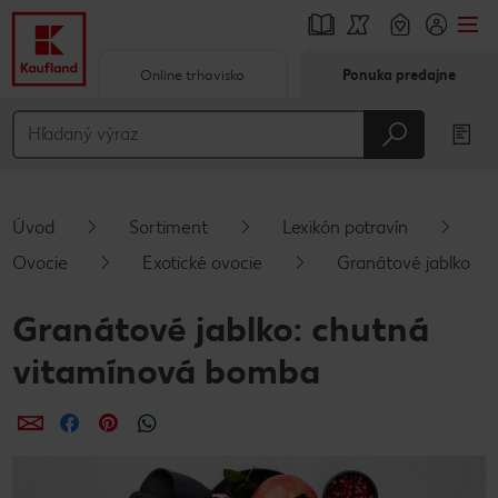
Online trhovisko
Ponuka predajne
Prejsť na
Hlavný obsah
Päta
Úvod
Sortiment
Lexikón potravín
Vyskakovací bočný panel
Ovocie
Exotické ovocie
Granátové jablko
Granátové jablko: chutná
vitamínová bomba
Zdieľať
Zdieľať
Zdieľať