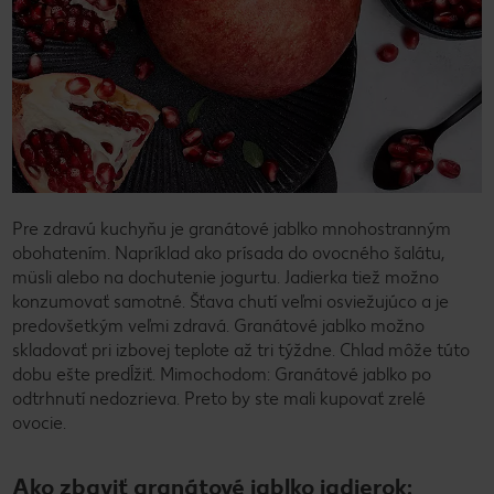
Pre zdravú kuchyňu je granátové jablko mnohostranným
obohatením. Napríklad ako prísada do ovocného šalátu,
müsli alebo na dochutenie jogurtu. Jadierka tiež možno
konzumovať samotné. Šťava chutí veľmi osviežujúco a je
predovšetkým veľmi zdravá. Granátové jablko možno
skladovať pri izbovej teplote až tri týždne. Chlad môže túto
dobu ešte predĺžiť. Mimochodom: Granátové jablko po
odtrhnutí nedozrieva. Preto by ste mali kupovať zrelé
ovocie.
Ako zbaviť granátové jablko jadierok: