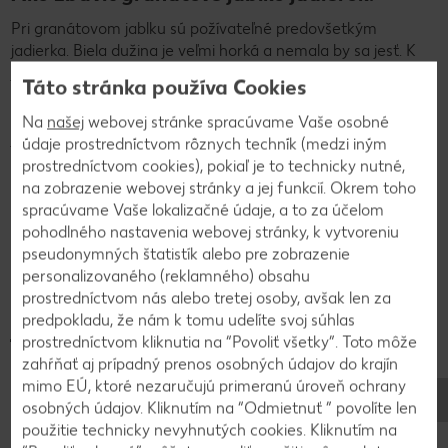
Pri granátovom jablku sú požívateľné predovšetkým
jadierka. Biela dužina je veľmi horká a nemala by sa jesť. K
jadierkam sa dostanete tak, že ovocie rozpolíte, veľkú misu
Táto stránka používa Cookies
naplníte do dvoch tretín vodou a polovice pod vodou
rozlámete na malé časti. Teraz je možné jadierka celkom
Na
našej
webovej stránke spracúvame Vaše osobné
jednoducho uvoľniť.
Ale pozor:
Fľaky červeného ovocia už
údaje prostredníctvom rôznych techník (medzi iným
nemožno z odevov odstrániť.
prostredníctvom cookies), pokiaľ je to technicky nutné,
na zobrazenie webovej stránky a jej funkcií. Okrem toho
spracúvame Vaše lokalizačné údaje, a to za účelom
pohodlného nastavenia webovej stránky, k vytvoreniu
pseudonymných štatistík alebo pre zobrazenie
Príprava
personalizovaného (reklamného) obsahu
Ako ľahko otvoríte granátové
prostredníctvom nás alebo tretej osoby, avšak len za
predpokladu, že nám k tomu udelíte svoj súhlas
jablko?
prostredníctvom kliknutia na “Povoliť všetky”. Toto môže
zahŕňať aj prípadný prenos osobných údajov do krajín
mimo EÚ, ktoré nezaručujú primeranú úroveň ochrany
Máte problémy s granátovými jablkami? Tomu je teraz
osobných údajov. Kliknutím na “Odmietnuť ” povolíte len
koniec! V našom videu vám ukážeme geniálny trik, ako
použitie technicky nevyhnutých cookies. Kliknutím na
rýchlo a čisto otvárať granátové jablká – bez chaosu v