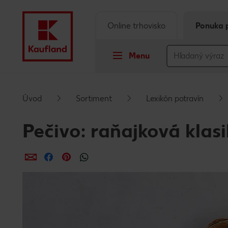
Online trhovisko
Ponuka 
Menu
Prejsť na
Úvod
Sortiment
Lexikón potravín
Hlavný obsah
Pečivo: raňajková klas
Päta
Zdieľať
Zdieľať
Zdieľať
Vyskakovací bočný panel