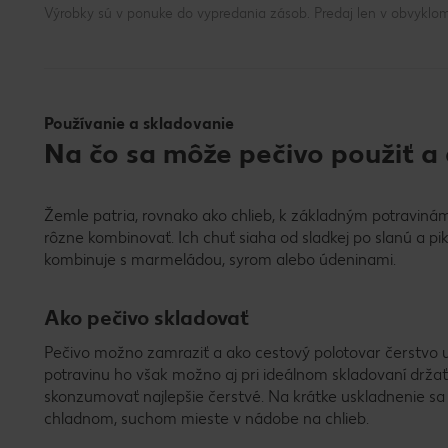
Výrobky sú v ponuke do vypredania zásob. Predaj len v obvyklom
Používanie a skladovanie
Na čo sa môže pečivo použiť a
Žemle patria, rovnako ako chlieb, k základným potraviná
rôzne kombinovať. Ich chuť siaha od sladkej po slanú a pi
kombinuje s marmeládou, syrom alebo údeninami.
Ako pečivo skladovať
Pečivo možno zamraziť a ako cestový polotovar čerstvo u
potravinu ho však možno aj pri ideálnom skladovaní držať 
skonzumovať najlepšie čerstvé. Na krátke uskladnenie s
chladnom, suchom mieste v nádobe na chlieb.