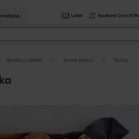
predajne
Leták
Kaufland Card XTR
Výrobky z obilnín
Jemné pečivo
Pečivo
ika