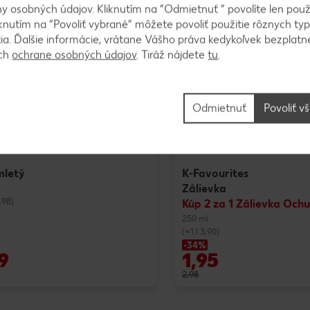
 osobných údajov. Kliknutím na “Odmietnuť ” povolíte len použ
knutím na “Povoliť vybrané” môžete povoliť použitie rôznych typ
iadna ponuka!
tia. Ďalšie informácie, vrátane Vášho práva kedykoľvek bezplatne
ách
ochrane osobných údajov
. Tiráž nájdete
tu
.
Odmietnuť
Povoliť v
mletý
K-Favourites
Zálievka
,98)
Kúp 2 za 1 Zálievka Och
250 ml
(=1 l 3,90)
-34%
9
1,95
2,98