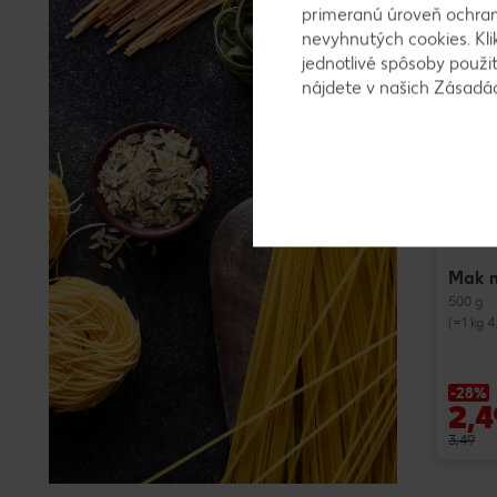
primeranú úroveň ochrany
nevyhnutých cookies. Kli
Mimor
jednotlivé spôsoby použi
nájdete v našich Zásad
Mak 
500 g
(=1 kg 4
-28%
2,4
3,49