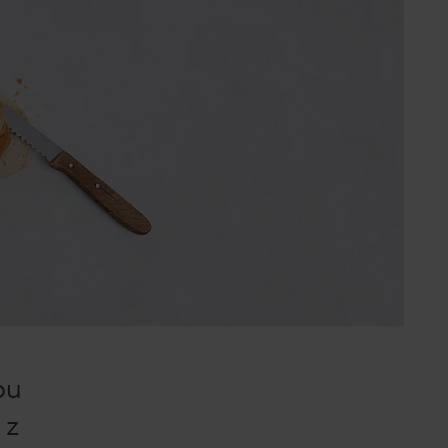
ou
 z