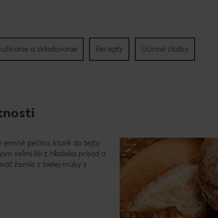
užívanie a skladovanie
Recepty
Účinné zložky
tnosti
ké jemné pečivo, ktoré do tejto
m veľmi líši z hľadiska prísad a
ať žemle z bielej múky s