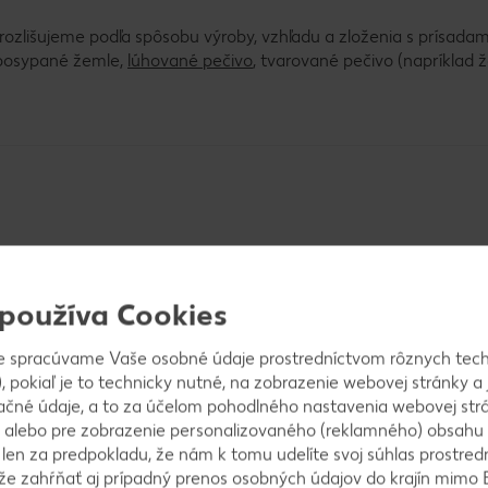
rozlišujeme podľa spôsobu výroby, vzhľadu a zloženia s prísadam
 posypané žemle,
lúhované pečivo
, tvarované pečivo (napríklad 
ý rok.
 používa Cookies
e spracúvame Vaše osobné údaje prostredníctvom rôznych tech
onuka pečiva
, pokiaľ je to technicky nutné, na zobrazenie webovej stránky a 
ačné údaje, a to za účelom pohodlného nastavenia webovej strá
od 06.08.2026 do 12.08.2026
 alebo pre zobrazenie personalizovaného (reklamného) obsahu
k len za predpokladu, že nám k tomu udelíte svoj súhlas prostred
ôže zahŕňať aj prípadný prenos osobných údajov do krajín mimo 