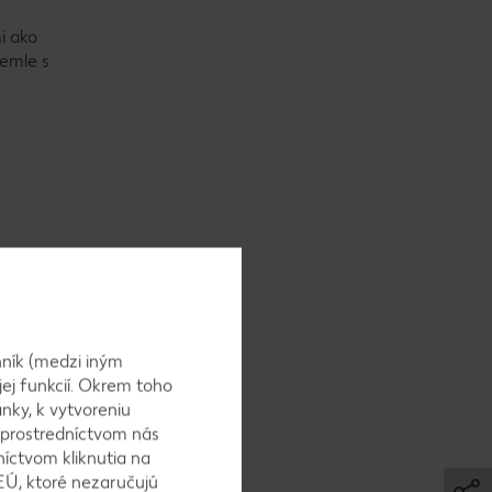
i ako
žemle s
ník (medzi iným
jej funkcií. Okrem toho
nky, k vytvoreniu
 prostredníctvom nás
níctvom kliknutia na
EÚ, ktoré nezaručujú