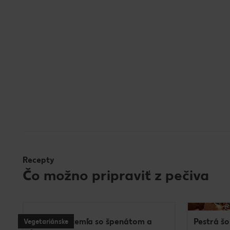
Recepty
Čo možno pripraviť z pečiva
Tekvicová žemľa so špenátom a
Pestrá šo
Vegetariánske