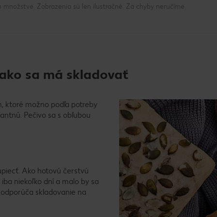
 množstve. Zobrazenia sú len ilustračné. Za chyby neručíme.
 ako sa má skladovať
m, ktoré možno podľa potreby
kantnú. Pečivo sa s obľubou
piecť. Ako hotovú čerstvú
iba niekoľko dní a malo by sa
a odporúča skladovanie na