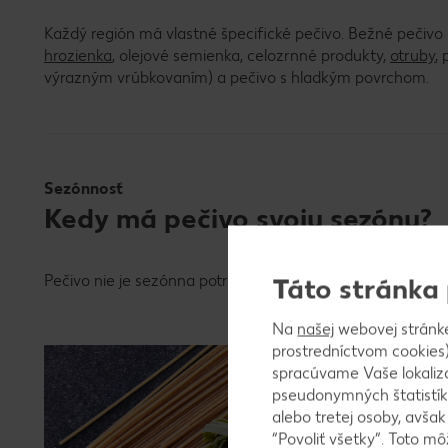
Každý región má vlastné špecifické pečivo. Bežné pečivo 
hrozienka
, olejové semienka, celozrnné produkty,
otruby
,
výrazným vrúbkovaním) a pečivo s hladkým povrchom.
Sezónnosť
Kedy má pečivo svoju sezónu?
Pečivo nie je sezónna potravina a preto je v predaji po cel
Táto stránka
Na
našej
webovej stránk
Naša p
prostredníctvom cookies)
spracúvame Vaše lokaliz
Platnosť 
pseudonymných štatistík
alebo tretej osoby, avša
“Povoliť všetky”. Toto m