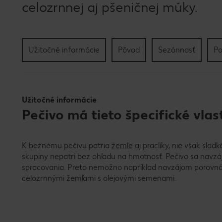
celozrnnej aj pšeničnej múky.
Užitočné informácie
Pôvod
Sezónnosť
Po
Užitočné informácie
Pečivo má tieto špecifické vlas
K bežnému pečivu patria
žemle
aj praclíky, nie však slad
skupiny nepatrí bez ohľadu na hmotnosť. Pečivo sa navzájo
spracovania. Preto nemožno napríklad navzájom porovnáv
celozrnnými žemľami s olejovými semenami.