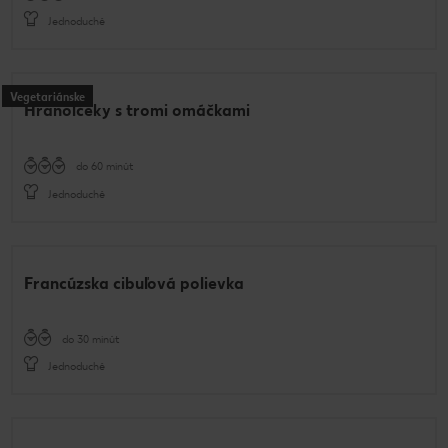
Jednoduché
Vegetariánske
Hranolčeky s tromi omáčkami
do 60 minút
Jednoduché
Francúzska cibuľová polievka
do 30 minút
Jednoduché