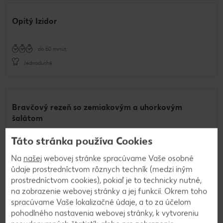
Opitý Izidor
do 60 minút
Jednoduché
Bravčový rezeň so zemiakovým a uhorkovým
šalátom
Táto stránka používa Cookies
do 60 minút
Na
našej
webovej stránke spracúvame Vaše osobné
Rafinované
údaje prostredníctvom rôznych techník (medzi iným
prostredníctvom cookies), pokiaľ je to technicky nutné,
na zobrazenie webovej stránky a jej funkcií. Okrem toho
spracúvame Vaše lokalizačné údaje, a to za účelom
Sviečková na smotane
pohodlného nastavenia webovej stránky, k vytvoreniu