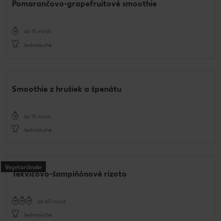
Pomarančovo-grapefruitové smoothie
do 15 minút
Jednoduché
Smoothie z hrušiek a špenátu
do 15 minút
Jednoduché
Vegetariánske
Tekvicovo-šampiňónové rizoto
do 60 minút
Jednoduché