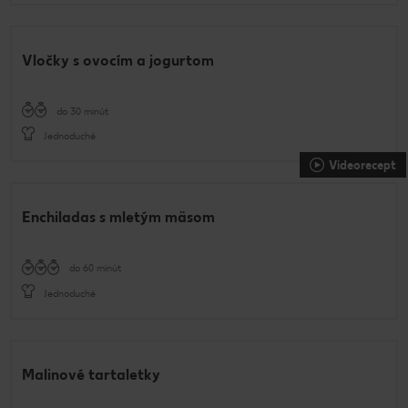
Vločky s ovocím a jogurtom
do 30 minút
Jednoduché
Videorecept
Enchiladas s mletým mäsom
do 60 minút
Jednoduché
Malinové tartaletky