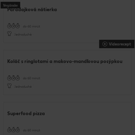
Vegánske
Paradajková nátierka
do 60 minút
Jednoduché
Videorecept
Koláč s ringlotami a makovo-mandľovou posýpkou
do 60 minút
Jednoduché
Superfood pizza
do 60 minút