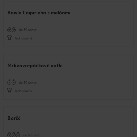
Bowle Caipirinha s melónmi
do 30 minút
Jednoduché
Mrkvovo-jablkové vafle
do 30 minút
Jednoduché
Boršč
do 60 minút