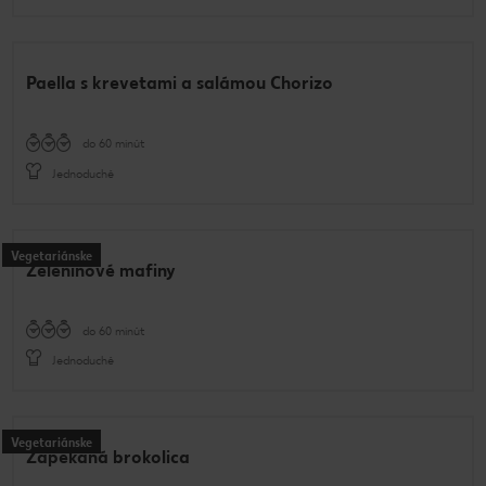
Paella s krevetami a salámou Chorizo
do 60 minút
Jednoduché
Vegetariánske
Zeleninové mafiny
do 60 minút
Jednoduché
Vegetariánske
Zapekaná brokolica