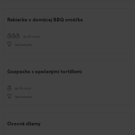
Rebierka v domácej BBQ omáčke
do 60 minút
Jednoduché
Gazpacho s opečenými tortillami
do 15 minút
Jednoduché
Ovocné džemy