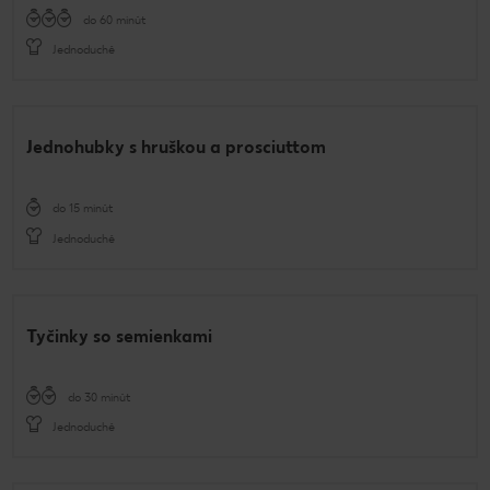
do 60 minút
Jednoduché
Jednohubky s hruškou a prosciuttom
do 15 minút
Jednoduché
Tyčinky so semienkami
do 30 minút
Jednoduché