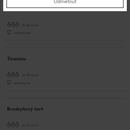
Odmietnuť
Malinovo-kokosové trojuholníky
do 60 minút
Jednoduché
Tiramisu
do 60 minút
Jednoduché
Broskyňový tart
do 60 minút