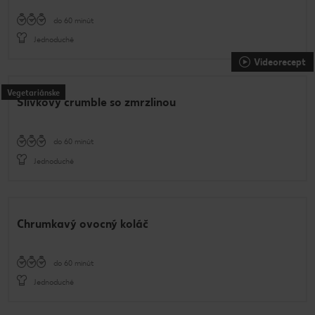
do 60 minút
Jednoduché
Videorecept
Vegetariánske
Slivkový crumble so zmrzlinou
do 60 minút
Jednoduché
Chrumkavý ovocný koláč
do 60 minút
Jednoduché