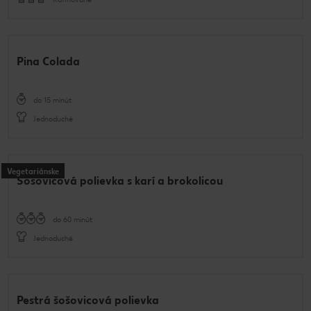
Pina Colada
do 15 minút
Jednoduché
Vegetariánske
Šošovicová polievka s karí a brokolicou
do 60 minút
Jednoduché
Pestrá šošovicová polievka