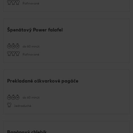
Rafinované
Špenátový Power falafel
do 60 minút
Rafinované
Prekladané oškvarkové pagáče
do 60 minút
Jednoduché
Banánový chlebík