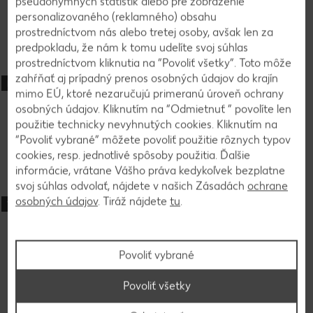
pseudonymných štatistík alebo pre zobrazenie
do 60 minút
personalizovaného (reklamného) obsahu
prostredníctvom nás alebo tretej osoby, avšak len za
Rafinované
predpokladu, že nám k tomu udelíte svoj súhlas
prostredníctvom kliknutia na “Povoliť všetky”. Toto môže
zahŕňať aj prípadný prenos osobných údajov do krajín
Bez gluténu
Cestoviny s pomarančom a orechovým pestom
mimo EÚ, ktoré nezaručujú primeranú úroveň ochrany
osobných údajov. Kliknutím na “Odmietnuť ” povolíte len
použitie technicky nevyhnutých cookies. Kliknutím na
do 60 minút
“Povoliť vybrané” môžete povoliť použitie rôznych typov
Jednoduché
cookies, resp. jednotlivé spôsoby použitia. Ďalšie
informácie, vrátane Vášho práva kedykoľvek bezplatne
svoj súhlas odvolať, nájdete v našich Zásadách
ochrane
osobných údajov
. Tiráž nájdete
tu
.
Vegetariánske
Šampiňónová krémová polievka
Povoliť vybrané
do 60 minút
Jednoduché
Povoliť všetky