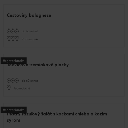
Cestoviny bolognese
do 60 minút
Rafinované
Vegetariánske
Tekvicovo-zemiakové placky
do 60 minút
Jednoduché
Vegetariánske
Pestrý fazuľový šalát s kockami chleba a kozím
syrom