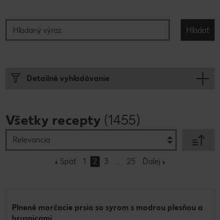
Hľadaný výraz
Hľadať
Detailné vyhľadávanie
Všetky recepty
(1455)
Triedeni
Späť
1
2
3
25
Ďalej
Plnené morčacie prsia so syrom s modrou plesňou a
brusnicami