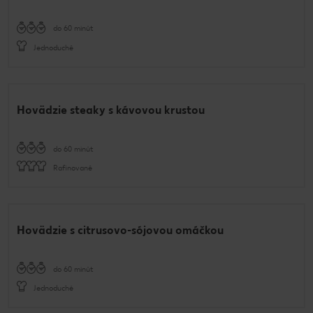
do 60 minút
Jednoduché
Hovädzie steaky s kávovou krustou
do 60 minút
Rafinované
Hovädzie s citrusovo-sójovou omáčkou
do 60 minút
Jednoduché