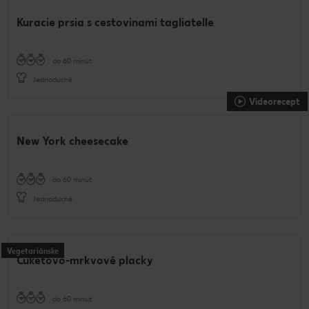
Kuracie prsia s cestovinami tagliatelle
do 60 minút
Jednoduché
Videorecept
New York cheesecake
do 60 minút
Jednoduché
Vegetariánske
Cuketovo-mrkvové placky
do 60 minút