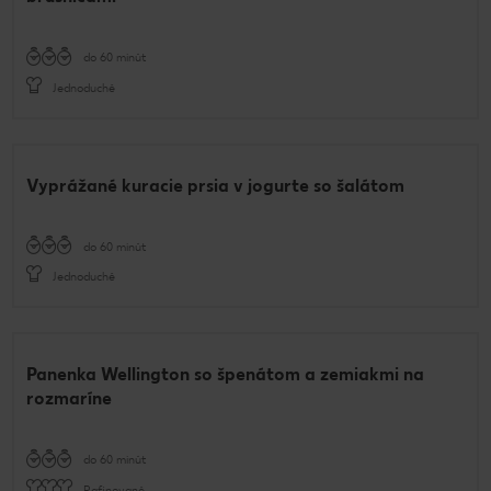
do 60 minút
Jednoduché
Vyprážané kuracie prsia v jogurte so šalátom
do 60 minút
Jednoduché
Panenka Wellington so špenátom a zemiakmi na
rozmaríne
do 60 minút
Rafinované