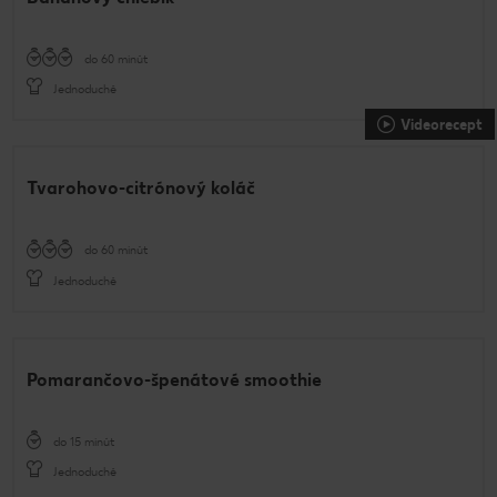
do 60 minút
Jednoduché
Videorecept
Tvarohovo-citrónový koláč
do 60 minút
Jednoduché
Pomarančovo-špenátové smoothie
do 15 minút
Jednoduché