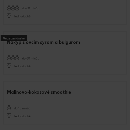
do 60 minút
Jednoduché
Vegetariánske
Nákyp s ovčím syrom a bulgurom
do 60 minút
Jednoduché
Malinovo-kokosové smoothie
do 15 minút
Jednoduché