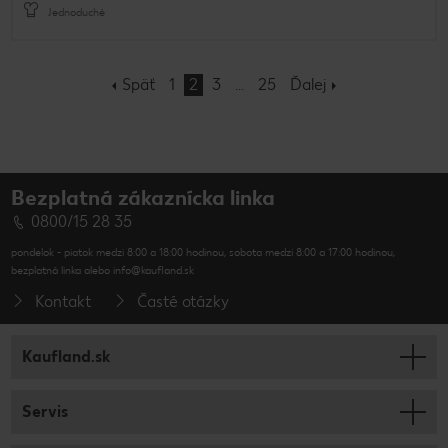
Jednoduché
Späť
1
2
3
25
Ďalej
Bezplatná zákaznícka linka
0800/15 28 35
pondelok - piatok medzi 8:00 a 18:00 hodinou, sobota medzi 8:00 a 17:00 hodinou,
bezplatná linka alebo info@kaufland.sk
Kontakt
Časté otázky
Kaufland.sk
Servis