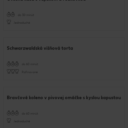
do 30 minút
Jednoduché
Schwarzwaldská višňová torta
do 60 minút
Rafinované
Bravčové koleno v pivovej omáčke s kyslou kapustou
do 60 minút
Jednoduché