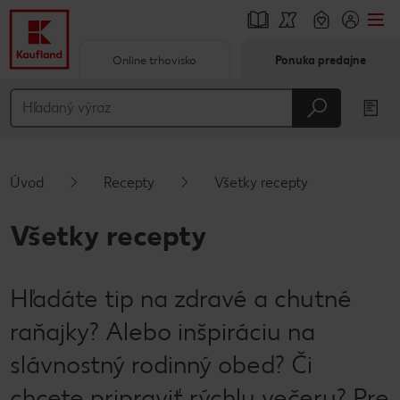
Online trhovisko
Ponuka predajne
Prejsť na
Hlavný obsah
Päta
Úvod
Recepty
Všetky recepty
Vyskakovací bočný panel
Všetky recepty
Hľadáte tip na zdravé a chutné
raňajky? Alebo inšpiráciu na
slávnostný rodinný obed? Či
chcete pripraviť rýchlu večeru? Pre