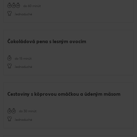
do 60 minút
Jednoduché
Čokoládová pena s lesným ovocím
do 15 minút
Jednoduché
Cestoviny s kôprovou omáčkou a údeným mäsom
do 30 minút
Jednoduché