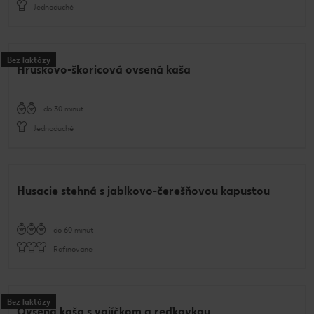
Jednoduché
Bez laktózy
Hruškovo-škoricová ovsená kaša
do 30 minút
Jednoduché
Husacie stehná s jablkovo-čerešňovou kapustou
do 60 minút
Rafinované
Bez laktózy
Ovsená kaša s vajíčkom a reďkovkou